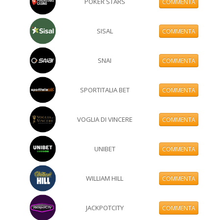
POKER STARS
COMMENTA
SISAL
COMMENTA
SNAI
COMMENTA
SPORTITALIA BET
COMMENTA
VOGLIA DI VINCERE
COMMENTA
UNIBET
COMMENTA
WILLIAM HILL
COMMENTA
JACKPOTCITY
COMMENTA