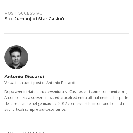
navigation
POST SUCESSIVO
Slot Jumanj di Star Casinò
Antonio Riccardi
Visualizza tutti i post di Antonio Riccardi
Dopo aver iniziato la sua avventura su Casinosicuri come commentatore,
Antonio inizia a scrivere news ed articoli ed entra ufficialmente a far parte
della redazione nel gennaio del 2012 con il suo stile inconfondibile ed i
suoi articoli sempre piuttosto curiosi.