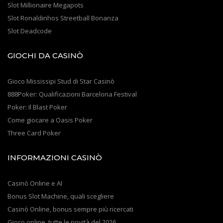
Slot Millionaire Megapots
Slot Ronaldinhos Streetball Bonanza
Slot Deadcode
GIOCHI DA CASINÒ
Gioco Mississipi Stud di Star Casinò
888Poker: Qualificazioni Barcelona Festival
Poker: Il Blast Poker
Come giocare a Oasis Poker
Three Card Poker
INFORMAZIONI CASINÒ
Casinò Online e AI
Bonus Slot Machine, quali scegliere
Casinò Online, bonus sempre più ricercati
Gioco online, tutte le novità del 2026