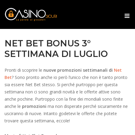
Skip
to
M
content
NET BET BONUS 3°
SETTIMANA DI LUGLIO
Pronti di scoprire le
nuove promozioni settimanali di
Net
Bet
? Sono pronto anche io però l’unico che non è tanto pronto
sia essere Net Bet stesso. Si perché purtroppo per questa
settimana non ci sono grandi novità e le offerte attive sono
anche pochine. Purtroppo con la fine dei mondiali sono finite
anche le
promozioni
ma non disperate perché sicuramente ne
usciranno di nuove. Intanto godetevi le offerte che potete
trovare questa settimana, eccole!