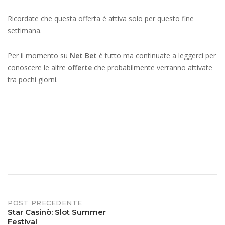
Ricordate che questa offerta è attiva solo per questo fine
settimana.
Per il momento su
Net Bet
è tutto ma continuate a leggerci per
conoscere le altre
offerte
che probabilmente verranno attivate
tra pochi giorni.
Post
POST PRECEDENTE
Star Casinò: Slot Summer
Festival