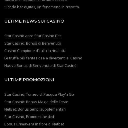
Slot da bar digitali, un fenomeno in crescita
ULTIME NEWS SUI CASINÒ
Star Casinò apre Star Casinò Bet
Star Casinò, Bonus di Benvenuto
Casinò Campione d’Italia la rinascita
Le truffe più fantasiose e divertenti ai Casinò
Nuovo Bonus di Benvenuto di Star Casinò
ULTIME PROMOZIONI
Star Casinò, Torneo di Pasqua Play’n Go
Star Casinò: Bonus Magia delle Feste
NetBet: Bonus tempi supplementari
Star Casinò, Promozione 4×4
Bonus Primavera in fiore di Netbet