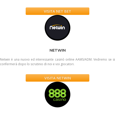
VISITA NET BET
NETWIN
Netwin è una nuovo ed interessante casinò online AAMS/ADM. Vedremo se si
confermerà dopo lo scrutinio di noi e voi giocatori.
VISITA NETWIN