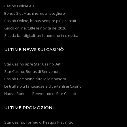
Casinò Online e AI
Bonus Slot Machine, quali scegliere
Casinò Online, bonus sempre più ricercati
Gioco online, tutte le novità del 2026
Slot da bar digitali, un fenomeno in crescita
ULTIME NEWS SUI CASINÒ
Star Casinò apre Star Casinò Bet
Star Casinò, Bonus di Benvenuto
Casinò Campione d’Italia la rinascita
Le truffe più fantasiose e divertenti ai Casinò
Nuovo Bonus di Benvenuto di Star Casinò
ULTIME PROMOZIONI
Star Casinò, Torneo di Pasqua Play’n Go