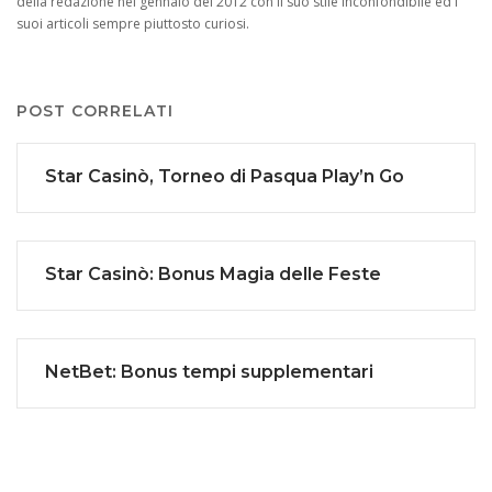
della redazione nel gennaio del 2012 con il suo stile inconfondibile ed i
suoi articoli sempre piuttosto curiosi.
POST CORRELATI
Star Casinò, Torneo di Pasqua Play’n Go
Star Casinò: Bonus Magia delle Feste
NetBet: Bonus tempi supplementari