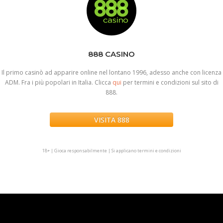
888 CASINO
Il primo casinò ad apparire online nel lontano 1996, adesso anche con licenza
ADM. Fra i più popolari in Italia. Clicca
qui
per termini e condizioni sul sito di
888.
VISITA 888
.
18+ | Gioca responsabilmente | Si applicano termini e condizioni