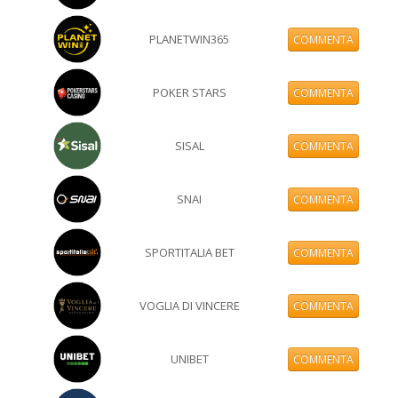
PLANETWIN365
COMMENTA
POKER STARS
COMMENTA
SISAL
COMMENTA
SNAI
COMMENTA
SPORTITALIA BET
COMMENTA
VOGLIA DI VINCERE
COMMENTA
UNIBET
COMMENTA