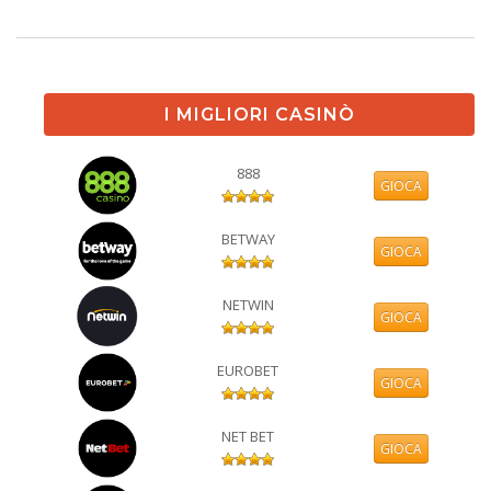
I MIGLIORI CASINÒ
888
GIOCA
BETWAY
GIOCA
NETWIN
GIOCA
EUROBET
GIOCA
NET BET
GIOCA