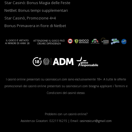
Star Casinò: Bonus Magia delle Feste
NetBet: Bonus tempi supplementari
Star Casinò, Promozione 4×4
Bonus Primavera in fiore di Netbet
I casinò online presentati su casinosicuri.com sono esclusivamente 18+. A tutte le offerte
promozionali dei casinò online presentati su casinosicuri.com bisogna applicare i Termini e
Condizioni del casinò stesso.
Problemi con un casinò online?
Assistenza Giocatori: 0221116215 | Email:
casinosicuri@gmail.com