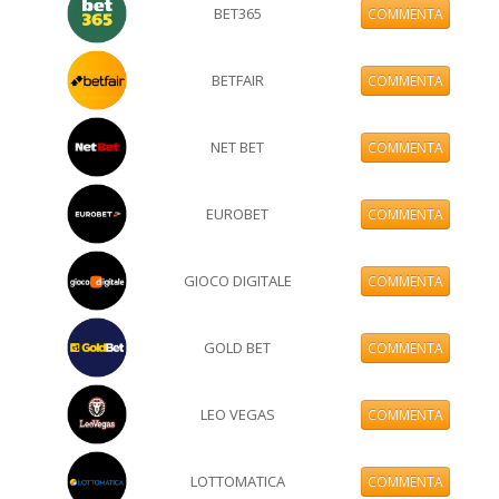
BET365
COMMENTA
BETFAIR
COMMENTA
NET BET
COMMENTA
EUROBET
COMMENTA
GIOCO DIGITALE
COMMENTA
GOLD BET
COMMENTA
LEO VEGAS
COMMENTA
LOTTOMATICA
COMMENTA