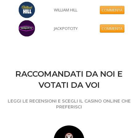
WILLIAM HILL
COMMENTA
JACKPOTCITY
COMMENTA
RACCOMANDATI DA NOI E
VOTATI DA VOI
LEGGI LE RECENSIONI E SCEGLI IL CASINO ONLINE CHE
PREFERISCI