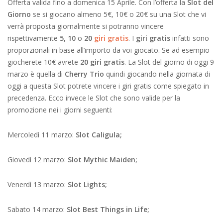
Offerta valida fino a domenica 15 Aprile. Con l’offerta la
Slot del
Giorno
se si giocano almeno 5€, 10€ o 20€ su una Slot che vi
verrà proposta giornalmente si potranno vincere
rispettivamente
5, 10
o
20
giri gratis
. I
giri gratis
infatti sono
proporzionali in base all’importo da voi giocato. Se ad esempio
giocherete 10€ avrete
20 giri gratis
. La Slot del giorno di oggi 9
marzo è quella di
Cherry Trio
quindi giocando nella giornata di
oggi a questa Slot potrete vincere i giri gratis come spiegato in
precedenza. Ecco invece le Slot che sono valide per la
promozione nei i giorni seguenti:
Mercoledì 11 marzo:
Slot
Caligula;
Giovedì 12 marzo:
Slot
Mythic Maiden;
Venerdì 13 marzo:
Slot
Lights;
Sabato 14 marzo:
Slot
Best Things in Life;