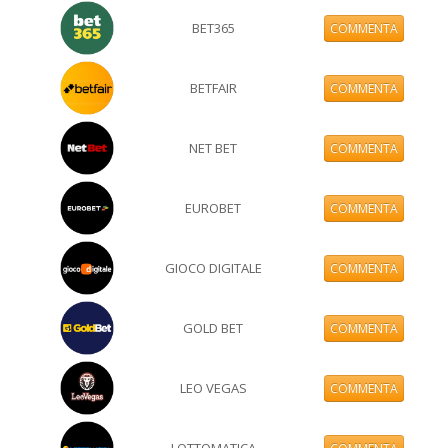
BET365
COMMENTA
BETFAIR
COMMENTA
NET BET
COMMENTA
EUROBET
COMMENTA
GIOCO DIGITALE
COMMENTA
GOLD BET
COMMENTA
LEO VEGAS
COMMENTA