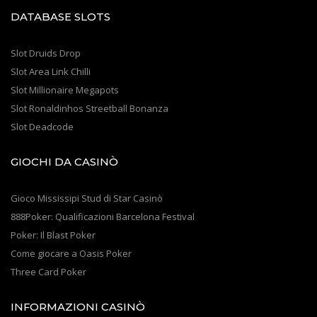
DATABASE SLOTS
Slot Druids Drop
Slot Area Link Chilli
Slot Millionaire Megapots
Slot Ronaldinhos Streetball Bonanza
Slot Deadcode
GIOCHI DA CASINÒ
Gioco Mississipi Stud di Star Casinò
888Poker: Qualificazioni Barcelona Festival
Poker: Il Blast Poker
Come giocare a Oasis Poker
Three Card Poker
INFORMAZIONI CASINÒ