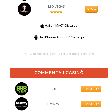
LEO VEGAS
GIOCA
Hai un MAC? Clicca qui
Hai iPhone/Android? Clicca qui
18+ | Gioca responsabilmente | Si applicano termini e condizioni
COMMENTA I CASINÒ
888
COMMENTA
BetWay
COMMENTA