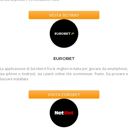
VISITA BETWAY
EUROBET
La applicazione di Eurobet è fra le migliori in Italia per giocare da smartphone,
sia iphone o Android, sia casinò online che scommesse. Punto. Da provare e
lasciare installata.
VISITA EUROBET