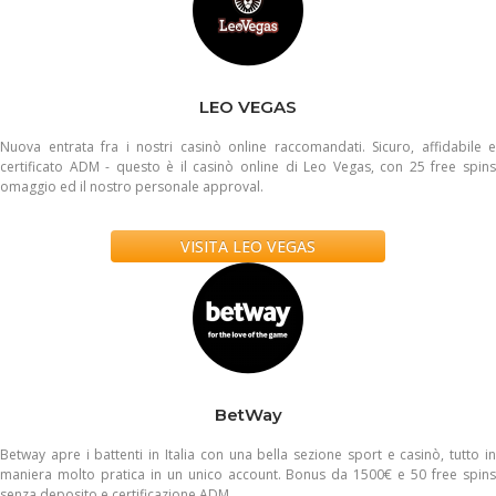
LEO VEGAS
Nuova entrata fra i nostri casinò online raccomandati. Sicuro, affidabile e
certificato ADM - questo è il casinò online di Leo Vegas, con 25 free spins
omaggio ed il nostro personale approval.
VISITA LEO VEGAS
BetWay
Betway apre i battenti in Italia con una bella sezione sport e casinò, tutto in
maniera molto pratica in un unico account. Bonus da 1500€ e 50 free spins
senza deposito e certificazione ADM