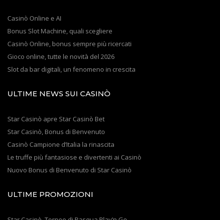
Casinò Online e AI
Bonus Slot Machine, quali scegliere
Casinò Online, bonus sempre più ricercati
Gioco online, tutte le novità del 2026
Slot da bar digitali, un fenomeno in crescita
ULTIME NEWS SUI CASINÒ
Star Casinò apre Star Casinò Bet
Star Casinò, Bonus di Benvenuto
Casinò Campione d’Italia la rinascita
Le truffe più fantasiose e divertenti ai Casinò
Nuovo Bonus di Benvenuto di Star Casinò
ULTIME PROMOZIONI
Star Casinò, Torneo di Pasqua Play’n Go