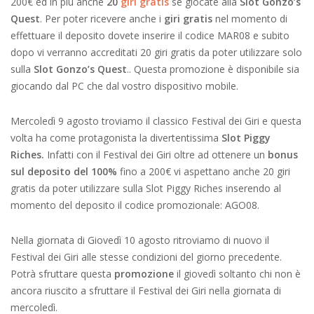
200€ ed in più anche
20
giri gratis
se giocate alla
Slot Gonzo’s
Quest
. Per poter ricevere anche i
giri gratis
nel momento di
effettuare il deposito dovete inserire il codice MAR08 e subito
dopo vi verranno accreditati 20 giri gratis da poter utilizzare solo
sulla
Slot Gonzo’s Quest
.. Questa promozione è disponibile sia
giocando dal PC che dal vostro dispositivo mobile.
Mercoledì 9 agosto troviamo il classico Festival dei Giri e questa
volta ha come protagonista la divertentissima
Slot Piggy
Riches.
Infatti con il Festival dei Giri oltre ad ottenere un
bonus
sul deposito del 100%
fino a 200€ vi aspettano anche 20 giri
gratis da poter utilizzare sulla Slot Piggy Riches inserendo al
momento del deposito il codice promozionale: AGO08.
Nella giornata di Giovedì 10 agosto ritroviamo di nuovo il
Festival dei Giri alle stesse condizioni del giorno precedente.
Potrà sfruttare questa
promozione
il giovedì soltanto chi non è
ancora riuscito a sfruttare il Festival dei Giri nella giornata di
mercoledì.