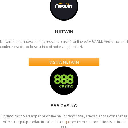
NETWIN
Netwin è una nuovo ed interessante casinò online AAMS/ADM. Vedremo se si
confermerà dopo lo scrutinio di noi e voi giocatori.
VISITA NETWIN
888 CASINO
Il primo casinò ad apparire online nel lontano 1996, adesso anche con licenza
ADM. Fra i più popolari in Italia. Clicca
qui
per termini e condizioni sul sito di
888.