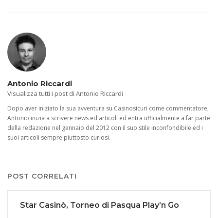
Antonio Riccardi
Visualizza tutti i post di Antonio Riccardi
Dopo aver iniziato la sua avventura su Casinosicuri come commentatore,
Antonio inizia a scrivere news ed articoli ed entra ufficialmente a far parte
della redazione nel gennaio del 2012 con il suo stile inconfondibile ed i
suoi articoli sempre piuttosto curiosi.
POST CORRELATI
Star Casinò, Torneo di Pasqua Play’n Go