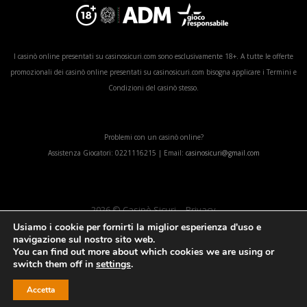
I casinò online presentati su casinosicuri.com sono esclusivamente 18+. A tutte le offerte
promozionali dei casinò online presentati su casinosicuri.com bisogna applicare i Termini e
Condizioni del casinò stesso.
Problemi con un casinò online?
Assistenza Giocatori: 0221116215 | Email:
casinosicuri@gmail.com
2026 © Casinò Sicuri
Privacy
Usiamo i cookie per fornirti la miglior esperienza d'uso e
Chi siamo
FAQs
Regolamento
Disclaimer
Sitemap
navigazione sul nostro sito web.
You can find out more about which cookies we are using or
Partners
La parola ai giocatori
switch them off in
settings
.
Accetta