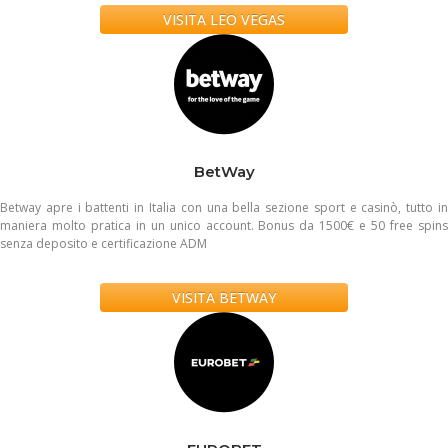
VISITA LEO VEGAS
BetWay
Betway apre i battenti in Italia con una bella sezione sport e casinò, tutto in
maniera molto pratica in un unico account. Bonus da 1500€ e 50 free spins
senza deposito e certificazione ADM
VISITA BETWAY