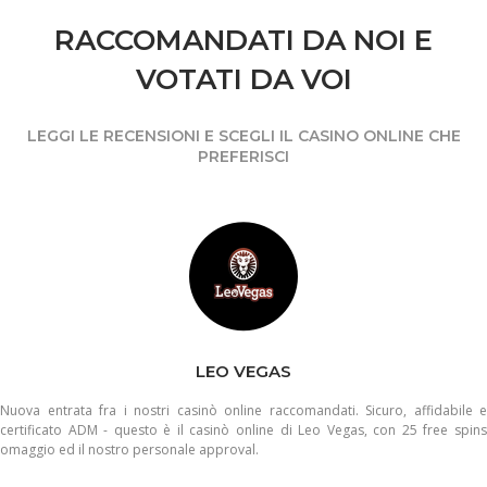
RACCOMANDATI DA NOI E
VOTATI DA VOI
LEGGI LE RECENSIONI E SCEGLI IL CASINO ONLINE CHE
PREFERISCI
LEO VEGAS
Nuova entrata fra i nostri casinò online raccomandati. Sicuro, affidabile e
certificato ADM - questo è il casinò online di Leo Vegas, con 25 free spins
omaggio ed il nostro personale approval.