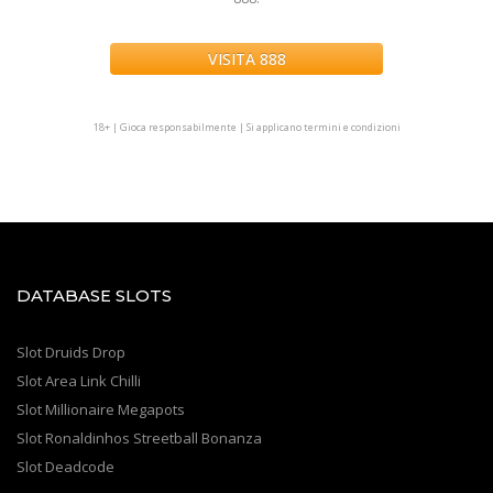
VISITA 888
.
18+ | Gioca responsabilmente | Si applicano termini e condizioni
DATABASE SLOTS
Slot Druids Drop
Slot Area Link Chilli
Slot Millionaire Megapots
Slot Ronaldinhos Streetball Bonanza
Slot Deadcode