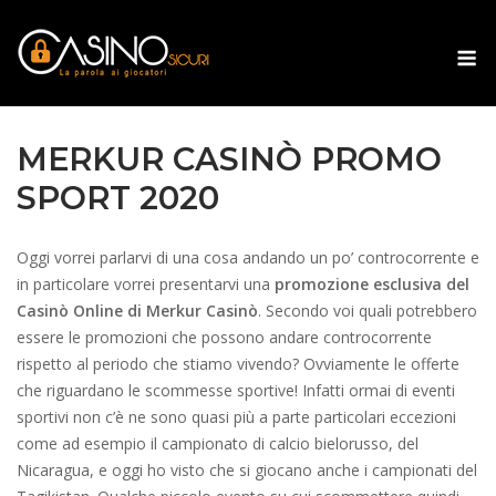
Skip
to
M
content
MERKUR CASINÒ PROMO
SPORT 2020
Oggi vorrei parlarvi di una cosa andando un po’ controcorrente e
in particolare vorrei presentarvi una
promozione esclusiva del
Casinò Online di Merkur Casinò
. Secondo voi quali potrebbero
essere le promozioni che possono andare controcorrente
rispetto al periodo che stiamo vivendo? Ovviamente le offerte
che riguardano le scommesse sportive! Infatti ormai di eventi
sportivi non c’è ne sono quasi più a parte particolari eccezioni
come ad esempio il campionato di calcio bielorusso, del
Nicaragua, e oggi ho visto che si giocano anche i campionati del