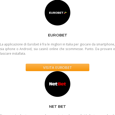
EUROBET
La applicazione di Eurobet è fra le migliori in Italia per giocare da smartphone,
sia iphone o Android, sia casinò online che scommesse. Punto. Da provare e
lasciare installata.
VISITA EUROBET
NET BET