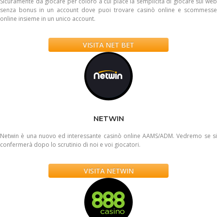
Sicuramente da giocare per coloro a cui piace la semplicità di giocare sul web
senza bonus in un account dove puoi trovare casinò online e scommesse
online insieme in un unico account.
VISITA NET BET
NETWIN
Netwin è una nuovo ed interessante casinò online AAMS/ADM. Vedremo se si
confermerà dopo lo scrutinio di noi e voi giocatori.
VISITA NETWIN