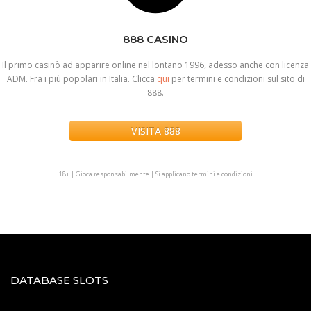
888 CASINO
Il primo casinò ad apparire online nel lontano 1996, adesso anche con licenza
ADM. Fra i più popolari in Italia. Clicca
qui
per termini e condizioni sul sito di
888.
VISITA 888
.
18+ | Gioca responsabilmente | Si applicano termini e condizioni
DATABASE SLOTS