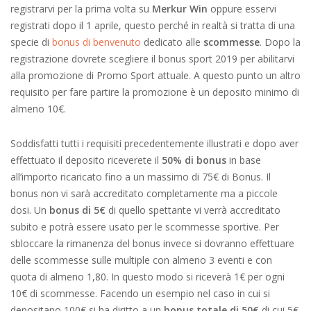
registrarvi per la prima volta su
Merkur Win
oppure esservi
registrati dopo il 1 aprile, questo perché in realtà si tratta di una
specie di
bonus di benvenuto
dedicato alle
scommesse
. Dopo la
registrazione dovrete scegliere il bonus sport 2019 per abilitarvi
alla promozione di Promo Sport attuale. A questo punto un altro
requisito per fare partire la promozione è un deposito minimo di
almeno 10€.
Soddisfatti tutti i requisiti precedentemente illustrati e dopo aver
effettuato il deposito riceverete il
50% di bonus
in base
all’importo ricaricato fino a un massimo di 75€ di Bonus. Il
bonus non vi sarà accreditato completamente ma a piccole
dosi. Un
bonus di 5€
di quello spettante vi verrà accreditato
subito e potrà essere usato per le scommesse sportive. Per
sbloccare la rimanenza del bonus invece si dovranno effettuare
delle scommesse sulle multiple con almeno 3 eventi e con
quota di almeno 1,80. In questo modo si riceverà 1€ per ogni
10€ di scommesse. Facendo un esempio nel caso in cui si
depositano 100€ si ha diritto a un
bonus totale di 50€
di cui 5€