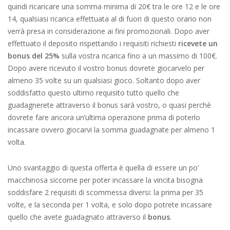
quindi ricaricare una somma minima di 20€ tra le ore 12 e le ore
14, qualsiasi ricarica effettuata al di fuori di questo orario non
verrà presa in considerazione ai fini promozionali. Dopo aver
effettuato il deposito rispettando i requisiti richiesti
ricevete un
bonus del 25%
sulla vostra ricarica fino a un massimo di 100€.
Dopo avere ricevuto il vostro bonus dovrete giocarvelo per
almeno 35 volte su un qualsiasi gioco. Soltanto dopo aver
soddisfatto questo ultimo requisito tutto quello che
guadagnerete attraverso il bonus sarà vostro, o quasi perché
dovrete fare ancora un’ultima operazione prima di poterlo
incassare ovvero giocarvi la somma guadagnate per almeno 1
volta.
Uno svantaggio di questa offerta è quella di essere un po’
macchinosa siccome per poter incassare la vincita bisogna
soddisfare 2 requisiti di scommessa diversi: la prima per 35
volte, e la seconda per 1 volta, e solo dopo potrete incassare
quello che avete guadagnato attraverso il
bonus
.