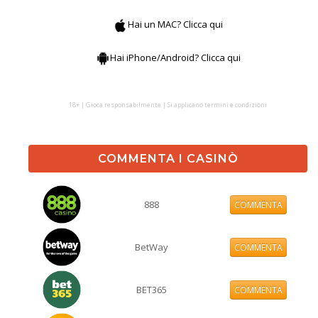
Hai un MAC? Clicca qui
Hai iPhone/Android? Clicca qui
18+ | Gioca responsabilmente | Si applicano termini e condizioni
COMMENTA I CASINÒ
888
COMMENTA
BetWay
COMMENTA
BET365
COMMENTA