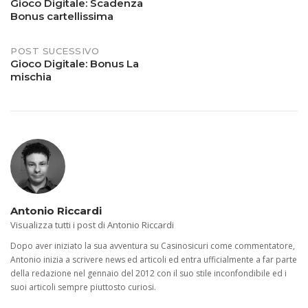
Gioco Digitale: Scadenza
Bonus cartellissima
navigation
POST SUCESSIVO
Gioco Digitale: Bonus La
mischia
Antonio Riccardi
Visualizza tutti i post di Antonio Riccardi
Dopo aver iniziato la sua avventura su Casinosicuri come commentatore,
Antonio inizia a scrivere news ed articoli ed entra ufficialmente a far parte
della redazione nel gennaio del 2012 con il suo stile inconfondibile ed i
suoi articoli sempre piuttosto curiosi.