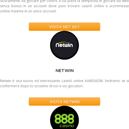
Sicuramente da giocare per coloro a cui piace la semplicità di giocare sul web
senza bonus in un account dove puoi trovare casinò online e scommesse
online insieme in un unico account.
VISITA NET BET
NETWIN
Netwin è una nuovo ed interessante casinò online AAMS/ADM. Vedremo se si
confermerà dopo lo scrutinio di noi e voi giocatori.
VISITA NETWIN