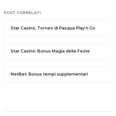
POST CORRELATI
Star Casinò, Torneo di Pasqua Play’n Go
Star Casinò: Bonus Magia delle Feste
NetBet: Bonus tempi supplementari