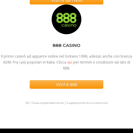
VISITA NETWIN
888 CASINO
Il primo casinò ad apparire online nel lontano 1996, adesso anche con licenza
ADM. Fra i più popolari in Italia. Clicca
qui
per termini e condizioni sul sito di
888.
VISITA 888
.
18+ | Gioca responsabilmente | Si applicano termini e condizioni