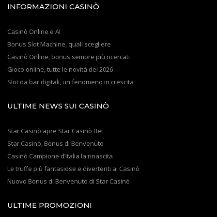
INFORMAZIONI CASINÒ
Casinò Online e AI
Bonus Slot Machine, quali scegliere
Casinò Online, bonus sempre più ricercati
Gioco online, tutte le novità del 2026
Slot da bar digitali, un fenomeno in crescita
ULTIME NEWS SUI CASINÒ
Star Casinò apre Star Casinò Bet
Star Casinò, Bonus di Benvenuto
Casinò Campione d’Italia la rinascita
Le truffe più fantasiose e divertenti ai Casinò
Nuovo Bonus di Benvenuto di Star Casinò
ULTIME PROMOZIONI