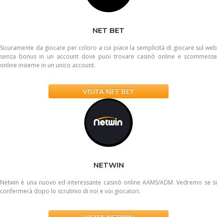
NET BET
Sicuramente da giocare per coloro a cui piace la semplicità di giocare sul web
senza bonus in un account dove puoi trovare casinò online e scommesse
online insieme in un unico account.
VISITA NET BET
NETWIN
Netwin è una nuovo ed interessante casinò online AAMS/ADM. Vedremo se si
confermerà dopo lo scrutinio di noi e voi giocatori.