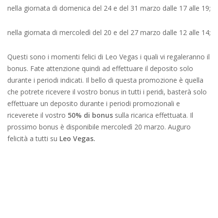
nella giornata di domenica del 24 e del 31 marzo dalle 17 alle 19;
nella giornata di mercoledì del 20 e del 27 marzo dalle 12 alle 14;
Questi sono i momenti felici di Leo Vegas i quali vi regaleranno il
bonus. Fate attenzione quindi ad effettuare il deposito solo
durante i periodi indicati. Il bello di questa promozione è quella
che potrete ricevere il vostro bonus in tutti i peridi, basterà solo
effettuare un deposito durante i periodi promozionali e
riceverete il vostro
50% di bonus
sulla ricarica effettuata. Il
prossimo bonus è disponibile mercoledì 20 marzo. Auguro
felicità a tutti su
Leo Vegas.