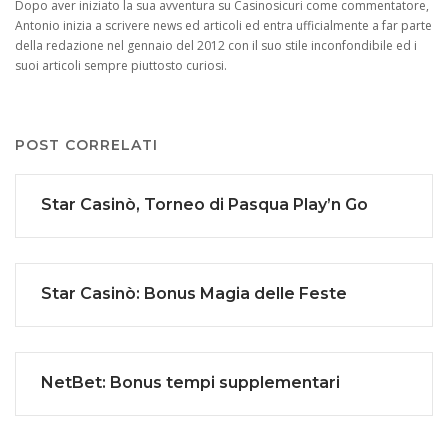
Dopo aver iniziato la sua avventura su Casinosicuri come commentatore,
Antonio inizia a scrivere news ed articoli ed entra ufficialmente a far parte
della redazione nel gennaio del 2012 con il suo stile inconfondibile ed i
suoi articoli sempre piuttosto curiosi.
POST CORRELATI
Star Casinò, Torneo di Pasqua Play’n Go
Star Casinò: Bonus Magia delle Feste
NetBet: Bonus tempi supplementari