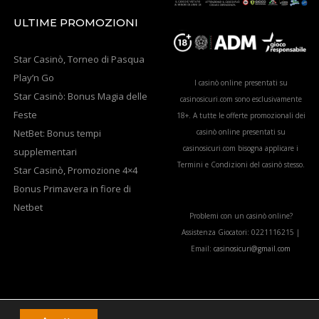
ULTIME PROMOZIONI
Star Casinò, Torneo di Pasqua
Play’n Go
I casinò online presentati su
Star Casinò: Bonus Magia delle
casinosicuri.com sono esclusivamente
Feste
18+. A tutte le offerte promozionali dei
casinò online presentati su
NetBet: Bonus tempi
casinosicuri.com bisogna applicare i
supplementari
Termini e Condizioni del casinò stesso.
Star Casinò, Promozione 4×4
Bonus Primavera in fiore di
Netbet
Problemi con un casinò online?
Assistenza Giocatori: 0221116215 |
Email:
casinosicuri@gmail.com