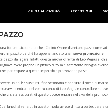
GUIDA AL CASINÒ
RECENSIONI
SI
 PAZZO
 una fortuna siccome anche i Casinò Online diventano pazzi come ad
vero impazzito perché ha appena lanciato una
nuova promozione
 pazzo da legare. Infatti questa
nuova offerta di Leo Vegas
si chi
sognava avere proprio un pizzico di follia e altrettanto bisogna avern
tati nel partecipare a questa imperdibile promozione pazza.
icevere un bel
bonus
tutti i fine settimana e per tutto il mese di marzo
curarvi di entrare nel vostro conto di Leo Vegas e controllare se ave
a che vi siete assicurati di questo potete entrare nel vivo della promoz
dal lunedì al venerdì, in questo modo avrete diritto a partecipare a u