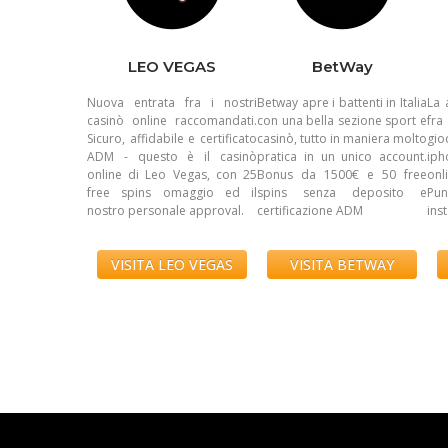
LEO VEGAS
BetWay
Nuova entrata fra i nostri
Betway apre i battenti in Italia
La 
casinò online raccomandati.
con una bella sezione sport e
fra
Sicuro, affidabile e certificato
casinò, tutto in maniera molto
gio
ADM - questo è il casinò
pratica in un unico account.
iph
online di Leo Vegas, con 25
Bonus da 1500€ e 50 free
on
free spins omaggio ed il
spins senza deposito e
Pun
nostro personale approval.
certificazione ADM
inst
VISITA LEO VEGAS
VISITA BETWAY