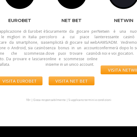
EUROBET
NET BET
NETWIN
applicazione di Eurobet è
Sicuramente da giocare per
Netwin è una nu
 le migliori in Italia per
coloro a cui piace la
interessante casinò
care da smartphone, sia
semplicità di giocare sul web
AAMS/ADM. Vedremo
one o Android, sia casinò
senza bonus in un account
confermerà dopo lo sc
line che scommesse.
dove puoi trovare casinò
di noi e voi giocatori.
to. Da provare e lasciare
online e scommesse online
allata.
insieme in un unico account.
VISITA NETWI
VISITA EUROBET
VISITA NET BET
.
18+ | Gioca responsabilmente | Si applicano termini e condizioni