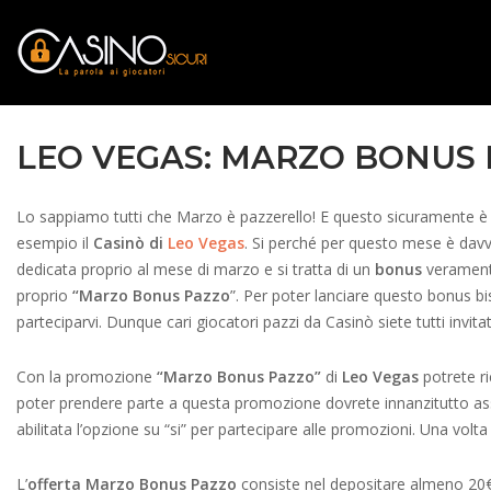
Skip
to
content
LEO VEGAS: MARZO BONUS
Lo sappiamo tutti che Marzo è pazzerello! E questo sicuramente è
esempio il
Casinò di
Leo Vegas
. Si perché per questo mese è dav
dedicata proprio al mese di marzo e si tratta di un
bonus
veramente
proprio
“Marzo Bonus Pazzo
”. Per poter lanciare questo bonus bi
parteciparvi. Dunque cari giocatori pazzi da Casinò siete tutti invi
Con la promozione
“Marzo Bonus Pazzo”
di
Leo Vegas
potrete r
poter prendere parte a questa promozione dovrete innanzitutto assi
abilitata l’opzione su “si” per partecipare alle promozioni. Una volt
L’
offerta Marzo Bonus Pazzo
consiste nel depositare almeno 20€ 