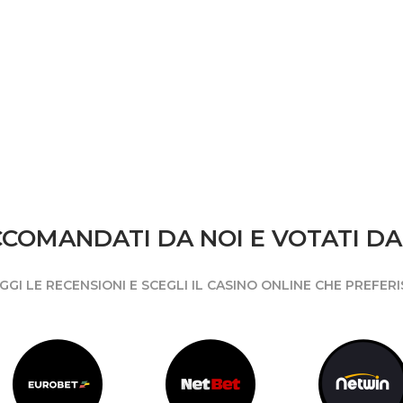
COMANDATI DA NOI E VOTATI DA
GGI LE RECENSIONI E SCEGLI IL CASINO ONLINE CHE PREFERI