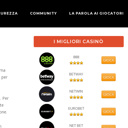
CUREZZA
COMMUNITY
LA PAROLA AI GIOCATORI
I MIGLIORI CASINÒ
888
GIOCA
ama
BETWAY
e per
GIOCA
NETWIN
GIOCA
. Per
te
EUROBET
GIOCA
ione.
NET BET
n