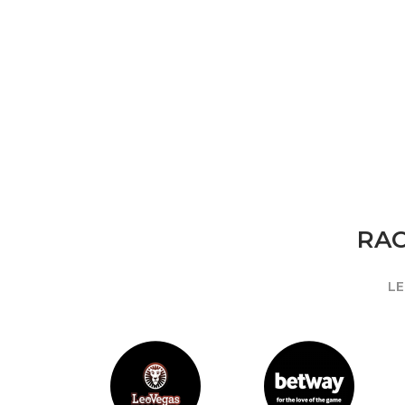
RAC
LE