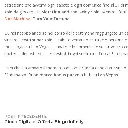
estrazione che avverrà ogni sabato e ogni domenica fino al 31 di ma
spin
da giocare alle
Slot: Finn and the Swirly Spin.
Mentre i fortun
Slot Machine
: Turn Your Fortune.
Quindi ricapitolando se nel corso della settimana raggiungete un de
vincere i vostri
super spin
. Il sabato verranno estratte 5 persone e 
fare il login su Leo Vegas il sabato e la domenica e se sul vostro con
ripetere i deposti ed essere estratti ogni settimana fino al 31 di ma
Direi che sia arrivato il momento di cominciare a depositare su Lo 
31 di marzo. Buon
marzo bonus pazzo
a tutti su
Leo Vegas.
Post
POST PRECEDENTE
Gioco Digitale: Offerta Bingo Infinity