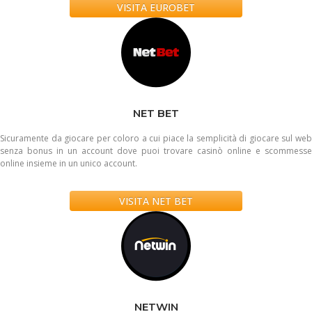
VISITA EUROBET
NET BET
Sicuramente da giocare per coloro a cui piace la semplicità di giocare sul web
senza bonus in un account dove puoi trovare casinò online e scommesse
online insieme in un unico account.
VISITA NET BET
NETWIN