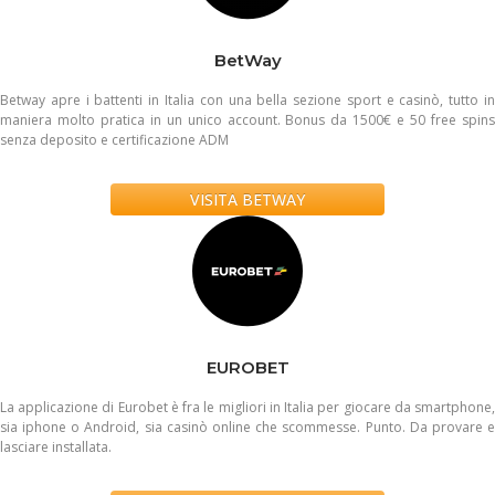
BetWay
Betway apre i battenti in Italia con una bella sezione sport e casinò, tutto in
maniera molto pratica in un unico account. Bonus da 1500€ e 50 free spins
senza deposito e certificazione ADM
VISITA BETWAY
EUROBET
La applicazione di Eurobet è fra le migliori in Italia per giocare da smartphone,
sia iphone o Android, sia casinò online che scommesse. Punto. Da provare e
lasciare installata.