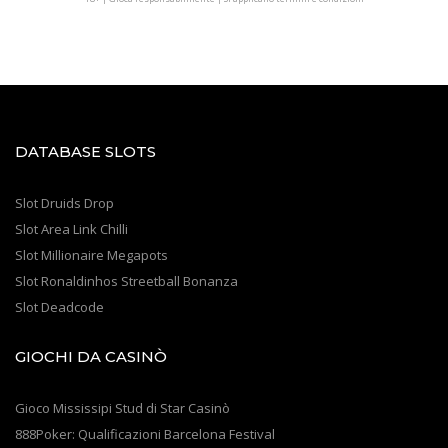
DATABASE SLOTS
Slot Druids Drop
Slot Area Link Chilli
Slot Millionaire Megapots
Slot Ronaldinhos Streetball Bonanza
Slot Deadcode
GIOCHI DA CASINÒ
Gioco Mississipi Stud di Star Casinò
888Poker: Qualificazioni Barcelona Festival