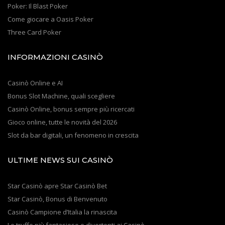
Poker: Il Blast Poker
Come giocare a Oasis Poker
Three Card Poker
INFORMAZIONI CASINÒ
Casinò Online e AI
Bonus Slot Machine, quali scegliere
Casinò Online, bonus sempre più ricercati
Gioco online, tutte le novità del 2026
Slot da bar digitali, un fenomeno in crescita
ULTIME NEWS SUI CASINÒ
Star Casinò apre Star Casinò Bet
Star Casinò, Bonus di Benvenuto
Casinò Campione d’Italia la rinascita