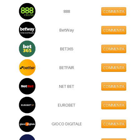
888
COMMENTA
BetWay
COMMENTA
BET365
COMMENTA
BETFAIR
COMMENTA
NET BET
COMMENTA
EUROBET
COMMENTA
GIOCO DIGITALE
COMMENTA