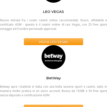
LEO VEGAS
Nuova entrata fra i nostri casinò online raccomandati. Sicuro, affidabile e
certificato ADM - questo è il casinò online di Leo Vegas, con 25 free spins
omaggio ed il nostro personale approval.
VISITA LEO VEGAS
BetWay
Betway apre i battenti in Italia con una bella sezione sport e casinò, tutto in
maniera molto pratica in un unico account. Bonus da 1500€ e 50 free spins
senza deposito e certificazione ADM