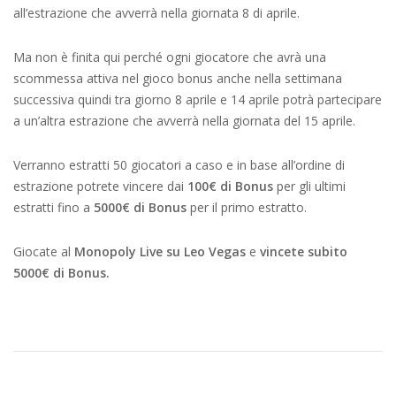
all’estrazione che avverrà nella giornata 8 di aprile.
Ma non è finita qui perché ogni giocatore che avrà una
scommessa attiva nel gioco bonus anche nella settimana
successiva quindi tra giorno 8 aprile e 14 aprile potrà partecipare
a un’altra estrazione che avverrà nella giornata del 15 aprile.
Verranno estratti 50 giocatori a caso e in base all’ordine di
estrazione potrete vincere dai
100€ di Bonus
per gli ultimi
estratti fino a
5000€ di Bonus
per il primo estratto.
Giocate al
Monopoly Live su Leo Vegas
e
vincete subito
5000€ di Bonus.