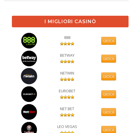
I MIGLIORI CASINÒ
888
GIOCA
BETWAY
GIOCA
NETWIN
GIOCA
EUROBET
GIOCA
NET BET
GIOCA
LEO VEGAS
GIOCA