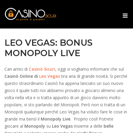
Skip
to
M
content
LEO VEGAS: BONUS
MONOPOLY LIVE
Cari amici di
Casinò Sicuri
, oggi vi vogliamo informare che sul
Casinò Online di
Leo Vegas
tira aria di grande novità. Si perché
questo straordinario Casinò ha appena lanciato un suo nuovo
gioco il quale tutti noi abbiamo provato a giocarci almeno una
volta nella vita e si tratta appunto di un gioco davvero molto
popolare, vi sto parlando del Monopoli. Però non si tratta di un
Monopoli qualunque perché Leo Vegas ha voluto fare le cose in
grande ma bensì il
Monopoly Live
. Proprio così! Potrete
giocare al
Monopoly
su
Leo Vegas
insieme a delle
belle