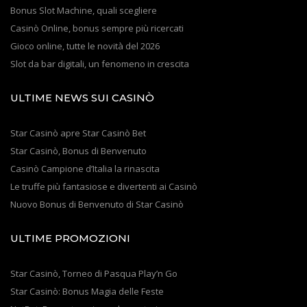
Bonus Slot Machine, quali scegliere
Casinò Online, bonus sempre più ricercati
Gioco online, tutte le novità del 2026
Slot da bar digitali, un fenomeno in crescita
ULTIME NEWS SUI CASINÒ
Star Casinò apre Star Casinò Bet
Star Casinò, Bonus di Benvenuto
Casinò Campione d’Italia la rinascita
Le truffe più fantasiose e divertenti ai Casinò
Nuovo Bonus di Benvenuto di Star Casinò
ULTIME PROMOZIONI
Star Casinò, Torneo di Pasqua Play’n Go
Star Casinò: Bonus Magia delle Feste