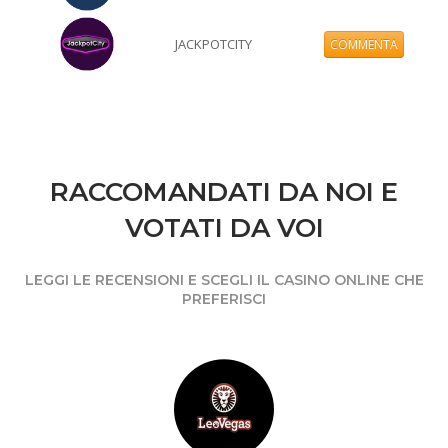
JACKPOTCITY
COMMENTA
RACCOMANDATI DA NOI E
VOTATI DA VOI
LEGGI LE RECENSIONI E SCEGLI IL CASINO ONLINE CHE
PREFERISCI