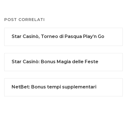
POST CORRELATI
Star Casinò, Torneo di Pasqua Play’n Go
Star Casinò: Bonus Magia delle Feste
NetBet: Bonus tempi supplementari