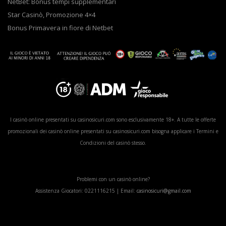
NetBet: Bonus tempi supplementari
Star Casinò, Promozione 4×4
Bonus Primavera in fiore di Netbet
I casinò online presentati su casinosicuri.com sono esclusivamente 18+. A tutte le offerte
promozionali dei casinò online presentati su casinosicuri.com bisogna applicare i Termini e
Condizioni del casinò stesso.
Problemi con un casinò online?
Assistenza Giocatori: 0221116215 | Email:
casinosicuri@gmail.com