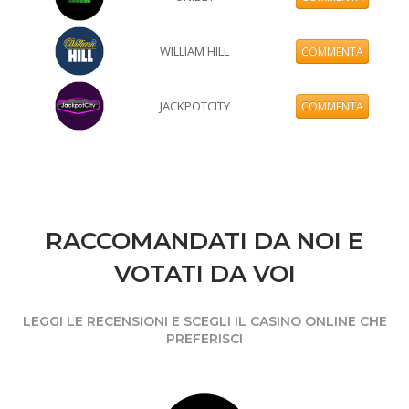
WILLIAM HILL
COMMENTA
JACKPOTCITY
COMMENTA
RACCOMANDATI DA NOI E
VOTATI DA VOI
LEGGI LE RECENSIONI E SCEGLI IL CASINO ONLINE CHE
PREFERISCI