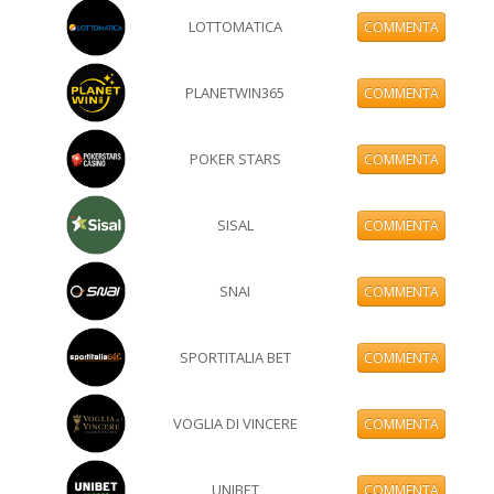
LOTTOMATICA
COMMENTA
PLANETWIN365
COMMENTA
POKER STARS
COMMENTA
SISAL
COMMENTA
SNAI
COMMENTA
SPORTITALIA BET
COMMENTA
VOGLIA DI VINCERE
COMMENTA
UNIBET
COMMENTA