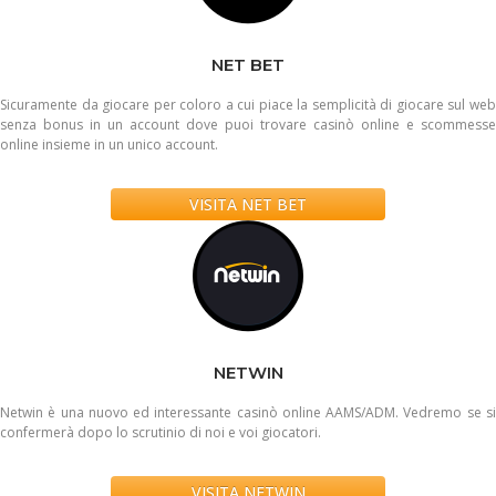
NET BET
Sicuramente da giocare per coloro a cui piace la semplicità di giocare sul web
senza bonus in un account dove puoi trovare casinò online e scommesse
online insieme in un unico account.
VISITA NET BET
NETWIN
Netwin è una nuovo ed interessante casinò online AAMS/ADM. Vedremo se si
confermerà dopo lo scrutinio di noi e voi giocatori.
VISITA NETWIN