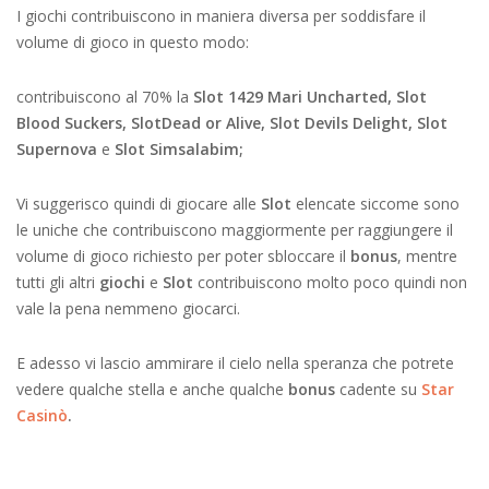
I giochi contribuiscono in maniera diversa per soddisfare il
volume di gioco in questo modo:
contribuiscono al 70% la
Slot 1429 Mari Uncharted, Slot
Blood Suckers, SlotDead or Alive, Slot Devils Delight, Slot
Supernova
e
Slot Simsalabim;
Vi suggerisco quindi di giocare alle
Slot
elencate siccome sono
le uniche che contribuiscono maggiormente per raggiungere il
volume di gioco richiesto per poter sbloccare il
bonus
, mentre
tutti gli altri
giochi
e
Slot
contribuiscono molto poco quindi non
vale la pena nemmeno giocarci.
E adesso vi lascio ammirare il cielo nella speranza che potrete
vedere qualche stella e anche qualche
bonus
cadente su
Star
Casinò
.