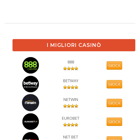
I MIGLIORI CASINÒ
888
GIOCA
BETWAY
GIOCA
NETWIN
GIOCA
EUROBET
GIOCA
NET BET