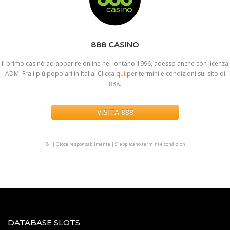
888 CASINO
Il primo casinò ad apparire online nel lontano 1996, adesso anche con licenza
ADM. Fra i più popolari in Italia. Clicca
qui
per termini e condizioni sul sito di
888.
VISITA 888
.
18+ | Gioca responsabilmente | Si applicano termini e condizioni
DATABASE SLOTS