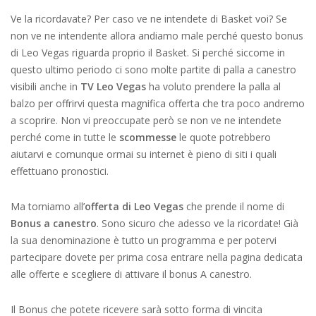
Ve la ricordavate? Per caso ve ne intendete di Basket voi? Se
non ve ne intendente allora andiamo male perché questo bonus
di Leo Vegas riguarda proprio il Basket. Si perché siccome in
questo ultimo periodo ci sono molte partite di palla a canestro
visibili anche in
TV Leo Vegas
ha voluto prendere la palla al
balzo per offrirvi questa magnifica offerta che tra poco andremo
a scoprire. Non vi preoccupate però se non ve ne intendete
perché come in tutte le
scommesse
le quote potrebbero
aiutarvi e comunque ormai su internet è pieno di siti i quali
effettuano pronostici.
Ma torniamo all’
offerta di Leo Vegas
che prende il nome di
Bonus a canestro
. Sono sicuro che adesso ve la ricordate! Già
la sua denominazione è tutto un programma e per potervi
partecipare dovete per prima cosa entrare nella pagina dedicata
alle offerte e scegliere di attivare il bonus A canestro.
Il Bonus che potete ricevere sarà sotto forma di vincita