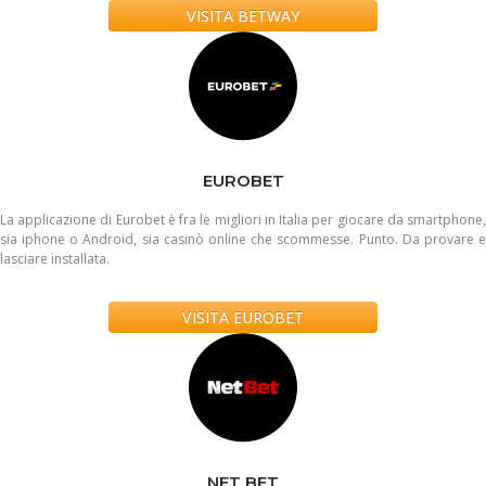
VISITA BETWAY
EUROBET
La applicazione di Eurobet è fra le migliori in Italia per giocare da smartphone,
sia iphone o Android, sia casinò online che scommesse. Punto. Da provare e
lasciare installata.
VISITA EUROBET
NET BET