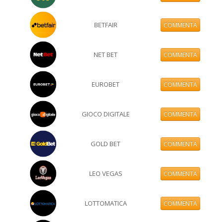
BETFAIR
COMMENTA
NET BET
COMMENTA
EUROBET
COMMENTA
GIOCO DIGITALE
COMMENTA
GOLD BET
COMMENTA
LEO VEGAS
COMMENTA
LOTTOMATICA
COMMENTA