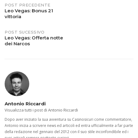
Post
POST PRECEDENTE
Leo Vegas: Bonus 21
vittoria
navigation
POST SUCESSIVO
Leo Vegas: Offerta notte
dei Narcos
Antonio Riccardi
Visualizza tutti i post di Antonio Riccardi
Dopo aver iniziato la sua avventura su Casinosicuri come commentatore,
Antonio inizia a scrivere news ed articoli ed entra ufficialmente a far parte
della redazione nel gennaio del 2012 con il suo stile inconfondibile ed i
suoi articoli sempre piuttosto curiosi.