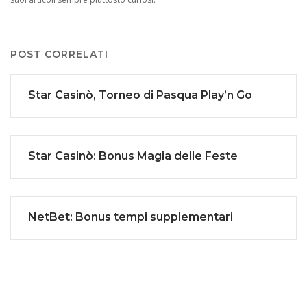
POST CORRELATI
Star Casinò, Torneo di Pasqua Play’n Go
Star Casinò: Bonus Magia delle Feste
NetBet: Bonus tempi supplementari