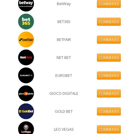
BetWay
COMMENTA
BET365
COMMENTA
BETFAIR
COMMENTA
NET BET
COMMENTA
EUROBET
COMMENTA
GIOCO DIGITALE
COMMENTA
GOLD BET
COMMENTA
LEO VEGAS
COMMENTA