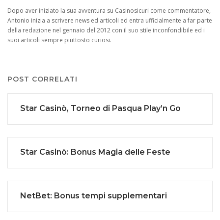
Dopo aver iniziato la sua avventura su Casinosicuri come commentatore,
Antonio inizia a scrivere news ed articoli ed entra ufficialmente a far parte
della redazione nel gennaio del 2012 con il suo stile inconfondibile ed i
suoi articoli sempre piuttosto curiosi.
POST CORRELATI
Star Casinò, Torneo di Pasqua Play’n Go
Star Casinò: Bonus Magia delle Feste
NetBet: Bonus tempi supplementari