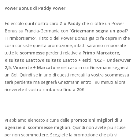
Power Bonus di Paddy Power
Ed eccolo qui il nostro caro
Zio Paddy
che ci offre un Power
Bonus su Francia-Germania con “
Griezmann segna un goal
?
Ti rimborsiamo”. Il titolo del Power Bonus già ci fa capire in che
cosa consiste questa promozione, infatti saranno rimborsate
tutte le
scommesse
perdenti relative a
Primo Marcatore,
Risultato Esatto/Risultato Esatto + esiti, 1X2 + Under/Over
2,5, Vincente + Marcatore
nel caso in cui Griezmann segnerà
un Gol. Quindi se in uno di questi mercati la vostra scommessa
sarà perdente ma segnerà Griezmann entro i 90 minuti allora
riceverete il vostro
rimborso fino a 20€.
Vi abbiamo elencato alcune delle
promozioni migliori di 3
agenzie di scommesse migliori
. Quindi non avete più scuse
per non scommettere. Scegliete la promozione che più vi