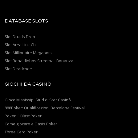
DATABASE SLOTS
Slot Druids Drop
Slot Area Link Chilli
Slot Millionaire Megapots
Slot Ronaldinhos Streetball Bonanza
Slot Deadcode
GIOCHI DA CASINÒ
Gioco Mississipi Stud di Star Casinò
888Poker: Qualificazioni Barcelona Festival
Poker: Il Blast Poker
Come giocare a Oasis Poker
Three Card Poker