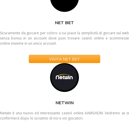
NET BET
Sicuramente da giocare per coloro a cui piace la semplicità di giocare sul web
senza bonus in un account dove puoi trovare casinò online e scommesse
online insieme in un unico account.
VISITA NET BET
NETWIN
Netwin è una nuovo ed interessante casinò online AAMS/ADM. Vedremo se si
confermerà dopo lo scrutinio di noi e voi giocatori.