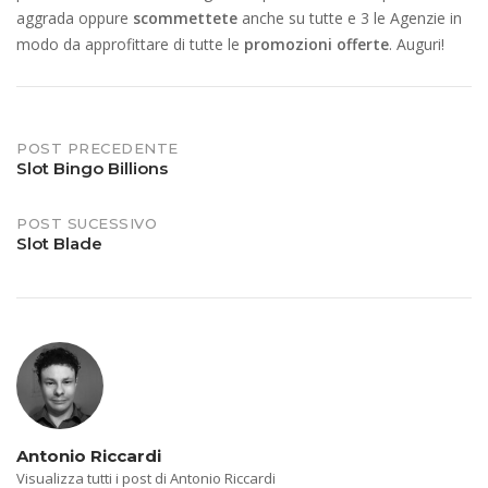
aggrada oppure
scommettete
anche su tutte e 3 le Agenzie in
modo da approfittare di tutte le
promozioni offerte
. Auguri!
Post
POST PRECEDENTE
Slot Bingo Billions
navigation
POST SUCESSIVO
Slot Blade
Antonio Riccardi
Visualizza tutti i post di Antonio Riccardi