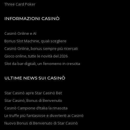
Three Card Poker
INFORMAZIONI CASINÒ
Casinò Online e AI
Bonus Slot Machine, quali scegliere
Casinò Online, bonus sempre più ricercati
Gioco online, tutte le novità del 2026
Slot da bar digitali, un fenomeno in crescita
ULTIME NEWS SUI CASINÒ
Star Casinò apre Star Casinò Bet
Star Casinò, Bonus di Benvenuto
Casinò Campione d’Italia la rinascita
Le truffe più fantasiose e divertenti ai Casinò
Nuovo Bonus di Benvenuto di Star Casinò