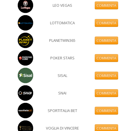
LEO VEGAS
COMMENTA
LOTTOMATICA
COMMENTA
PLANETWIN365
COMMENTA
POKER STARS
COMMENTA
SISAL
COMMENTA
SNAI
COMMENTA
SPORTITALIA BET
COMMENTA
VOGLIA DI VINCERE
COMMENTA