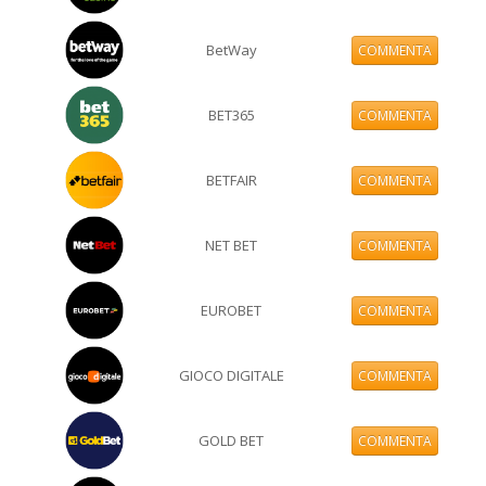
BetWay
COMMENTA
BET365
COMMENTA
BETFAIR
COMMENTA
NET BET
COMMENTA
EUROBET
COMMENTA
GIOCO DIGITALE
COMMENTA
GOLD BET
COMMENTA