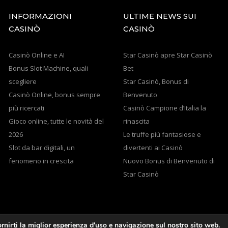
INFORMAZIONI
ULTIME NEWS SUI
CASINÒ
CASINÒ
Casinò Online e AI
Star Casinò apre Star Casinò
Bonus Slot Machine, quali
Bet
scegliere
Star Casinò, Bonus di
Casinò Online, bonus sempre
Benvenuto
più ricercati
Casinò Campione d’Italia la
Gioco online, tutte le novità del
rinascita
2026
Le truffe più fantasiose e
Slot da bar digitali, un
divertenti ai Casinò
fenomeno in crescita
Nuovo Bonus di Benvenuto di
Star Casinò
rnirti la miglior esperienza d'uso e navigazione sul nostro sito web.