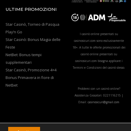
ULTIME PROMOZIONI
Star Casinò, Torneo di Pasqua
Play’n Go
I casinò online presentati su
Star Casinò: Bonus Magia delle
casinosicuri.com sono esclusivamente
Feste
18+. A tutte le offerte promozionali dei
casinò online presentati su
NetBet: Bonus tempi
casinosicuri.com bisogna applicare i
supplementari
Termini e Condizioni del casinò stesso.
Star Casinò, Promozione 4×4
Bonus Primavera in fiore di
Netbet
Problemi con un casinò online?
Assistenza Giocatori: 0221116215 |
Email:
casinosicuri@gmail.com