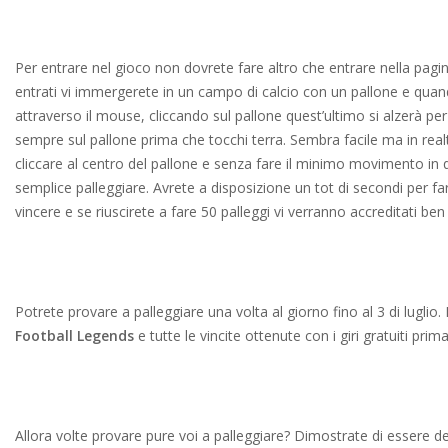
Per entrare nel gioco non dovrete fare altro che entrare nella pagi
entrati vi immergerete in un campo di calcio con un pallone e quand
attraverso il mouse, cliccando sul pallone quest’ultimo si alzerà per
sempre sul pallone prima che tocchi terra. Sembra facile ma in realtà
cliccare al centro del pallone e senza fare il minimo movimento in q
semplice palleggiare. Avrete a disposizione un tot di secondi per fare 
vincere e se riuscirete a fare 50 palleggi vi verranno accreditati be
Potrete provare a palleggiare una volta al giorno fino al 3 di luglio. 
Football Legends
e tutte le vincite ottenute con i giri gratuiti pr
Allora volte provare pure voi a palleggiare? Dimostrate di essere dei