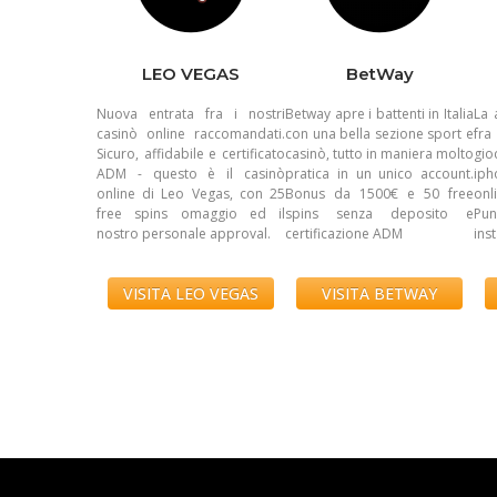
LEO VEGAS
BetWay
Nuova entrata fra i nostri
Betway apre i battenti in Italia
La 
casinò online raccomandati.
con una bella sezione sport e
fra
Sicuro, affidabile e certificato
casinò, tutto in maniera molto
gio
ADM - questo è il casinò
pratica in un unico account.
iph
online di Leo Vegas, con 25
Bonus da 1500€ e 50 free
on
free spins omaggio ed il
spins senza deposito e
Pun
nostro personale approval.
certificazione ADM
inst
VISITA LEO VEGAS
VISITA BETWAY