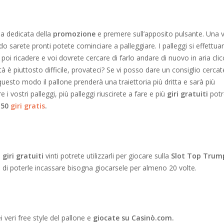
na dedicata della
promozione
e premere sull’apposito pulsante. Una v
o sarete pronti potete cominciare a palleggiare. I palleggi si effettua
 poi ricadere e voi dovrete cercare di farlo andare di nuovo in aria cli
 è piuttosto difficile, provateci? Se vi posso dare un consiglio cercat
uesto modo il pallone prenderà una traiettoria più dritta e sarà più
i vostri palleggi, più palleggi riuscirete a fare e più
giri gratuiti
potr
n
50
giri gratis
.
I
giri gratuiti
vinti potrete utilizzarli per giocare sulla
Slot Top Trum
ima di poterle incassare bisogna giocarsele per almeno 20 volte.
 veri free style del pallone e
giocate su Casinò.com.