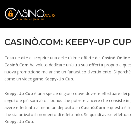
Skip
to
content
CASINÒ.COM: KEEPY-UP CU
Cosa ne dite di scoprire una delle ultime offerte del
Casinò Online
Casinò.Com
ha voluto dedicare un’altra sua
offerta
proprio a ques
nuova promozione ma anche un fantastico divertimento. Si perché la
come un videogame
Keepy-Up Cup.
Keepy-Up Cup
è una specie di gioco dove dovrete effettuare dei pal
seguito e più sarà alto il bonus che potrete vincere che consiste in
avere effettuato almeno un deposito su
Casinò.Com
e questo è l’
che sia arrivato il momento di effettuarlo. Se quindi avete effettuato
Keepy-Up Cup.