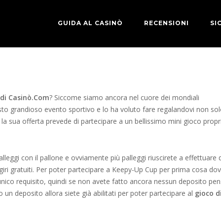
GUIDA AL CASINÒ
RECENSIONI
SI
P
 di Casinò.Com
? Siccome siamo ancora nel cuore dei mondiali
to grandioso evento sportivo e lo ha voluto fare regalandovi non so
 sua offerta prevede di partecipare a un bellissimo mini gioco propr
leggi con il pallone e ovviamente più palleggi riuscirete a effettuare d
 giri gratuiti. Per poter partecipare a Keepy-Up Cup per prima cosa do
unico requisito, quindi se non avete fatto ancora nessun deposito pe
 un deposito allora siete già abilitati per poter partecipare al
gioco d