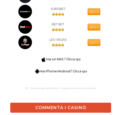
EUROBET
GIOCA
NET BET
GIOCA
LEO VEGAS
GIOCA
Hai un MAC? Clicca qui
Hai iPhone/Android? Clicca qui
18+ | Gioca responsabilmente | Si applicano termini e condizioni
COMMENTA I CASINÒ