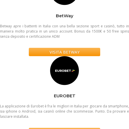
BetWay
Betway apre i battenti in Italia con una bella sezione sport e casinò, tutto in
maniera molto pratica in un unico account. Bonus da 1500€ e 50 free spins
senza deposito e certificazione ADM
VISITA BETWAY
EUROBET
La applicazione di Eurobet è fra le migliori in Italia per giocare da smartphone,
sia iphone o Android, sia casinò online che scommesse. Punto. Da provare e
lasciare installata.