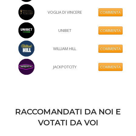
VOGLIA DI VINCERE
COMMENTA
UNIBET
COMMENTA
WILLIAM HILL
COMMENTA
JACKPOTCITY
COMMENTA
RACCOMANDATI DA NOI E
VOTATI DA VOI