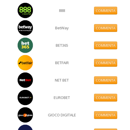
888
COMMENTA
BetWay
COMMENTA
BET365
COMMENTA
BETFAIR
COMMENTA
NET BET
COMMENTA
EUROBET
COMMENTA
GIOCO DIGITALE
COMMENTA