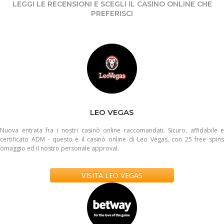
LEGGI LE RECENSIONI E SCEGLI IL CASINO ONLINE CHE
PREFERISCI
LEO VEGAS
Nuova entrata fra i nostri casinò online raccomandati. Sicuro, affidabile e
certificato ADM - questo è il casinò online di Leo Vegas, con 25 free spins
omaggio ed il nostro personale approval.
VISITA LEO VEGAS