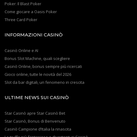
Poker: Il Blast Poker
Come giocare a Oasis Poker
Three Card Poker
INFORMAZIONI CASINÒ
Casinò Online e AI
Bonus Slot Machine, quali scegliere
Casinò Online, bonus sempre più ricercati
Gioco online, tutte le novità del 2026
Slot da bar digitali, un fenomeno in crescita
ULTIME NEWS SUI CASINÒ
Star Casinò apre Star Casinò Bet
Star Casinò, Bonus di Benvenuto
Casinò Campione d’Italia la rinascita