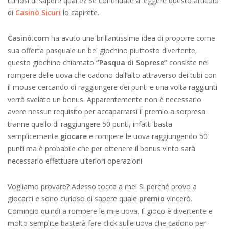
curiosi di sapere qual è? Se continuate a leggere questo articolo
di
Casinò Sicuri
lo capirete.
Casinò.com
ha avuto una brillantissima idea di proporre come
sua offerta pasquale un bel giochino piuttosto divertente,
questo giochino chiamato
“Pasqua di Soprese”
consiste nel
rompere delle uova che cadono dall’alto attraverso dei tubi con
il mouse cercando di raggiungere dei punti e una volta raggiunti
verrà svelato un bonus. Apparentemente non è necessario
avere nessun requisito per accaparrarsi il premio a sorpresa
tranne quello di raggiungere 50 punti, infatti basta
semplicemente
giocare
e rompere le uova raggiungendo 50
punti ma è probabile che per ottenere il bonus vinto sarà
necessario effettuare ulteriori operazioni.
Vogliamo provare? Adesso tocca a me! Si perché provo a
giocarci e sono curioso di sapere quale
premio
vincerò.
Comincio quindi a rompere le mie uova. Il gioco è divertente e
molto semplice basterà fare click sulle uova che cadono per