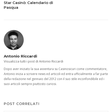
Star Casinò: Calendario di
Pasqua
Antonio Riccardi
Visualizza tutti i post di Antonio Riccardi
Dopo aver iniziato la sua avventura su Casinosicuri come commentatore,
Antonio inizia a scrivere news ed articoli ed entra ufficialmente a far parte
della redazione nel gennaio del 2012 con il suo stile inconfondibile ed i
suoi articoli sempre piuttosto curiosi.
POST CORRELATI