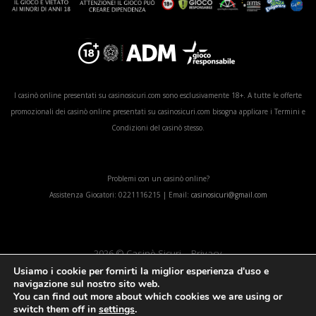
I casinò online presentati su casinosicuri.com sono esclusivamente 18+. A tutte le offerte
promozionali dei casinò online presentati su casinosicuri.com bisogna applicare i Termini e
Condizioni del casinò stesso.
Problemi con un casinò online?
Assistenza Giocatori: 0221116215 | Email:
casinosicuri@gmail.com
2026 © Casinò Sicuri
Privacy
Usiamo i cookie per fornirti la miglior esperienza d'uso e
Chi siamo
FAQs
Regolamento
Disclaimer
Sitemap
navigazione sul nostro sito web.
You can find out more about which cookies we are using or
Partners
La parola ai giocatori
switch them off in
settings
.