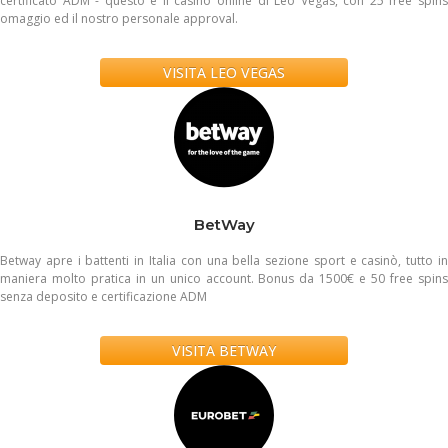
certificato ADM - questo è il casinò online di Leo Vegas, con 25 free spins
omaggio ed il nostro personale approval.
VISITA LEO VEGAS
BetWay
Betway apre i battenti in Italia con una bella sezione sport e casinò, tutto in
maniera molto pratica in un unico account. Bonus da 1500€ e 50 free spins
senza deposito e certificazione ADM
VISITA BETWAY