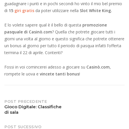
guadagnare i punti e in pochi secondi ho vinto il mio bel premio
di
15
giri gratis
da poter utilizzare nella
Slot White King.
E lo volete sapere qual è il bello di questa
promozione
pasquale di Casinò.com
? Quella che potrete giocare tutti i
giorni una volta al giorno e questo significa che potrete ottenere
un bonus al giorno per tutto il periodo di pasqua infatti l’offerta
termina il 22 di aprile. Contenti?
Fossi in voi comincerei adesso a giocare su
Casinò.com
,
rompete le uova e
vincete tanti bonus
!
Post
POST PRECEDENTE
Gioco Digitale: Classifiche
di sala
navigation
POST SUCESSIVO