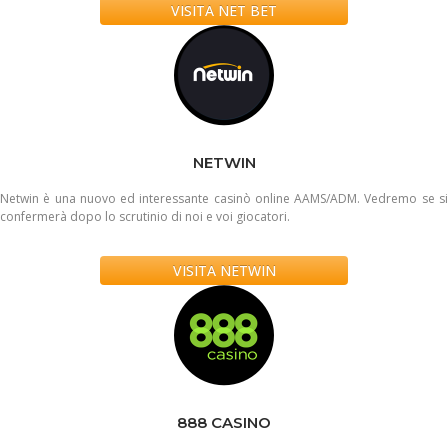
VISITA NET BET
NETWIN
Netwin è una nuovo ed interessante casinò online AAMS/ADM. Vedremo se si
confermerà dopo lo scrutinio di noi e voi giocatori.
VISITA NETWIN
888 CASINO