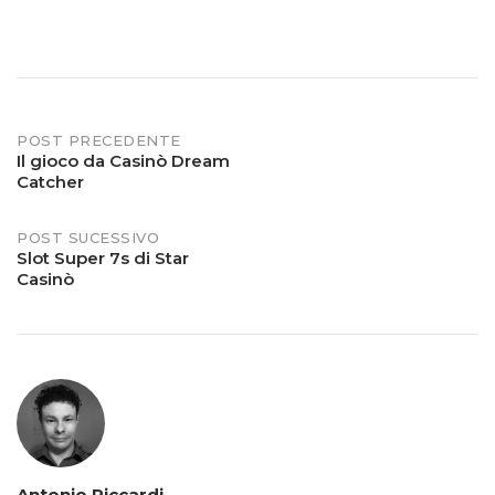
Post
POST PRECEDENTE
Il gioco da Casinò Dream
Catcher
navigation
POST SUCESSIVO
Slot Super 7s di Star
Casinò
Antonio Riccardi