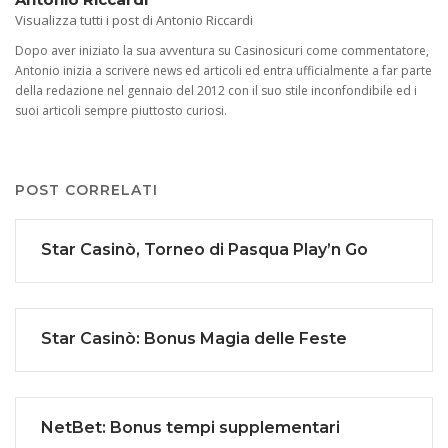
Visualizza tutti i post di Antonio Riccardi
Dopo aver iniziato la sua avventura su Casinosicuri come commentatore,
Antonio inizia a scrivere news ed articoli ed entra ufficialmente a far parte
della redazione nel gennaio del 2012 con il suo stile inconfondibile ed i
suoi articoli sempre piuttosto curiosi.
POST CORRELATI
Star Casinò, Torneo di Pasqua Play’n Go
Star Casinò: Bonus Magia delle Feste
NetBet: Bonus tempi supplementari