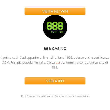
VISITA NETWIN
888 CASINO
Il primo casinò ad apparire online nel lontano 1996, adesso anche con licenza
ADM. Fra i più popolari in Italia. Clicca
qui
per termini e condizioni sul sito di
888.
VISITA 888
.
18+ | Gioca responsabilmente | Si applicano termini e condizioni