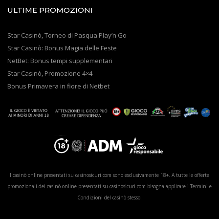
ULTIME PROMOZIONI
Star Casinò, Torneo di Pasqua Play’n Go
Star Casinò: Bonus Magia delle Feste
NetBet: Bonus tempi supplementari
Star Casinò, Promozione 4×4
Bonus Primavera in fiore di Netbet
I casinò online presentati su casinosicuri.com sono esclusivamente 18+. A tutte le offerte
promozionali dei casinò online presentati su casinosicuri.com bisogna applicare i Termini e
Condizioni del casinò stesso.