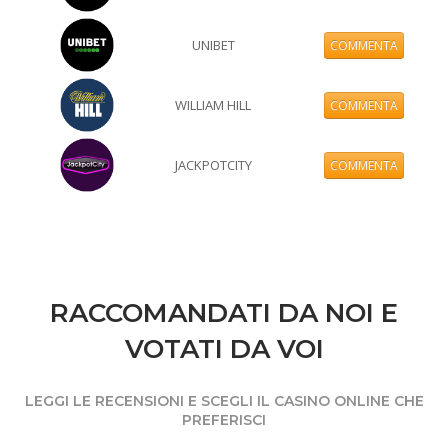
UNIBET
COMMENTA
WILLIAM HILL
COMMENTA
JACKPOTCITY
COMMENTA
RACCOMANDATI DA NOI E
VOTATI DA VOI
LEGGI LE RECENSIONI E SCEGLI IL CASINO ONLINE CHE
PREFERISCI