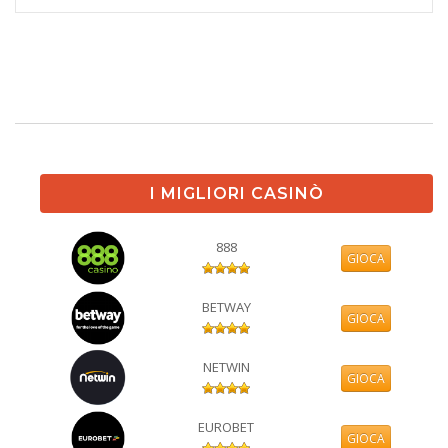
I MIGLIORI CASINÒ
888
GIOCA
BETWAY
GIOCA
NETWIN
GIOCA
EUROBET
GIOCA