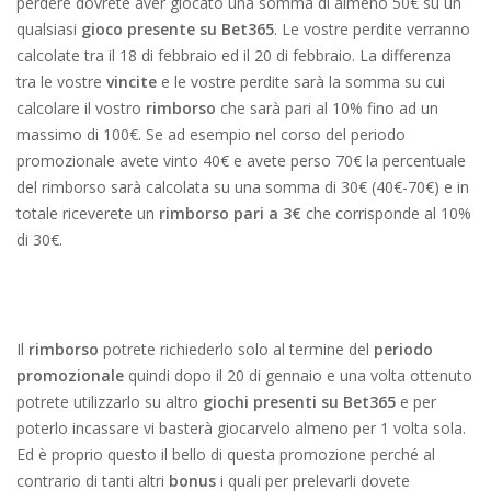
perdere dovrete aver giocato una somma di almeno 50€ su un
qualsiasi
gioco presente su Bet365
. Le vostre perdite verranno
calcolate tra il 18 di febbraio ed il 20 di febbraio. La differenza
tra le vostre
vincite
e le vostre perdite sarà la somma su cui
calcolare il vostro
rimborso
che sarà pari al 10% fino ad un
massimo di 100€. Se ad esempio nel corso del periodo
promozionale avete vinto 40€ e avete perso 70€ la percentuale
del rimborso sarà calcolata su una somma di 30€ (40€-70€) e in
totale riceverete un
rimborso pari a 3€
che corrisponde al 10%
di 30€.
Il
rimborso
potrete richiederlo solo al termine del
periodo
promozionale
quindi dopo il 20 di gennaio e una volta ottenuto
potrete utilizzarlo su altro
giochi presenti su Bet365
e per
poterlo incassare vi basterà giocarvelo almeno per 1 volta sola.
Ed è proprio questo il bello di questa promozione perché al
contrario di tanti altri
bonus
i quali per prelevarli dovete