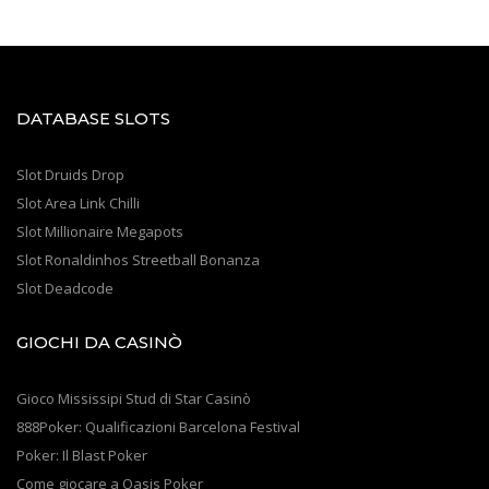
DATABASE SLOTS
Slot Druids Drop
Slot Area Link Chilli
Slot Millionaire Megapots
Slot Ronaldinhos Streetball Bonanza
Slot Deadcode
GIOCHI DA CASINÒ
Gioco Mississipi Stud di Star Casinò
888Poker: Qualificazioni Barcelona Festival
Poker: Il Blast Poker
Come giocare a Oasis Poker