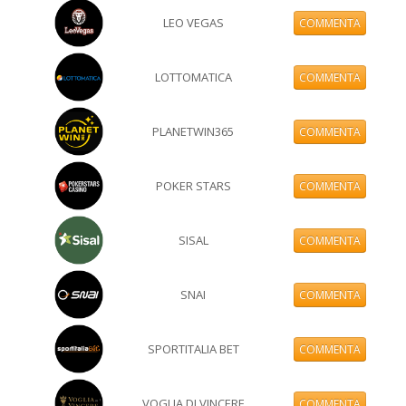
LEO VEGAS
COMMENTA
LOTTOMATICA
COMMENTA
PLANETWIN365
COMMENTA
POKER STARS
COMMENTA
SISAL
COMMENTA
SNAI
COMMENTA
SPORTITALIA BET
COMMENTA
VOGLIA DI VINCERE
COMMENTA