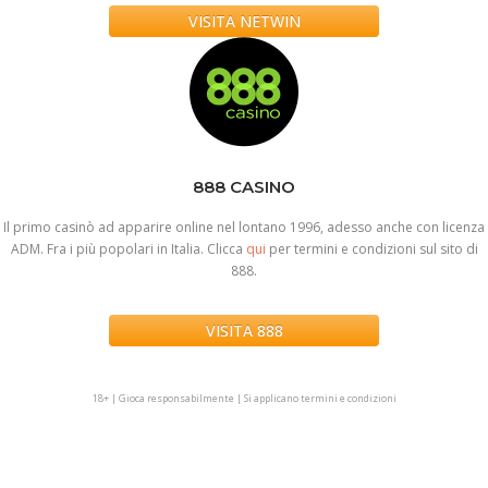
VISITA NETWIN
888 CASINO
Il primo casinò ad apparire online nel lontano 1996, adesso anche con licenza
ADM. Fra i più popolari in Italia. Clicca
qui
per termini e condizioni sul sito di
888.
VISITA 888
.
18+ | Gioca responsabilmente | Si applicano termini e condizioni