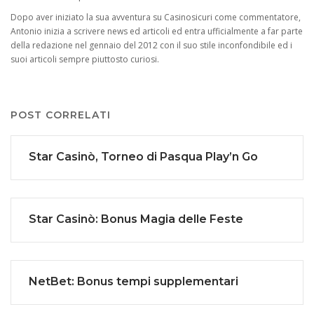
Dopo aver iniziato la sua avventura su Casinosicuri come commentatore,
Antonio inizia a scrivere news ed articoli ed entra ufficialmente a far parte
della redazione nel gennaio del 2012 con il suo stile inconfondibile ed i
suoi articoli sempre piuttosto curiosi.
POST CORRELATI
Star Casinò, Torneo di Pasqua Play’n Go
Star Casinò: Bonus Magia delle Feste
NetBet: Bonus tempi supplementari