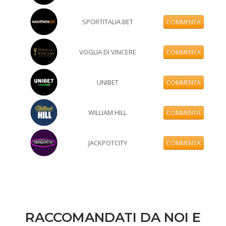
SPORTITALIA BET
COMMENTA
VOGLIA DI VINCERE
COMMENTA
UNIBET
COMMENTA
WILLIAM HILL
COMMENTA
JACKPOTCITY
COMMENTA
RACCOMANDATI DA NOI E