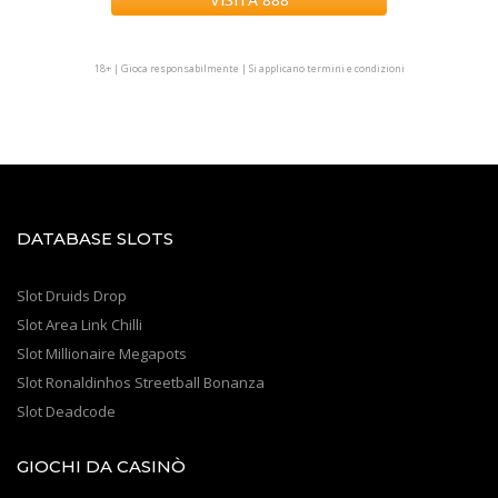
.
18+ | Gioca responsabilmente | Si applicano termini e condizioni
DATABASE SLOTS
Slot Druids Drop
Slot Area Link Chilli
Slot Millionaire Megapots
Slot Ronaldinhos Streetball Bonanza
Slot Deadcode
GIOCHI DA CASINÒ