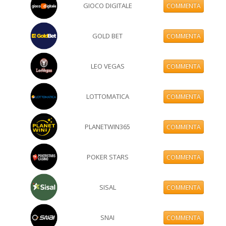
GIOCO DIGITALE
COMMENTA
GOLD BET
COMMENTA
LEO VEGAS
COMMENTA
LOTTOMATICA
COMMENTA
PLANETWIN365
COMMENTA
POKER STARS
COMMENTA
SISAL
COMMENTA
SNAI
COMMENTA