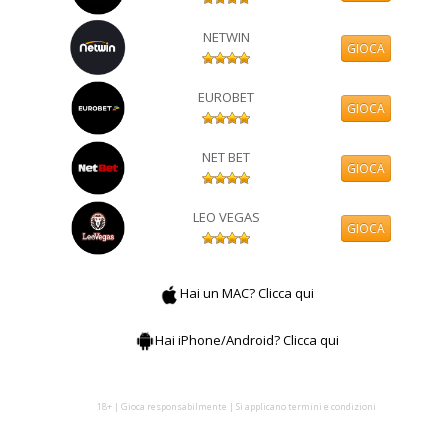
NETWIN
GIOCA
EUROBET
GIOCA
NET BET
GIOCA
LEO VEGAS
GIOCA
Hai un MAC? Clicca qui
Hai iPhone/Android? Clicca qui
18+ | Gioca responsabilmente | Si applicano termini e condizioni