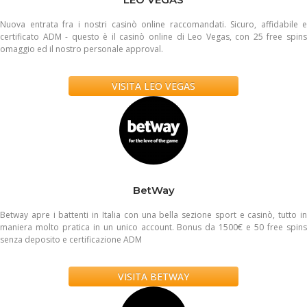
Nuova entrata fra i nostri casinò online raccomandati. Sicuro, affidabile e
certificato ADM - questo è il casinò online di Leo Vegas, con 25 free spins
omaggio ed il nostro personale approval.
VISITA LEO VEGAS
BetWay
Betway apre i battenti in Italia con una bella sezione sport e casinò, tutto in
maniera molto pratica in un unico account. Bonus da 1500€ e 50 free spins
senza deposito e certificazione ADM
VISITA BETWAY