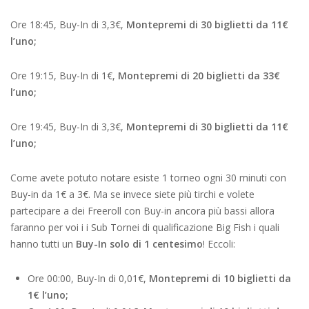
Ore 18:45, Buy-In di 3,3€,
Montepremi di 30 biglietti da 11€
l’uno;
Ore 19:15, Buy-In di 1€,
Montepremi di 20 biglietti da 33€
l’uno;
Ore 19:45, Buy-In di 3,3€,
Montepremi di 30 biglietti da 11€
l’uno;
Come avete potuto notare esiste 1 torneo ogni 30 minuti con
Buy-in da 1€ a 3€. Ma se invece siete più tirchi e volete
partecipare a dei Freeroll con Buy-in ancora più bassi allora
faranno per voi i i Sub Tornei di qualificazione Big Fish i quali
hanno tutti un
Buy-In solo di 1 centesimo
! Eccoli:
Ore 00:00, Buy-In di 0,01€,
Montepremi di 10 biglietti da
1€ l’uno;