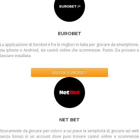
EUROBET
La applicazione di Eurobet è fra le migliori in Italia per giocare da smartphone,
sia iphone o Android, sia casinò online che scommesse. Punto. Da provare e
lasciare installata.
VISITA EUROBET
NET BET
Sicuramente da giocare per coloro a cui piace la semplicità di giocare sul web
senza bonus in un account dove puoi trovare casinò online e scommesse