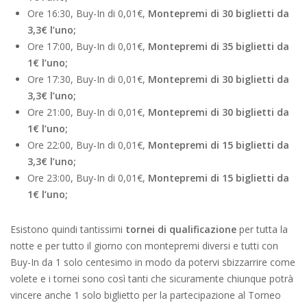
Ore 16:30, Buy-In di 0,01€,
Montepremi di 30 biglietti da
3,3€ l’uno;
Ore 17:00, Buy-In di 0,01€,
Montepremi di 35 biglietti da
1€ l’uno;
Ore 17:30, Buy-In di 0,01€,
Montepremi di 30 biglietti da
3,3€ l’uno;
Ore 21:00, Buy-In di 0,01€,
Montepremi di 30 biglietti da
1€ l’uno;
Ore 22:00, Buy-In di 0,01€,
Montepremi di 15 biglietti da
3,3€ l’uno;
Ore 23:00, Buy-In di 0,01€,
Montepremi di 15 biglietti da
1€ l’uno;
Esistono quindi tantissimi
tornei di qualificazione
per tutta la
notte e per tutto il giorno con montepremi diversi e tutti con
Buy-In da 1 solo centesimo in modo da potervi sbizzarrire come
volete e i tornei sono così tanti che sicuramente chiunque potrà
vincere anche 1 solo biglietto per la partecipazione al Torneo