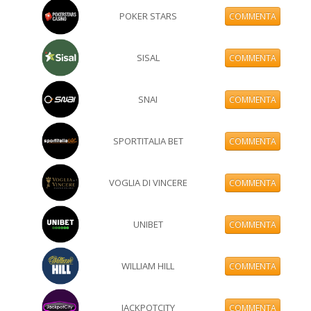
POKER STARS
COMMENTA
SISAL
COMMENTA
SNAI
COMMENTA
SPORTITALIA BET
COMMENTA
VOGLIA DI VINCERE
COMMENTA
UNIBET
COMMENTA
WILLIAM HILL
COMMENTA
JACKPOTCITY
COMMENTA