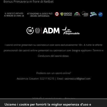
Bonus Primavera in fiore di Netbet
I casinò online presentati su casinosicuri.com sono esclusivamente 18+. A tutte le offerte
promozionali dei casinò online presentati su casinosicuri.com bisogna applicare i Termini e
Condizioni del casinò stesso.
Problemi con un casinò online?
Assistenza Giocatori: 0221116215 | Email:
casinosicuri@gmail.com
2026 © Casinò Sicuri
Privacy
Usiamo i cookie per fornirti la miglior esperienza d'uso e