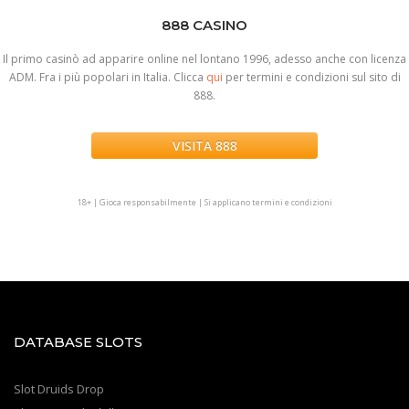
888 CASINO
Il primo casinò ad apparire online nel lontano 1996, adesso anche con licenza
ADM. Fra i più popolari in Italia. Clicca
qui
per termini e condizioni sul sito di
888.
VISITA 888
.
18+ | Gioca responsabilmente | Si applicano termini e condizioni
DATABASE SLOTS
Slot Druids Drop