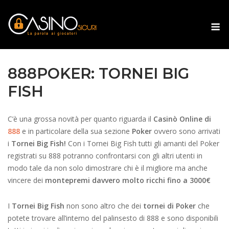
Skip
to
M
content
888POKER: TORNEI BIG
FISH
C’è una grossa novità per quanto riguarda il
Casinò Online di
888
e in particolare della sua sezione
Poker
ovvero sono arrivati
i
Tornei Big Fish!
Con i Tornei Big Fish tutti gli amanti del Poker
registrati su 888 potranno confrontarsi con gli altri utenti in
modo tale da non solo dimostrare chi è il migliore ma anche
vincere dei
montepremi davvero molto ricchi fino a 3000€
I
Tornei Big Fish
non sono altro che dei
tornei di Poker
che
potete trovare all’interno del palinsesto di 888 e sono disponibili