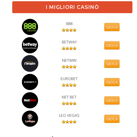
I MIGLIORI CASINÒ
888
GIOCA
BETWAY
GIOCA
NETWIN
GIOCA
EUROBET
GIOCA
NET BET
GIOCA
LEO VEGAS
GIOCA