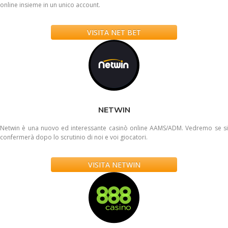
online insieme in un unico account.
VISITA NET BET
NETWIN
Netwin è una nuovo ed interessante casinò online AAMS/ADM. Vedremo se si
confermerà dopo lo scrutinio di noi e voi giocatori.
VISITA NETWIN