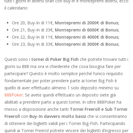
tutti i giorni in diversi orari con buy-in e montepremi diversi, ecco
il calendario:
Ore 20, Buy-In di 11€,
Montepremi di 2000€ di Bonus;
Ore 21, Buy-In di 33€,
Montepremi di 6000€ di Bonus;
Ore 22, Buy-In di 11€,
Montepremi di 4000€ di Bonus;
Ore 23, Buy-In di 33€,
Montepremi di 3000€ di Bonus;
Questi sono i
tornei di Poker Big Fish
che potrete trovare tutti i
giorni su 888 ma ora vi chiederete che cosa bisogna fare per
partecipare? Questo è molto semplice perché l’unico requisito
fondamentale per poter prendere parte ai tornei Big Fish è
quello di aver effettuato almeno 1 solo deposito minimo su
888Poker
. Se avete quindi effettuato un deposito siete già
abilitati a prendere parte a questi tornei. In oltre 888Poker ha
messo a disposizione anche tanti
Tornei Freeroll e Sub Tornei
Freeroll
con
Buy-In davvero molto bassi
che vi consentiranno
di ottenere dei biglietti validi per i Tornei Big-Fish. Partecipando
quindi ai Tornei Freerol potrete vincere dei biglietti d’ingresso per