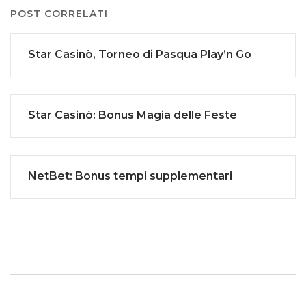
POST CORRELATI
Star Casinò, Torneo di Pasqua Play’n Go
Star Casinò: Bonus Magia delle Feste
NetBet: Bonus tempi supplementari