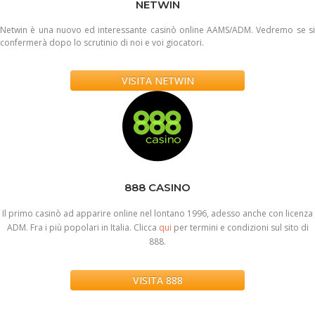
NETWIN
Netwin è una nuovo ed interessante casinò online AAMS/ADM. Vedremo se si
confermerà dopo lo scrutinio di noi e voi giocatori.
VISITA NETWIN
888 CASINO
Il primo casinò ad apparire online nel lontano 1996, adesso anche con licenza
ADM. Fra i più popolari in Italia. Clicca
qui
per termini e condizioni sul sito di
888.
VISITA 888
.