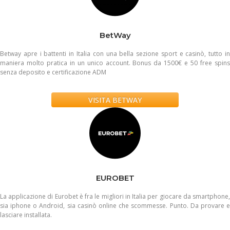
BetWay
Betway apre i battenti in Italia con una bella sezione sport e casinò, tutto in
maniera molto pratica in un unico account. Bonus da 1500€ e 50 free spins
senza deposito e certificazione ADM
VISITA BETWAY
EUROBET
La applicazione di Eurobet è fra le migliori in Italia per giocare da smartphone,
sia iphone o Android, sia casinò online che scommesse. Punto. Da provare e
lasciare installata.