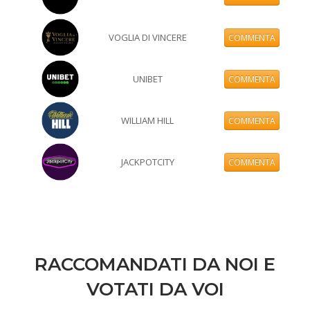
VOGLIA DI VINCERE
COMMENTA
UNIBET
COMMENTA
WILLIAM HILL
COMMENTA
JACKPOTCITY
COMMENTA
RACCOMANDATI DA NOI E
VOTATI DA VOI