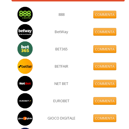
888
COMMENTA
BetWay
COMMENTA
BET365
COMMENTA
BETFAIR
COMMENTA
NET BET
COMMENTA
EUROBET
COMMENTA
GIOCO DIGITALE
COMMENTA