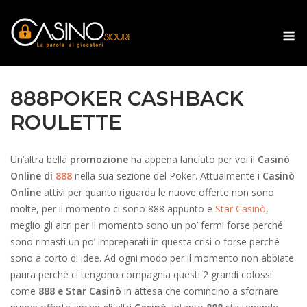
Skip
to
M
content
888POKER CASHBACK
ROULETTE
Un’altra bella
promozione
ha appena lanciato per voi il
Casinò
Online di
888
nella sua sezione del Poker. Attualmente i
Casinò
Online
attivi per quanto riguarda le nuove offerte non sono
molte, per il momento ci sono 888 appunto e
Star Casinò
,
meglio gli altri per il momento sono un po’ fermi forse perché
sono rimasti un po’ impreparati in questa crisi o forse perché
sono a corto di idee. Ad ogni modo per il momento non abbiate
paura perché ci tengono compagnia questi 2 grandi colossi
come
888 e Star Casinò
in attesa che comincino a sfornare