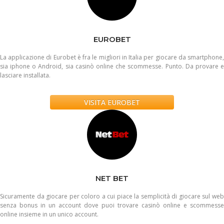
EUROBET
La applicazione di Eurobet è fra le migliori in Italia per giocare da smartphone,
sia iphone o Android, sia casinò online che scommesse. Punto. Da provare e
lasciare installata.
VISITA EUROBET
NET BET
Sicuramente da giocare per coloro a cui piace la semplicità di giocare sul web
senza bonus in un account dove puoi trovare casinò online e scommesse
online insieme in un unico account.