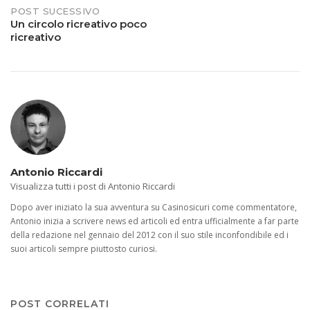
POST SUCESSIVO
Un circolo ricreativo poco
ricreativo
Antonio Riccardi
Visualizza tutti i post di Antonio Riccardi
Dopo aver iniziato la sua avventura su Casinosicuri come commentatore,
Antonio inizia a scrivere news ed articoli ed entra ufficialmente a far parte
della redazione nel gennaio del 2012 con il suo stile inconfondibile ed i
suoi articoli sempre piuttosto curiosi.
POST CORRELATI