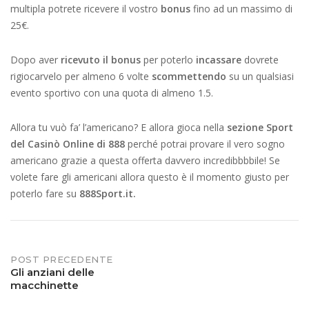
multipla potrete ricevere il vostro
bonus
fino ad un massimo di
25€.
Dopo aver
ricevuto il bonus
per poterlo
incassare
dovrete
rigiocarvelo per almeno 6 volte
scommettendo
su un qualsiasi
evento sportivo con una quota di almeno 1.5.
Allora tu vuò fa’ l’americano? E allora gioca nella
sezione Sport
del Casinò Online di 888
perché potrai provare il vero sogno
americano grazie a questa offerta davvero incredibbbbile! Se
volete fare gli americani allora questo è il momento giusto per
poterlo fare su
888Sport.it.
Post
POST PRECEDENTE
Gli anziani delle
macchinette
navigation