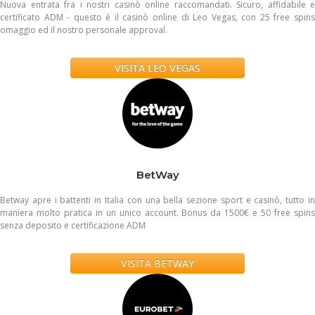
Nuova entrata fra i nostri casinò online raccomandati. Sicuro, affidabile e
certificato ADM - questo è il casinò online di Leo Vegas, con 25 free spins
omaggio ed il nostro personale approval.
VISITA LEO VEGAS
BetWay
Betway apre i battenti in Italia con una bella sezione sport e casinò, tutto in
maniera molto pratica in un unico account. Bonus da 1500€ e 50 free spins
senza deposito e certificazione ADM
VISITA BETWAY