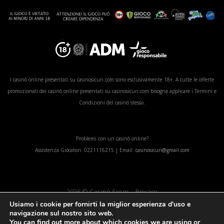
I casinò online presentati su casinosicuri.com sono esclusivamente 18+. A tutte le offerte
promozionali dei casinò online presentati su casinosicuri.com bisogna applicare i Termini e
Condizioni del casinò stesso.
Problemi con un casinò online?
Assistenza Giocatori: 0221116215 | Email:
casinosicuri@gmail.com
2026 © Casinò Sicuri
Privacy
Usiamo i cookie per fornirti la miglior esperienza d'uso e
Chi siamo
FAQs
Regolamento
Disclaimer
Sitemap
navigazione sul nostro sito web.
You can find out more about which cookies we are using or
Partners
La parola ai giocatori