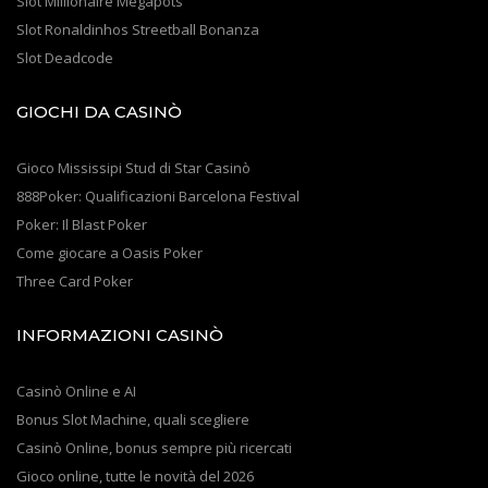
Slot Millionaire Megapots
Slot Ronaldinhos Streetball Bonanza
Slot Deadcode
GIOCHI DA CASINÒ
Gioco Mississipi Stud di Star Casinò
888Poker: Qualificazioni Barcelona Festival
Poker: Il Blast Poker
Come giocare a Oasis Poker
Three Card Poker
INFORMAZIONI CASINÒ
Casinò Online e AI
Bonus Slot Machine, quali scegliere
Casinò Online, bonus sempre più ricercati
Gioco online, tutte le novità del 2026