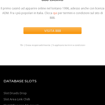
Il primo casinò ad apparire online nel lontano 1996, adesso anche con licenza
ADM. Fra i più popolari in Italia. Clicca
qui
per termini e condizioni sul sito di
888.
VISITA 888
.
18+ | Gioca responsabilmente | Si applicano termini e condizioni
DATABASE SLOTS
Slot Druids Drop
Slot Area Link Chilli