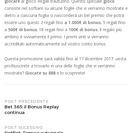
giocare
al gioco Regali d’autunno. Questo speciale
gioco
consiste nel soffiare su alcune foglie che vi verranno mostrate e
dietro a ciascuna foglia si nasconderà un bel premio che potrà
essere uno questi: 2 regali fino
a 1.000€ di bonus
, 5 regali fino
a
500€ di bonus
; 18 regali fino a
100€ di bonus
. Il regalo più
ambino è ovviamente il primo. I premi vinti vi verranno
accreditati automaticamente sul vostro conto bonus.
Questa promozione sarà valida fino al 17 dicembre 2017. uesta
proRiuscirete a trovarlo in una delle foglie che vi verranno
mostrate?
Giocate su 888
e lo scoprirete!
Post
POST PRECEDENTE
Bet 365: il Bonus Replay
continua
navigation
POST SUCESSIVO
NetBet: Torneo autunnale