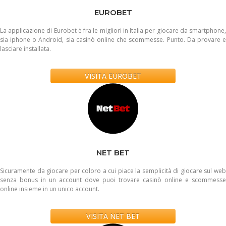
EUROBET
La applicazione di Eurobet è fra le migliori in Italia per giocare da smartphone,
sia iphone o Android, sia casinò online che scommesse. Punto. Da provare e
lasciare installata.
VISITA EUROBET
NET BET
Sicuramente da giocare per coloro a cui piace la semplicità di giocare sul web
senza bonus in un account dove puoi trovare casinò online e scommesse
online insieme in un unico account.
VISITA NET BET