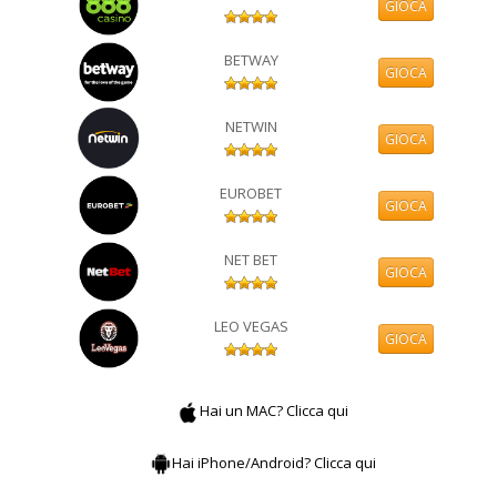
GIOCA
BETWAY
GIOCA
NETWIN
GIOCA
EUROBET
GIOCA
NET BET
GIOCA
LEO VEGAS
GIOCA
Hai un MAC? Clicca qui
Hai iPhone/Android? Clicca qui