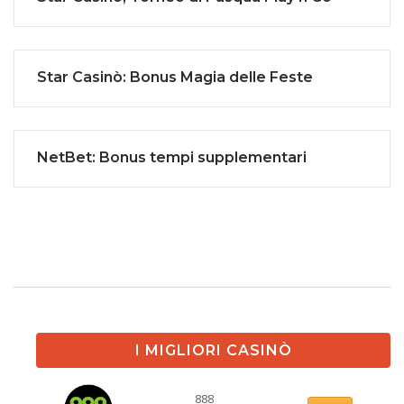
Star Casinò: Bonus Magia delle Feste
NetBet: Bonus tempi supplementari
I MIGLIORI CASINÒ
888