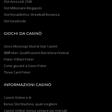
Slot Area Link Chilli
Slot Millionaire Megapots
Slot Ronaldinhos Streetball Bonanza
Slot Deadcode
GIOCHI DA CASINÒ
Gioco Mississipi Stud di Star Casinò
888Poker: Qualificazioni Barcelona Festival
Poker: Il Blast Poker
Come giocare a Oasis Poker
Three Card Poker
INFORMAZIONI CASINÒ
Casinò Online e AI
Bonus Slot Machine, quali scegliere
Casinò Online, bonus sempre più ricercati