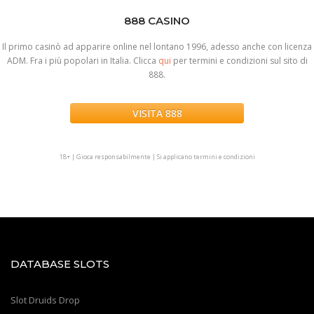
888 CASINO
Il primo casinò ad apparire online nel lontano 1996, adesso anche con licenza
ADM. Fra i più popolari in Italia. Clicca
qui
per termini e condizioni sul sito di
888.
VISITA 888
.
18+ | Gioca responsabilmente | Si applicano termini e condizioni
DATABASE SLOTS
Slot Druids Drop