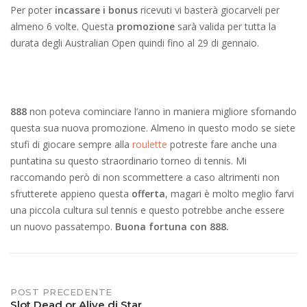
Per poter
incassare i bonus
ricevuti vi basterà giocarveli per
almeno 6 volte. Questa
promozione
sarà valida per tutta la
durata degli Australian Open quindi fino al 29 di gennaio.
888
non poteva cominciare l’anno in maniera migliore sfornando
questa sua nuova promozione. Almeno in questo modo se siete
stufi di giocare sempre alla
roulette
potreste fare anche una
puntatina su questo straordinario torneo di tennis. Mi
raccomando però di non scommettere a caso altrimenti non
sfrutterete appieno questa
offerta
, magari è molto meglio farvi
una piccola cultura sul tennis e questo potrebbe anche essere
un nuovo passatempo.
Buona fortuna con 888.
Post
POST PRECEDENTE
Slot Dead or Alive di Star