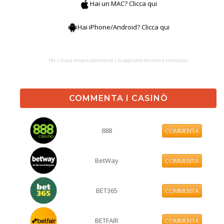
Hai un MAC? Clicca qui
Hai iPhone/Android? Clicca qui
18+ | Gioca responsabilmente | Si applicano termini e condizioni
COMMENTA I CASINÒ
888
COMMENTA
BetWay
COMMENTA
BET365
COMMENTA
BETFAIR
COMMENTA