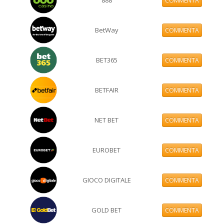
888
COMMENTA
BetWay
COMMENTA
BET365
COMMENTA
BETFAIR
COMMENTA
NET BET
COMMENTA
EUROBET
COMMENTA
GIOCO DIGITALE
COMMENTA
GOLD BET
COMMENTA