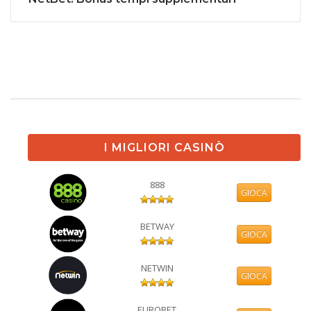
I MIGLIORI CASINÒ
888
GIOCA
BETWAY
GIOCA
NETWIN
GIOCA
EUROBET