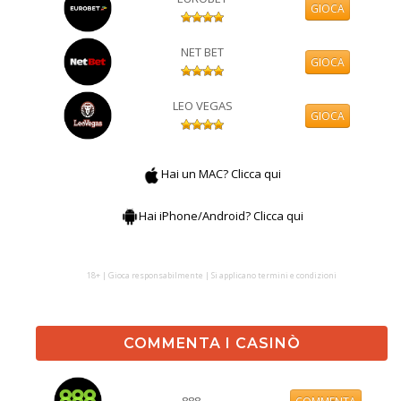
GIOCA
NET BET
GIOCA
LEO VEGAS
GIOCA
Hai un MAC? Clicca qui
Hai iPhone/Android? Clicca qui
18+ | Gioca responsabilmente | Si applicano termini e condizioni
COMMENTA I CASINÒ