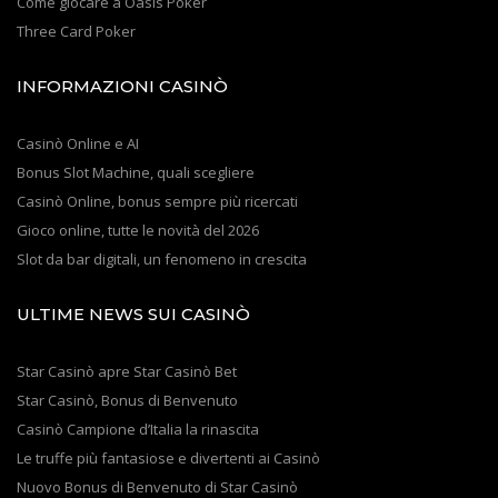
Come giocare a Oasis Poker
Three Card Poker
INFORMAZIONI CASINÒ
Casinò Online e AI
Bonus Slot Machine, quali scegliere
Casinò Online, bonus sempre più ricercati
Gioco online, tutte le novità del 2026
Slot da bar digitali, un fenomeno in crescita
ULTIME NEWS SUI CASINÒ
Star Casinò apre Star Casinò Bet
Star Casinò, Bonus di Benvenuto
Casinò Campione d’Italia la rinascita
Le truffe più fantasiose e divertenti ai Casinò
Nuovo Bonus di Benvenuto di Star Casinò