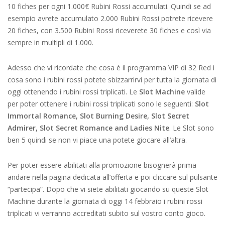
10 fiches per ogni 1.000€ Rubini Rossi accumulati. Quindi se ad
esempio avrete accumulato 2.000 Rubini Rossi potrete ricevere
20 fiches, con 3.500 Rubini Rossi riceverete 30 fiches e così via
sempre in multipli di 1.000.
Adesso che vi ricordate che cosa è il programma VIP di 32 Red i
cosa sono i rubini rossi potete sbizzarrirvi per tutta la giornata di
oggi ottenendo i rubini rossi triplicati. Le
Slot Machine
valide
per poter ottenere i rubini rossi triplicati sono le seguenti:
Slot
Immortal Romance, Slot Burning Desire, Slot Secret
Admirer, Slot Secret Romance and Ladies Nite
. Le Slot sono
ben 5 quindi se non vi piace una potete giocare all’altra.
Per poter essere abilitati alla promozione bisognerà prima
andare nella pagina dedicata all’offerta e poi cliccare sul pulsante
“partecipa”. Dopo che vi siete abilitati giocando su queste Slot
Machine durante la giornata di oggi 14 febbraio i rubini rossi
triplicati vi verranno accreditati subito sul vostro conto gioco.