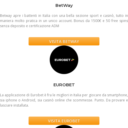
BetWay
Betway apre i battenti in Italia con una bella sezione sport e casinò, tutto in
maniera molto pratica in un unico account. Bonus da 1500€ e 50 free spins
senza deposito e certificazione ADM
VISITA BETWAY
EUROBET
La applicazione di Eurobet è fra le migliori in Italia per giocare da smartphone,
sia iphone o Android, sia casinò online che scommesse. Punto. Da provare e
lasciare installata.
VISITA EUROBET