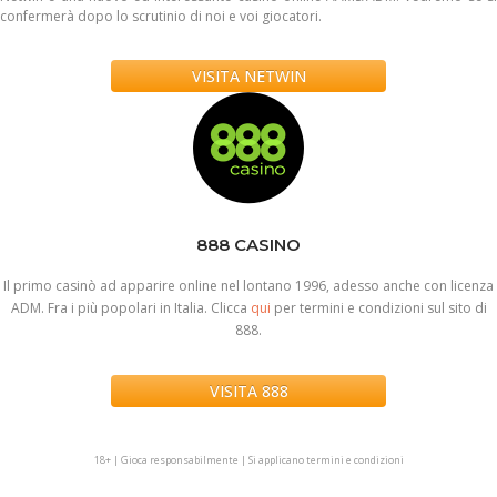
confermerà dopo lo scrutinio di noi e voi giocatori.
VISITA NETWIN
888 CASINO
Il primo casinò ad apparire online nel lontano 1996, adesso anche con licenza
ADM. Fra i più popolari in Italia. Clicca
qui
per termini e condizioni sul sito di
888.
VISITA 888
.
18+ | Gioca responsabilmente | Si applicano termini e condizioni