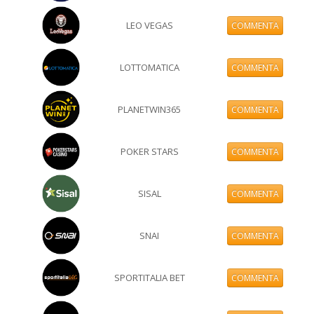
LEO VEGAS
COMMENTA
LOTTOMATICA
COMMENTA
PLANETWIN365
COMMENTA
POKER STARS
COMMENTA
SISAL
COMMENTA
SNAI
COMMENTA
SPORTITALIA BET
COMMENTA