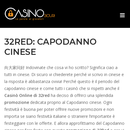
Skip
to
M
content
32RED: CAPODANNO
CINESE
向大家问好 Indovinate che cosa vi ho scritto? Significa ciao a
tutti in cinese. Di sicuro vi chiederete perché vi scrivo in cinese e
la risposta è abbastanza ovvia! Perché questo è il periodo del
capodanno cinese e come tutti i casinò che si rispetti anche il
Casinò Online di 32red
ha deciso di offrirci una splendida
promozione
dedicata proprio al Capodanno cinese. Ogni
festività è buona per poter offrire nuove promozioni e non
importa se siano festività italiane o straniere l’importante è
festeggiare con le offerte. E allora approfittiamo del Capodanno