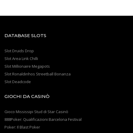
DATABASE SLOTS
Slot Druids Drop
Slot Area Link Chilli
Slot Millionaire Megapots
Slot Ronaldinhos Streetball Bonanza
Slot Deadcode
GIOCHI DA CASINÒ
Gioco Mississipi Stud di Star Casinò
888Poker: Qualificazioni Barcelona Festival
Poker: Il Blast Poker