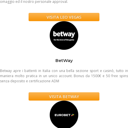
omaggio ed il nostro personale approval.
VISITA LEO VEGAS
BetWay
Betway apre i battenti in Italia con una bella sezione sport e casinò, tutto in
maniera molto pratica in un unico account. Bonus da 1500€ e 50 free spins
senza deposito e certificazione ADM
VISITA BETWAY