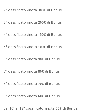
2° classificato vincita
300€ di Bonus;
3° classificato vincita
200€ di Bonus;
4° classificato vincita
150€ di Bonus;
5° classificato vincita
100€ di Bonus;
6° classificato vincita
90€ di Bonus;
7° classificato vincita
80€ di Bonus;
8° classificato vincita
70€ di Bonus;
9° classificato vincita
60€ di Bonus;
dal 10° al 12° classificato vincita
50€ di Bonus;