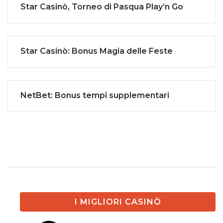
Star Casinò, Torneo di Pasqua Play’n Go
Star Casinò: Bonus Magia delle Feste
NetBet: Bonus tempi supplementari
I MIGLIORI CASINÒ