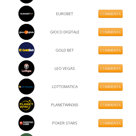
EUROBET
COMMENTA
GIOCO DIGITALE
COMMENTA
GOLD BET
COMMENTA
LEO VEGAS
COMMENTA
LOTTOMATICA
COMMENTA
PLANETWIN365
COMMENTA
POKER STARS
COMMENTA