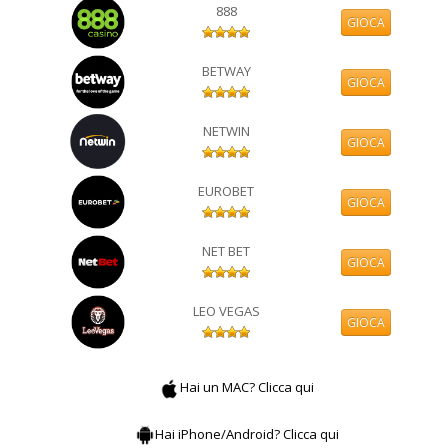
888
GIOCA
BETWAY
GIOCA
NETWIN
GIOCA
EUROBET
GIOCA
NET BET
GIOCA
LEO VEGAS
GIOCA
Hai un MAC? Clicca qui
Hai iPhone/Android? Clicca qui