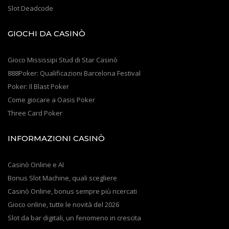
Slot Deadcode
GIOCHI DA CASINÒ
Gioco Mississipi Stud di Star Casinò
888Poker: Qualificazioni Barcelona Festival
Poker: Il Blast Poker
Come giocare a Oasis Poker
Three Card Poker
INFORMAZIONI CASINÒ
Casinò Online e AI
Bonus Slot Machine, quali scegliere
Casinò Online, bonus sempre più ricercati
Gioco online, tutte le novità del 2026
Slot da bar digitali, un fenomeno in crescita