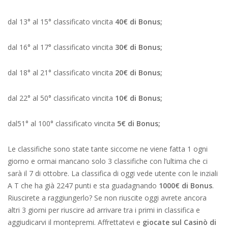
dal 13° al 15° classificato vincita
40€ di Bonus;
dal 16° al 17° classificato vincita
30€ di Bonus;
dal 18° al 21° classificato vincita
20€ di Bonus;
dal 22° al 50° classificato vincita
10€ di Bonus;
dal51° al 100° classificato vincita
5€ di Bonus;
Le classifiche sono state tante siccome ne viene fatta 1 ogni
giorno e ormai mancano solo 3 classifiche con l’ultima che ci
sarà il 7 di ottobre. La classifica di oggi vede utente con le inziali
A T che ha già 2247 punti e sta guadagnando
1000€ di Bonus
.
Riuscirete a raggiungerlo? Se non riuscite oggi avrete ancora
altri 3 giorni per riuscire ad arrivare tra i primi in classifica e
aggiudicarvi il montepremi. Affrettatevi e
giocate sul Casinò di