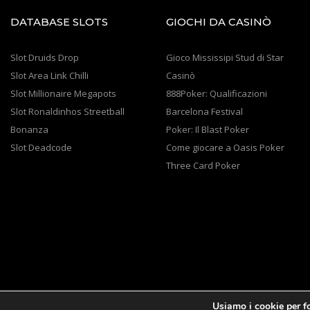
DATABASE SLOTS
GIOCHI DA CASINÒ
Slot Druids Drop
Gioco Mississipi Stud di Star
Slot Area Link Chilli
Casinò
Slot Millionaire Megapots
888Poker: Qualificazioni
Slot Ronaldinhos Streetball
Barcelona Festival
Bonanza
Poker: Il Blast Poker
Slot Deadcode
Come giocare a Oasis Poker
Three Card Poker
Usiamo i cookie per fo