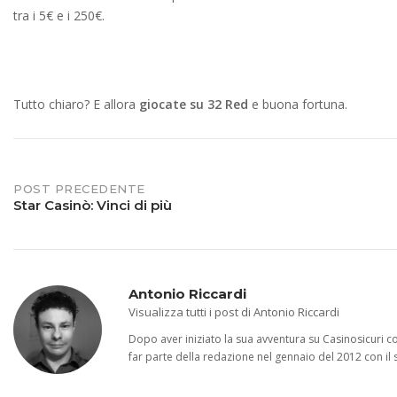
tra i 5€ e i 250€.
Tutto chiaro? E allora
giocate su 32 Red
e buona fortuna.
Post
POST PRECEDENTE
Star Casinò: Vinci di più
navigation
Antonio Riccardi
Visualizza tutti i post di Antonio Riccardi
Dopo aver iniziato la sua avventura su Casinosicuri c
far parte della redazione nel gennaio del 2012 con il s