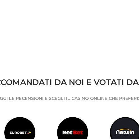
COMANDATI DA NOI E VOTATI DA
GGI LE RECENSIONI E SCEGLI IL CASINO ONLINE CHE PREFERI