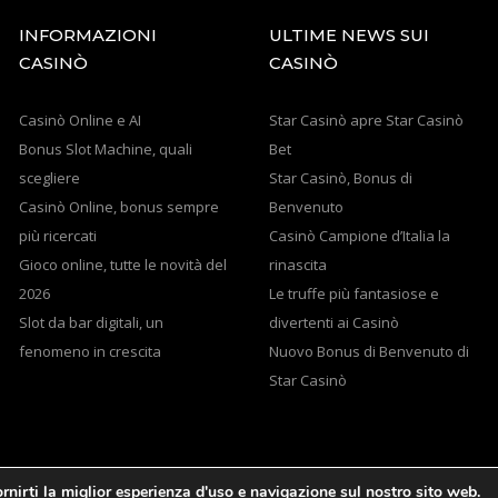
INFORMAZIONI
ULTIME NEWS SUI
CASINÒ
CASINÒ
Casinò Online e AI
Star Casinò apre Star Casinò
Bonus Slot Machine, quali
Bet
scegliere
Star Casinò, Bonus di
Casinò Online, bonus sempre
Benvenuto
più ricercati
Casinò Campione d’Italia la
Gioco online, tutte le novità del
rinascita
2026
Le truffe più fantasiose e
Slot da bar digitali, un
divertenti ai Casinò
fenomeno in crescita
Nuovo Bonus di Benvenuto di
Star Casinò
rnirti la miglior esperienza d'uso e navigazione sul nostro sito web.