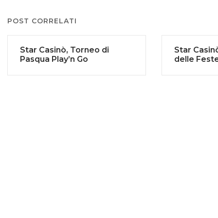
POST CORRELATI
Star Casinò, Torneo di
Star Casin
Pasqua Play’n Go
delle Fest