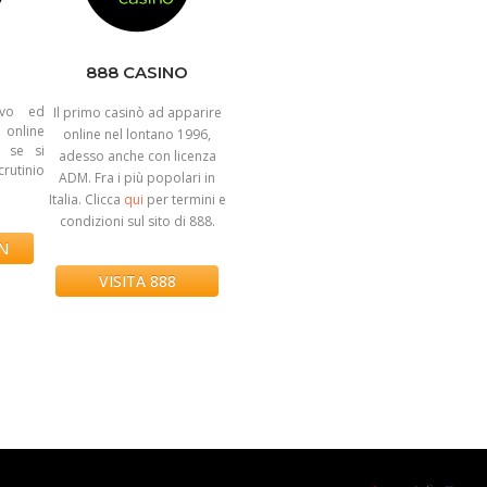
888 CASINO
ovo ed
Il primo casinò ad apparire
 online
online nel lontano 1996,
 se si
adesso anche con licenza
rutinio
ADM. Fra i più popolari in
Italia. Clicca
qui
per termini e
condizioni sul sito di 888.
N
VISITA 888