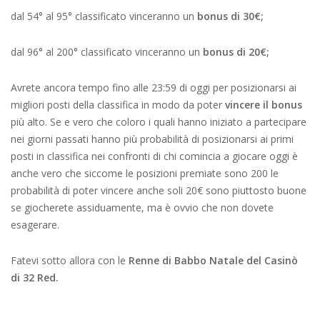
dal 54° al 95° classificato vinceranno un
bonus di 30€;
dal 96° al 200° classificato vinceranno un
bonus di 20€;
Avrete ancora tempo fino alle 23:59 di oggi per posizionarsi ai
migliori posti della classifica in modo da poter
vincere il bonus
più alto. Se e vero che coloro i quali hanno iniziato a partecipare
nei giorni passati hanno più probabilità di posizionarsi ai primi
posti in classifica nei confronti di chi comincia a giocare oggi è
anche vero che siccome le posizioni premiate sono 200 le
probabilità di poter vincere anche soli 20€ sono piuttosto buone
se giocherete assiduamente, ma è ovvio che non dovete
esagerare.
Fatevi sotto allora con le
Renne di Babbo Natale del Casinò
di 32 Red.