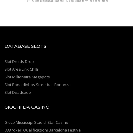
18+ | Gioca responsabilmente | Si applicano termini e condizioni
DATABASE SLOTS
Slot Druids Drop
Slot Area Link Chilli
Slot Millionaire Megapots
Slot Ronaldinhos Streetball Bonanza
Slot Deadcode
GIOCHI DA CASINÒ
Gioco Mississipi Stud di Star Casinò
888Poker: Qualificazioni Barcelona Festival