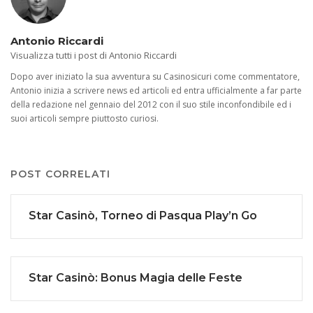
Antonio Riccardi
Visualizza tutti i post di Antonio Riccardi
Dopo aver iniziato la sua avventura su Casinosicuri come commentatore,
Antonio inizia a scrivere news ed articoli ed entra ufficialmente a far parte
della redazione nel gennaio del 2012 con il suo stile inconfondibile ed i
suoi articoli sempre piuttosto curiosi.
POST CORRELATI
Star Casinò, Torneo di Pasqua Play’n Go
Star Casinò: Bonus Magia delle Feste