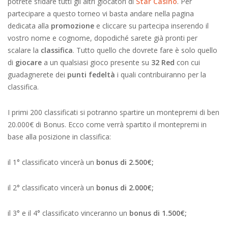
potrete sfidare tutti gli altri giocatori di
Star Casinò
. Per
partecipare a questo torneo vi basta andare nella pagina
dedicata alla
promozione
e cliccare su partecipa inserendo il
vostro nome e cognome, dopodiché sarete già pronti per
scalare la
classifica
. Tutto quello che dovrete fare è solo quello
di
giocare
a un qualsiasi gioco presente su
32 Red
con cui
guadagnerete dei
punti fedeltà
i quali contribuiranno per la
classifica.
I primi 200 classificati si potranno spartire un montepremi di ben
20.000€ di Bonus. Ecco come verrà spartito il montepremi in
base alla posizione in classifica:
il 1° classificato vincerà un
bonus di 2.500€;
il 2° classificato vincerà un
bonus di 2.000€;
il 3° e il 4° classificato vinceranno un
bonus di 1.500€;