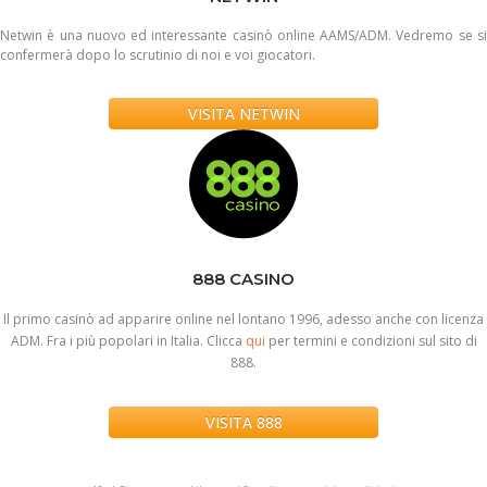
Netwin è una nuovo ed interessante casinò online AAMS/ADM. Vedremo se si
confermerà dopo lo scrutinio di noi e voi giocatori.
VISITA NETWIN
888 CASINO
Il primo casinò ad apparire online nel lontano 1996, adesso anche con licenza
ADM. Fra i più popolari in Italia. Clicca
qui
per termini e condizioni sul sito di
888.
VISITA 888
.