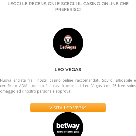
LEGGI LE RECENSIONI E SCEGLI IL CASINO ONLINE CHE
PREFERISCI
LEO VEGAS
Nuova entrata fra i nostri casinò online raccomandati. Sicuro, affidabile e
certificato ADM - questo è il casinò online di Leo Vegas, con 25 free spins
omaggio ed il nostro personale approval.
VISITA LEO VEGAS