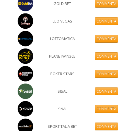
GOLD BET
COMMENTA
LEO VEGAS
COMMENTA
LOTTOMATICA
COMMENTA
PLANETWIN365
COMMENTA
POKER STARS
COMMENTA
SISAL
COMMENTA
SNAI
COMMENTA
SPORTITALIA BET
COMMENTA