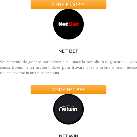
VISITA EUROBET
NET BET
Sicuramente da giocare per coloro a cui piace la semplicità di giocare sul web
senza bonus in un account dove puoi trovare casinò online e scommesse
online insieme in un unico account.
VISITA NET BET
NETWIN