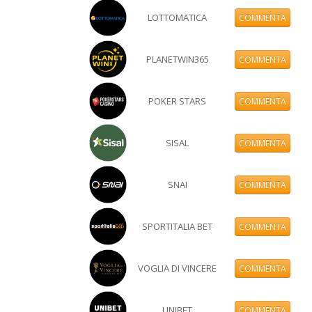
LOTTOMATICA
COMMENTA
PLANETWIN365
COMMENTA
POKER STARS
COMMENTA
SISAL
COMMENTA
SNAI
COMMENTA
SPORTITALIA BET
COMMENTA
VOGLIA DI VINCERE
COMMENTA
UNIBET
COMMENTA