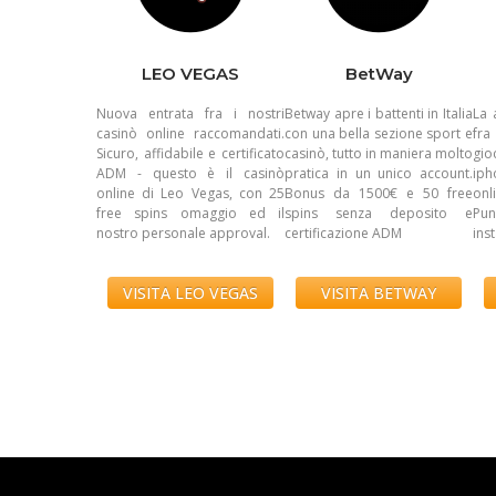
LEO VEGAS
BetWay
Nuova entrata fra i nostri
Betway apre i battenti in Italia
La 
casinò online raccomandati.
con una bella sezione sport e
fra
Sicuro, affidabile e certificato
casinò, tutto in maniera molto
gio
ADM - questo è il casinò
pratica in un unico account.
iph
online di Leo Vegas, con 25
Bonus da 1500€ e 50 free
on
free spins omaggio ed il
spins senza deposito e
Pun
nostro personale approval.
certificazione ADM
inst
VISITA LEO VEGAS
VISITA BETWAY