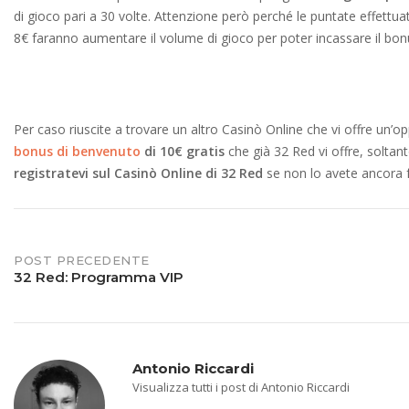
di gioco pari a 30 volte. Attenzione però perché le puntate effett
8€ faranno aumentare il volume di gioco per poter incassare il bonu
Per caso riuscite a trovare un altro Casinò Online che vi offre un’
bonus di benvenuto
di 10€ gratis
che già 32 Red vi offre, solta
registratevi sul Casinò Online di 32 Red
se non lo avete ancora f
Post
POST PRECEDENTE
32 Red: Programma VIP
navigation
Antonio Riccardi
Visualizza tutti i post di Antonio Riccardi