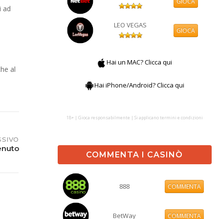
GIOCA
i ad
LEO VEGAS
GIOCA
Hai un MAC? Clicca qui
che al
e
Hai iPhone/Android? Clicca qui
18+ | Gioca responsabilmente | Si applicano termini e condizioni
SSIVO
enuto
COMMENTA I CASINÒ
888
COMMENTA
BetWay
COMMENTA