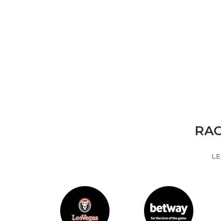
RAC
LE