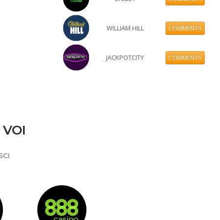
WILLIAM HILL
COMMENTA
JACKPOTCITY
COMMENTA
 VOI
SCI