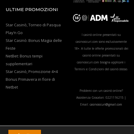
ULTIME PROMOZIONI
Star Casinò, Torneo di Pasqua
Play’n Go
I casinò online presentati su
Star Casinò: Bonus Magia delle
casinosicuri.com sono esclusivamente
Feste
18+. A tutte le offerte promozionali dei
casinò online presentati su
NetBet: Bonus tempi
casinosicuri.com bisogna applicare i
supplementari
Termini e Condizioni del casinò stesso.
Star Casinò, Promozione 4×4
Bonus Primavera in fiore di
Netbet
Problemi con un casinò online?
Assistenza Giocatori: 0221116215 |
Email:
casinosicuri@gmail.com