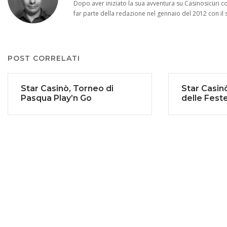
Dopo aver iniziato la sua avventura su Casinosicuri c
far parte della redazione nel gennaio del 2012 con il s
POST CORRELATI
Star Casinò, Torneo di
Star Casin
Pasqua Play’n Go
delle Fest