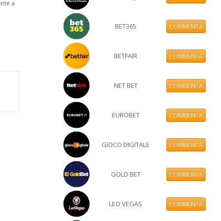
ente a
BET365
COMMENTA
BETFAIR
COMMENTA
NET BET
COMMENTA
EUROBET
COMMENTA
GIOCO DIGITALE
COMMENTA
GOLD BET
COMMENTA
LEO VEGAS
COMMENTA