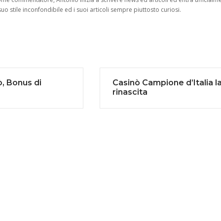
uo stile inconfondibile ed i suoi articoli sempre piuttosto curiosi.
ò, Bonus di
Casinò Campione d’Italia l
o
rinascita