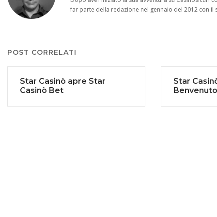
far parte della redazione nel gennaio del 2012 con il s
POST CORRELATI
Star Casinò apre Star
Star Casin
Casinò Bet
Benvenut