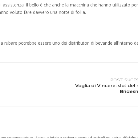
 assistenza. Il bello è che anche la macchina che hanno utilizzato per 
nno voluto fare davvero una notte di follia.
rubare potrebbe essere uno dei distributori di bevande all’interno de
POST SUCE
Voglia di Vincere: slot de
Brides
ome commentatore, Antonio inizia a scrivere news ed articoli ed entra ufficialm