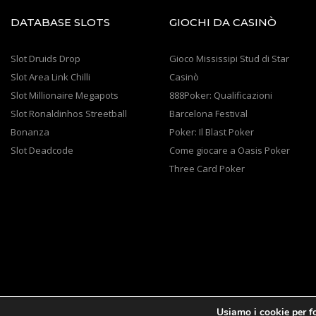
DATABASE SLOTS
GIOCHI DA CASINÒ
Slot Druids Drop
Gioco Mississipi Stud di Star
Slot Area Link Chilli
Casinò
Slot Millionaire Megapots
888Poker: Qualificazioni
Slot Ronaldinhos Streetball
Barcelona Festival
Bonanza
Poker: Il Blast Poker
Slot Deadcode
Come giocare a Oasis Poker
Three Card Poker
Usiamo i cookie per fo