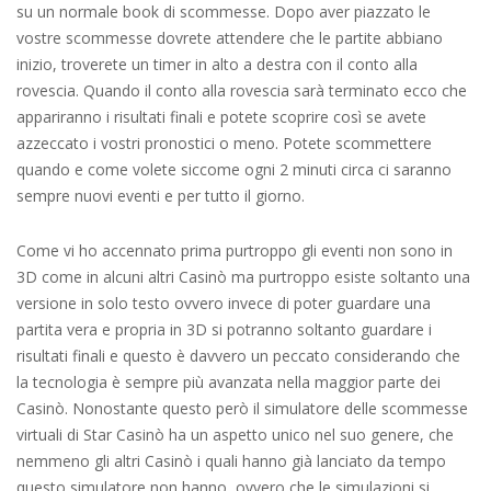
su un normale book di scommesse. Dopo aver piazzato le
vostre scommesse dovrete attendere che le partite abbiano
inizio, troverete un timer in alto a destra con il conto alla
rovescia. Quando il conto alla rovescia sarà terminato ecco che
appariranno i risultati finali e potete scoprire così se avete
azzeccato i vostri pronostici o meno. Potete scommettere
quando e come volete siccome ogni 2 minuti circa ci saranno
sempre nuovi eventi e per tutto il giorno.
Come vi ho accennato prima purtroppo gli eventi non sono in
3D come in alcuni altri Casinò ma purtroppo esiste soltanto una
versione in solo testo ovvero invece di poter guardare una
partita vera e propria in 3D si potranno soltanto guardare i
risultati finali e questo è davvero un peccato considerando che
la tecnologia è sempre più avanzata nella maggior parte dei
Casinò. Nonostante questo però il simulatore delle scommesse
virtuali di Star Casinò ha un aspetto unico nel suo genere, che
nemmeno gli altri Casinò i quali hanno già lanciato da tempo
questo simulatore non hanno, ovvero che le simulazioni si