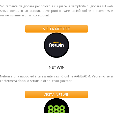
Sicuramente da giocare per coloro a cui piace la semplicità di giocare sul web
senza bonus in un account dove puoi trovare casinò online e scommesse
online insieme in un unico account.
VISITA NET BET
NETWIN
Netwin è una nuovo ed interessante casinò online AAMS/ADM. Vedremo se si
confermerà dopo lo scrutinio di noi e voi giocatori.
VISITA NETWIN