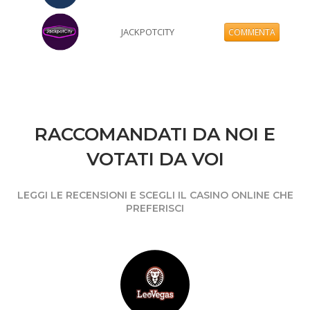
JACKPOTCITY
COMMENTA
RACCOMANDATI DA NOI E
VOTATI DA VOI
LEGGI LE RECENSIONI E SCEGLI IL CASINO ONLINE CHE
PREFERISCI