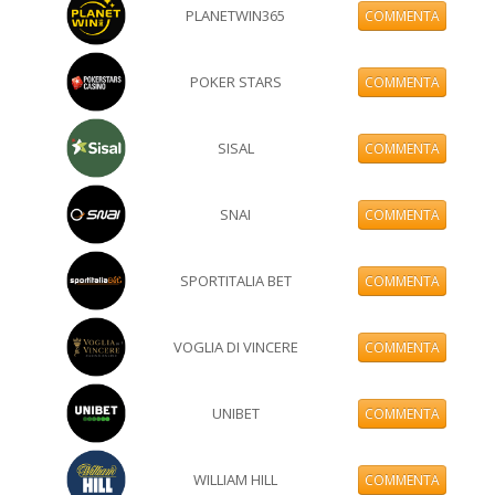
PLANETWIN365
COMMENTA
POKER STARS
COMMENTA
SISAL
COMMENTA
SNAI
COMMENTA
SPORTITALIA BET
COMMENTA
VOGLIA DI VINCERE
COMMENTA
UNIBET
COMMENTA
WILLIAM HILL
COMMENTA