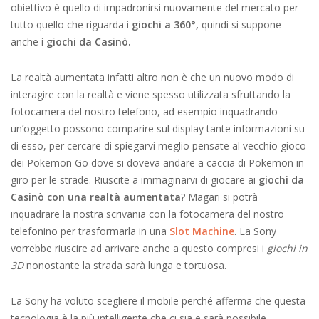
obiettivo è quello di impadronirsi nuovamente del mercato per
tutto quello che riguarda i
giochi a 360°,
quindi si suppone
anche i
giochi da Casinò.
La realtà aumentata infatti altro non è che un nuovo modo di
interagire con la realtà e viene spesso utilizzata sfruttando la
fotocamera del nostro telefono, ad esempio inquadrando
un’oggetto possono comparire sul display tante informazioni su
di esso, per cercare di spiegarvi meglio pensate al vecchio gioco
dei Pokemon Go dove si doveva andare a caccia di Pokemon in
giro per le strade. Riuscite a immaginarvi di giocare ai
giochi da
Casinò con una realtà aumentata
? Magari si potrà
inquadrare la nostra scrivania con la fotocamera del nostro
telefonino per trasformarla in una
Slot Machine
. La Sony
vorrebbe riuscire ad arrivare anche a questo compresi i
giochi in
3D
nonostante la strada sarà lunga e tortuosa.
La Sony ha voluto scegliere il mobile perché afferma che questa
tecnologia è la più intelligente che ci sia e sarà possibile