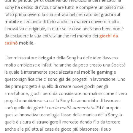
ultimo periodo però, osservando l’evoluzione del mercato, la
Sony ha deciso di rivoluzionare tutto e compiere un passo mai
fatto prima ovvero la sua entrata nel mercato dei
giochi sul
mobile
e cercando di farlo anche in maniera davvero molto
innovativa e originale, in oltre se le cose andranno bene non è
da escludere la sua entrata anche nel mondo dei
giochi da
casinò
mobile.
L’amministratore delegato della Sony ha delle idee davvero
molto ambiziose e infatti ha anche da poco creato una Società
la quale è interamente specializzata nel
mobile gaming
e
questo significa che ci sono già dei progetti in lavorazione. Uno
dei primi progetti è quello di creare nuovi giochi per gli
smartphone, giochi però da considerare normali siccome il vero
progetto ambizioso su cui la Sony ha annunciato di lavorare
sarà quello dei
giochi con la realtà aumentata
. Ed è proprio
questa innovativa tecnologia l’asso della manica della Sony la
quale è sicura di stravolgere il mercato dando filo da torcere
anche alle più attuali case da gioco più blasonate, il suo