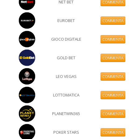
NET BET
COMMENTA
EUROBET
COMMENTA
GIOCO DIGITALE
COMMENTA
GOLD BET
COMMENTA
LEO VEGAS
COMMENTA
LOTTOMATICA
COMMENTA
PLANETWIN365
COMMENTA
POKER STARS
COMMENTA