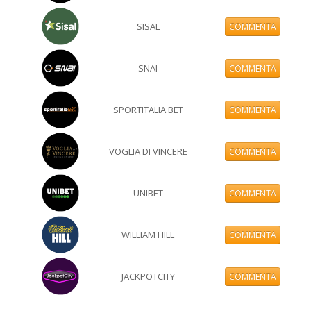
SISAL
COMMENTA
SNAI
COMMENTA
SPORTITALIA BET
COMMENTA
VOGLIA DI VINCERE
COMMENTA
UNIBET
COMMENTA
WILLIAM HILL
COMMENTA
JACKPOTCITY
COMMENTA