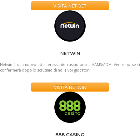
VISITA NET BET
NETWIN
Netwin è una nuovo ed interessante casinò online AAMS/ADM. Vedremo se si
confermerà dopo lo scrutinio di noi e voi giocatori.
VISITA NETWIN
888 CASINO