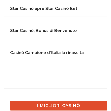
Star Casinò apre Star Casinò Bet
Star Casinò, Bonus di Benvenuto
Casinò Campione d’Italia la rinascita
I MIGLIORI CASINÒ