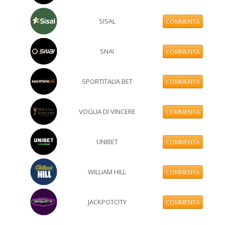
SISAL
COMMENTA
SNAI
COMMENTA
SPORTITALIA BET
COMMENTA
VOGLIA DI VINCERE
COMMENTA
UNIBET
COMMENTA
WILLIAM HILL
COMMENTA
JACKPOTCITY
COMMENTA