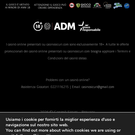
I casinò online presentati su casinosicuri.com sono esclusivamente 18+. A tutte le offerte
promozionali dei casinò online presentati su casinosicuri.com bisogna applicare i Termini e
Condizioni del casinò stesso.
Problemi con un casinò online?
Assistenza Giocatori: 0221116215 | Email:
casinosicuri@gmail.com
2026 © Casinò Sicuri
Privacy
Usiamo i cookie per fornirti la miglior esperienza d'uso e
Chi siamo
FAQs
Regolamento
Disclaimer
Sitemap
navigazione sul nostro sito web.
You can find out more about which cookies we are using or
Partners
La parola ai giocatori