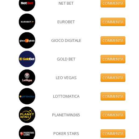
NET BET
COMMENTA
EUROBET
COMMENTA
GIOCO DIGITALE
COMMENTA
GOLD BET
COMMENTA
LEO VEGAS
COMMENTA
LOTTOMATICA
COMMENTA
PLANETWIN365
COMMENTA
POKER STARS
COMMENTA