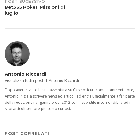
POST SUCESSIVO
Bet365 Poker: Missioni di
luglio
Antonio Riccardi
Visualizza tutti i post di Antonio Riccardi
Dopo aver iniziato la sua avventura su Casinosicuri come commentatore,
Antonio inizia a scrivere news ed articoli ed entra ufficialmente a far parte
della redazione nel gennaio del 2012 con il suo stile inconfondibile ed i
suoi articoli sempre piuttosto curiosi.
POST CORRELATI