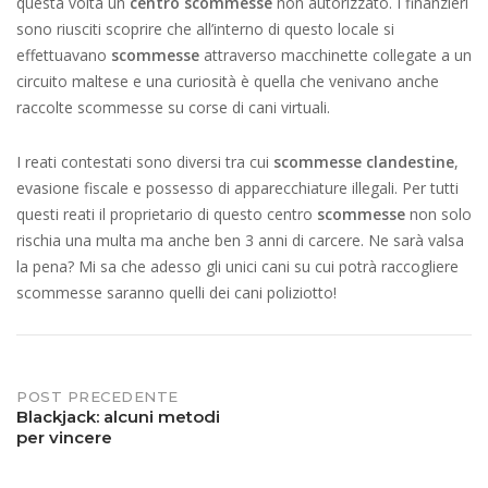
questa volta un
centro scommesse
non autorizzato. I finanzieri
sono riusciti scoprire che all’interno di questo locale si
effettuavano
scommesse
attraverso macchinette collegate a un
circuito maltese e una curiosità è quella che venivano anche
raccolte scommesse su corse di cani virtuali.
I reati contestati sono diversi tra cui
scommesse clandestine
,
evasione fiscale e possesso di apparecchiature illegali. Per tutti
questi reati il proprietario di questo centro
scommesse
non solo
rischia una multa ma anche ben 3 anni di carcere. Ne sarà valsa
la pena? Mi sa che adesso gli unici cani su cui potrà raccogliere
scommesse saranno quelli dei cani poliziotto!
Post
POST PRECEDENTE
Blackjack: alcuni metodi
per vincere
navigation