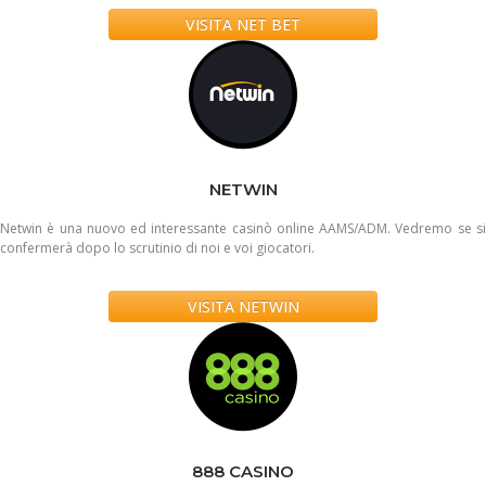
VISITA NET BET
NETWIN
Netwin è una nuovo ed interessante casinò online AAMS/ADM. Vedremo se si
confermerà dopo lo scrutinio di noi e voi giocatori.
VISITA NETWIN
888 CASINO