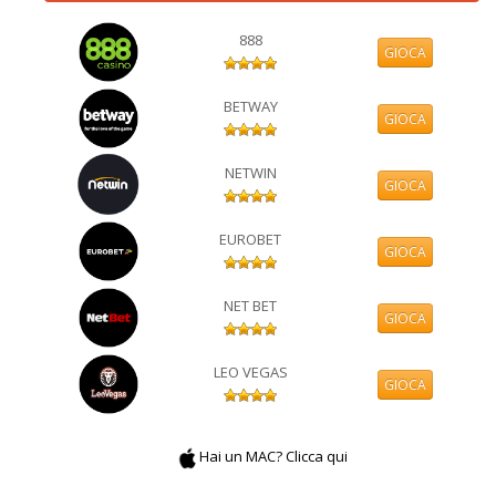
888
GIOCA
BETWAY
GIOCA
NETWIN
GIOCA
EUROBET
GIOCA
NET BET
GIOCA
LEO VEGAS
GIOCA
Hai un MAC? Clicca qui