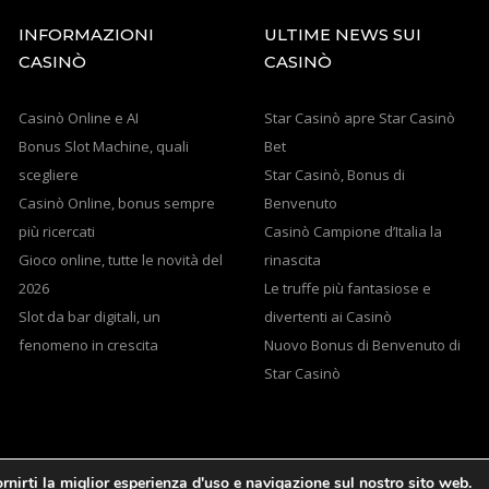
INFORMAZIONI
ULTIME NEWS SUI
CASINÒ
CASINÒ
Casinò Online e AI
Star Casinò apre Star Casinò
Bonus Slot Machine, quali
Bet
scegliere
Star Casinò, Bonus di
Casinò Online, bonus sempre
Benvenuto
più ricercati
Casinò Campione d’Italia la
Gioco online, tutte le novità del
rinascita
2026
Le truffe più fantasiose e
Slot da bar digitali, un
divertenti ai Casinò
fenomeno in crescita
Nuovo Bonus di Benvenuto di
Star Casinò
rnirti la miglior esperienza d'uso e navigazione sul nostro sito web.