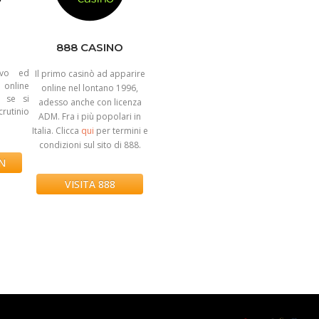
888 CASINO
ovo ed
Il primo casinò ad apparire
 online
online nel lontano 1996,
 se si
adesso anche con licenza
rutinio
ADM. Fra i più popolari in
Italia. Clicca
qui
per termini e
condizioni sul sito di 888.
N
VISITA 888