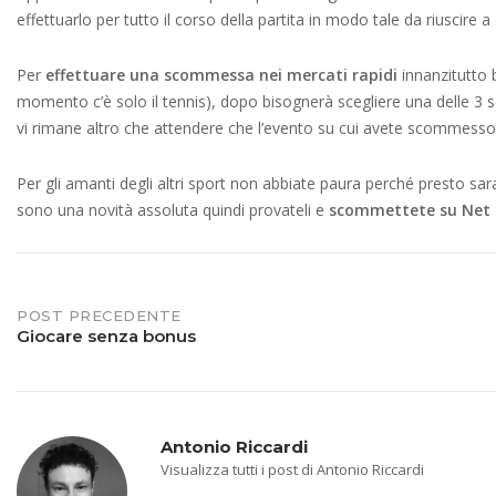
effettuarlo per tutto il corso della partita in modo tale da riuscire a
Per
effettuare una scommessa
nei mercati rapidi
innanzitutto 
momento c’è solo il tennis), dopo bisognerà scegliere una delle 3
vi rimane altro che attendere che l’evento su cui avete scommesso 
Per gli amanti degli altri sport non abbiate paura perché presto sarann
sono una novità assoluta quindi provateli e
scommettete su Net 
Post
POST PRECEDENTE
Giocare senza bonus
navigation
Antonio Riccardi
Visualizza tutti i post di Antonio Riccardi