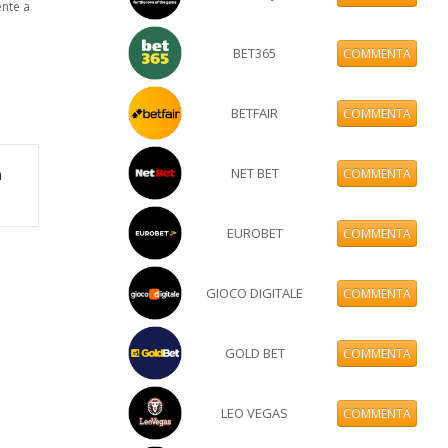
ente a
BET365
COMMENTA
BETFAIR
COMMENTA
NET BET
COMMENTA
a
EUROBET
COMMENTA
GIOCO DIGITALE
COMMENTA
GOLD BET
COMMENTA
LEO VEGAS
COMMENTA