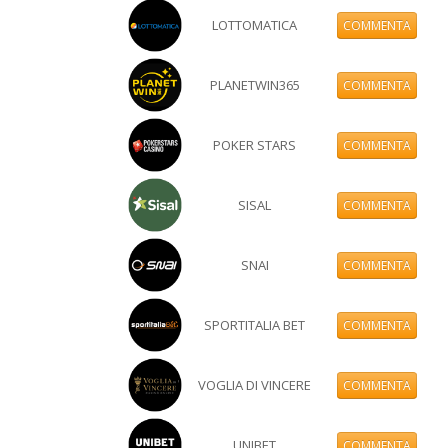
LOTTOMATICA
COMMENTA
PLANETWIN365
COMMENTA
POKER STARS
COMMENTA
SISAL
COMMENTA
SNAI
COMMENTA
SPORTITALIA BET
COMMENTA
VOGLIA DI VINCERE
COMMENTA
UNIBET
COMMENTA