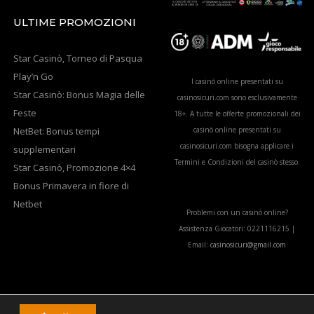
ULTIME PROMOZIONI
Star Casinò, Torneo di Pasqua
Play’n Go
I casinò online presentati su
Star Casinò: Bonus Magia delle
casinosicuri.com sono esclusivamente
Feste
18+. A tutte le offerte promozionali dei
casinò online presentati su
NetBet: Bonus tempi
casinosicuri.com bisogna applicare i
supplementari
Termini e Condizioni del casinò stesso.
Star Casinò, Promozione 4×4
Bonus Primavera in fiore di
Netbet
Problemi con un casinò online?
Assistenza Giocatori: 0221116215 |
Email:
casinosicuri@gmail.com