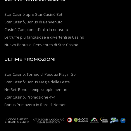
Star Casinò apre Star Casinò Bet
Star Casinò, Bonus di Benvenuto
Casinò Campione d’Italia la rinascita
Le truffe più fantasiose e divertenti ai Casinò
Nuovo Bonus di Benvenuto di Star Casinò
ULTIME PROMOZIONI
Star Casinò, Torneo di Pasqua Play’n Go
Star Casinò: Bonus Magia delle Feste
NetBet: Bonus tempi supplementari
Star Casinò, Promozione 4×4
Bonus Primavera in fiore di Netbet