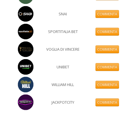
SNAI
COMMENTA
SPORTITALIA BET
COMMENTA
VOGLIA DI VINCERE
COMMENTA
UNIBET
COMMENTA
WILLIAM HILL
COMMENTA
JACKPOTCITY
COMMENTA