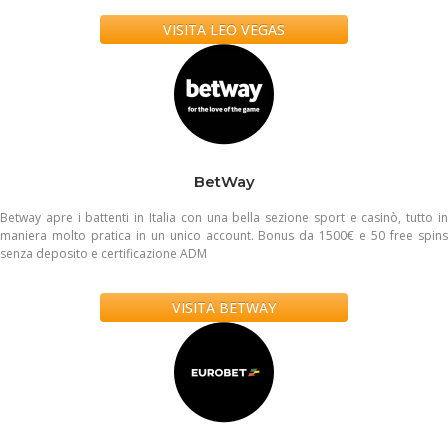
VISITA LEO VEGAS
BetWay
Betway apre i battenti in Italia con una bella sezione sport e casinò, tutto in
maniera molto pratica in un unico account. Bonus da 1500€ e 50 free spins
senza deposito e certificazione ADM
VISITA BETWAY