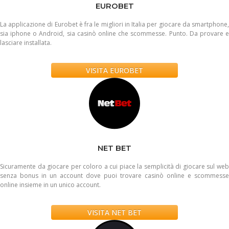
EUROBET
La applicazione di Eurobet è fra le migliori in Italia per giocare da smartphone,
sia iphone o Android, sia casinò online che scommesse. Punto. Da provare e
lasciare installata.
VISITA EUROBET
NET BET
Sicuramente da giocare per coloro a cui piace la semplicità di giocare sul web
senza bonus in un account dove puoi trovare casinò online e scommesse
online insieme in un unico account.
VISITA NET BET