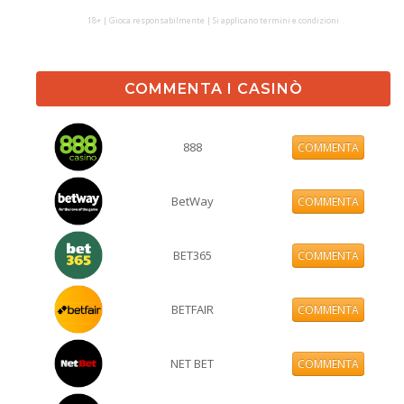
18+ | Gioca responsabilmente | Si applicano termini e condizioni
COMMENTA I CASINÒ
888
COMMENTA
BetWay
COMMENTA
BET365
COMMENTA
BETFAIR
COMMENTA
NET BET
COMMENTA