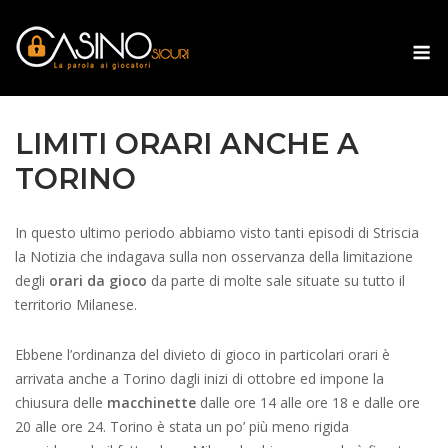
Skip
to
M
content
LIMITI ORARI ANCHE A
TORINO
In questo ultimo periodo abbiamo visto tanti episodi di Striscia
la Notizia che indagava sulla non osservanza della limitazione
degli
orari da gioco
da parte di molte sale situate su tutto il
territorio Milanese.
Ebbene l’ordinanza del divieto di gioco in particolari orari è
arrivata anche a Torino dagli inizi di ottobre ed impone la
chiusura delle
macchinette
dalle ore 14 alle ore 18 e dalle ore
20 alle ore 24. Torino è stata un po’ più meno rigida