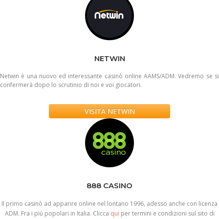
NETWIN
Netwin è una nuovo ed interessante casinò online AAMS/ADM. Vedremo se si
confermerà dopo lo scrutinio di noi e voi giocatori.
VISITA NETWIN
888 CASINO
Il primo casinò ad apparire online nel lontano 1996, adesso anche con licenza
ADM. Fra i più popolari in Italia. Clicca
qui
per termini e condizioni sul sito di