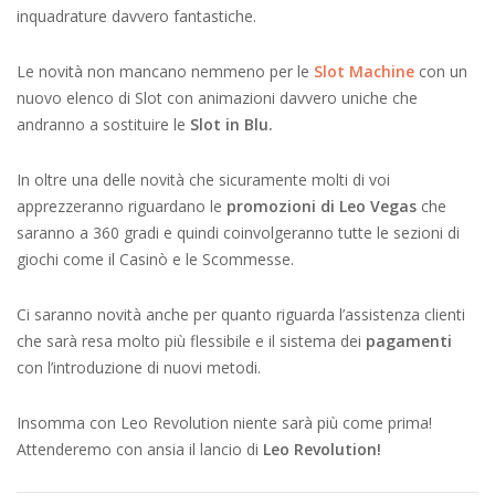
inquadrature davvero fantastiche.
Le novità non mancano nemmeno per le
Slot Machine
con un
nuovo elenco di Slot con animazioni davvero uniche che
andranno a sostituire le
Slot in Blu.
In oltre una delle novità che sicuramente molti di voi
apprezzeranno riguardano le
promozioni di Leo Vegas
che
saranno a 360 gradi e quindi coinvolgeranno tutte le sezioni di
giochi come il Casinò e le Scommesse.
Ci saranno novità anche per quanto riguarda l’assistenza clienti
che sarà resa molto più flessibile e il sistema dei
pagamenti
con l’introduzione di nuovi metodi.
Insomma con Leo Revolution niente sarà più come prima!
Attenderemo con ansia il lancio di
Leo Revolution!