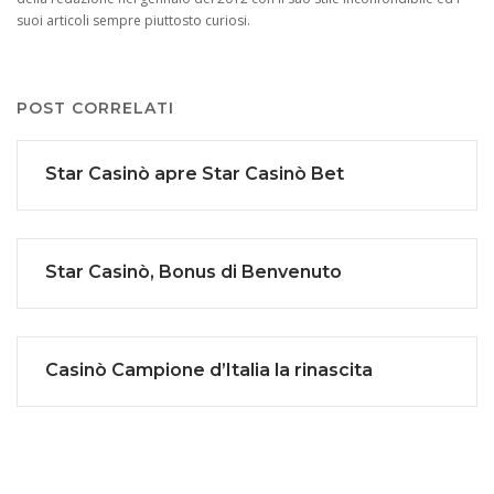
suoi articoli sempre piuttosto curiosi.
POST CORRELATI
Star Casinò apre Star Casinò Bet
Star Casinò, Bonus di Benvenuto
Casinò Campione d’Italia la rinascita