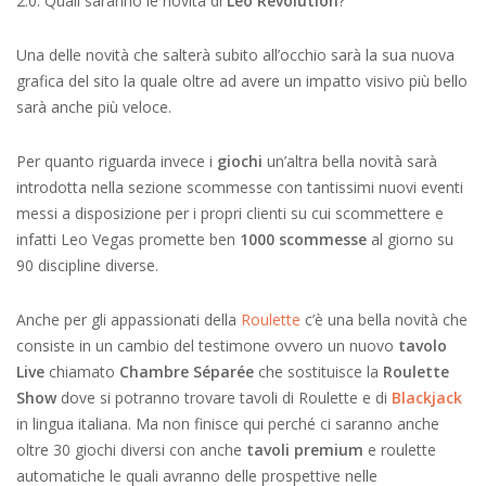
2.0. Quali saranno le novità di
Leo Revolution
?
Una delle novità che salterà subito all’occhio sarà la sua nuova
grafica del sito la quale oltre ad avere un impatto visivo più bello
sarà anche più veloce.
Per quanto riguarda invece i
giochi
un’altra bella novità sarà
introdotta nella sezione scommesse con tantissimi nuovi eventi
messi a disposizione per i propri clienti su cui scommettere e
infatti Leo Vegas promette ben
1000 scommesse
al giorno su
90 discipline diverse.
Anche per gli appassionati della
Roulette
c’è una bella novità che
consiste in un cambio del testimone ovvero un nuovo
tavolo
Live
chiamato
Chambre Séparée
che sostituisce la
Roulette
Show
dove si potranno trovare tavoli di Roulette e di
Blackjack
in lingua italiana. Ma non finisce qui perché ci saranno anche
oltre 30 giochi diversi con anche
tavoli premium
e roulette
automatiche le quali avranno delle prospettive nelle