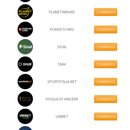
PLANETWIN365
COMMENTA
POKER STARS
COMMENTA
SISAL
COMMENTA
SNAI
COMMENTA
SPORTITALIA BET
COMMENTA
VOGLIA DI VINCERE
COMMENTA
UNIBET
COMMENTA