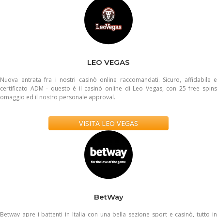
LEO VEGAS
Nuova entrata fra i nostri casinò online raccomandati. Sicuro, affidabile e
certificato ADM - questo è il casinò online di Leo Vegas, con 25 free spins
omaggio ed il nostro personale approval.
VISITA LEO VEGAS
BetWay
Betway apre i battenti in Italia con una bella sezione sport e casinò, tutto in