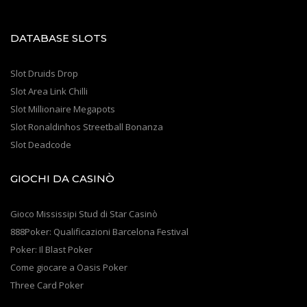
DATABASE SLOTS
Slot Druids Drop
Slot Area Link Chilli
Slot Millionaire Megapots
Slot Ronaldinhos Streetball Bonanza
Slot Deadcode
GIOCHI DA CASINÒ
Gioco Mississipi Stud di Star Casinò
888Poker: Qualificazioni Barcelona Festival
Poker: Il Blast Poker
Come giocare a Oasis Poker
Three Card Poker