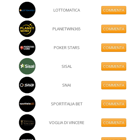
LOTTOMATICA
COMMENTA
PLANETWIN365
COMMENTA
POKER STARS
COMMENTA
SISAL
COMMENTA
SNAI
COMMENTA
SPORTITALIA BET
COMMENTA
VOGLIA DI VINCERE
COMMENTA