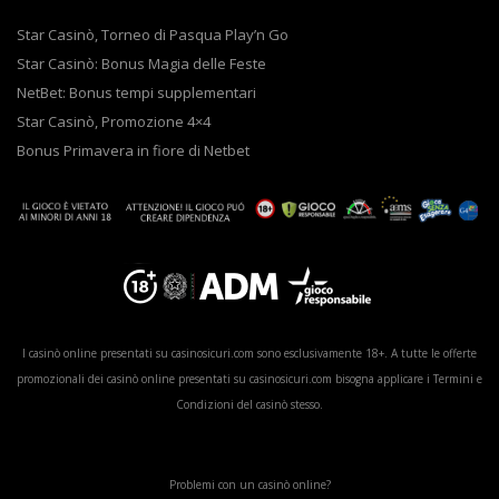
Star Casinò, Torneo di Pasqua Play’n Go
Star Casinò: Bonus Magia delle Feste
NetBet: Bonus tempi supplementari
Star Casinò, Promozione 4×4
Bonus Primavera in fiore di Netbet
I casinò online presentati su casinosicuri.com sono esclusivamente 18+. A tutte le offerte
promozionali dei casinò online presentati su casinosicuri.com bisogna applicare i Termini e
Condizioni del casinò stesso.
Problemi con un casinò online?