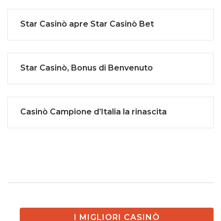
Star Casinò apre Star Casinò Bet
Star Casinò, Bonus di Benvenuto
Casinò Campione d’Italia la rinascita
I MIGLIORI CASINÒ