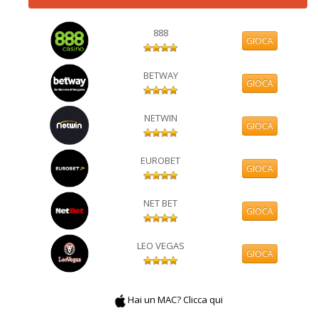
888
GIOCA
BETWAY
GIOCA
NETWIN
GIOCA
EUROBET
GIOCA
NET BET
GIOCA
LEO VEGAS
GIOCA
Hai un MAC? Clicca qui