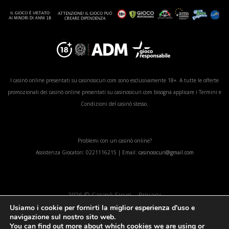
I casinò online presentati su casinosicuri.com sono esclusivamente 18+. A tutte le offerte
promozionali dei casinò online presentati su casinosicuri.com bisogna applicare i Termini e
Condizioni del casinò stesso.
Problemi con un casinò online?
Assistenza Giocatori: 0221116215 | Email:
casinosicuri@gmail.com
2026 © Casinò Sicuri
Privacy
Usiamo i cookie per fornirti la miglior esperienza d'uso e
Chi siamo
FAQs
Regolamento
Disclaimer
Sitemap
navigazione sul nostro sito web.
You can find out more about which cookies we are using or
Partners
La parola ai giocatori