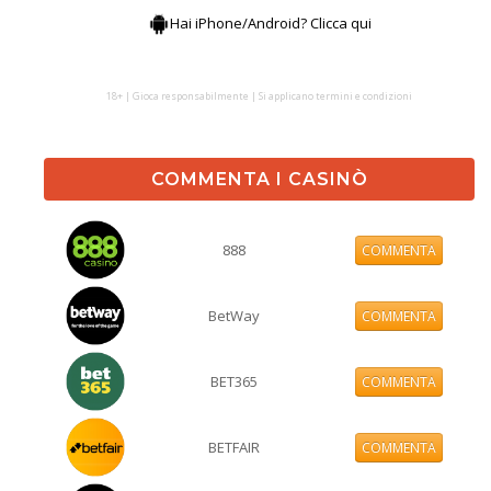
Hai iPhone/Android? Clicca qui
18+ | Gioca responsabilmente | Si applicano termini e condizioni
COMMENTA I CASINÒ
888
COMMENTA
BetWay
COMMENTA
BET365
COMMENTA
BETFAIR
COMMENTA