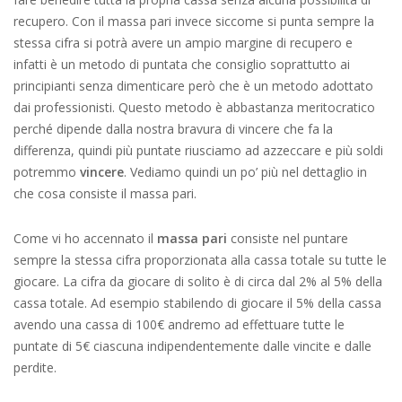
recupero. Con il massa pari invece siccome si punta sempre la
stessa cifra si potrà avere un ampio margine di recupero e
infatti è un metodo di puntata che consiglio soprattutto ai
principianti senza dimenticare però che è un metodo adottato
dai professionisti. Questo metodo è abbastanza meritocratico
perché dipende dalla nostra bravura di vincere che fa la
differenza, quindi più puntate riusciamo ad azzeccare e più soldi
potremmo
vincere
. Vediamo quindi un po’ più nel dettaglio in
che cosa consiste il massa pari.
Come vi ho accennato il
massa pari
consiste nel puntare
sempre la stessa cifra proporzionata alla cassa totale su tutte le
giocare. La cifra da giocare di solito è di circa dal 2% al 5% della
cassa totale. Ad esempio stabilendo di giocare il 5% della cassa
avendo una cassa di 100€ andremo ad effettuare tutte le
puntate di 5€ ciascuna indipendentemente dalle vincite e dalle
perdite.