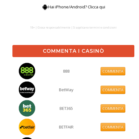
Hai iPhone/Android? Clicca qui
18+ | Gioca responsabilmente | Si applicano termini e condizioni
COMMENTA I CASINÒ
888
COMMENTA
BetWay
COMMENTA
BET365
COMMENTA
BETFAIR
COMMENTA