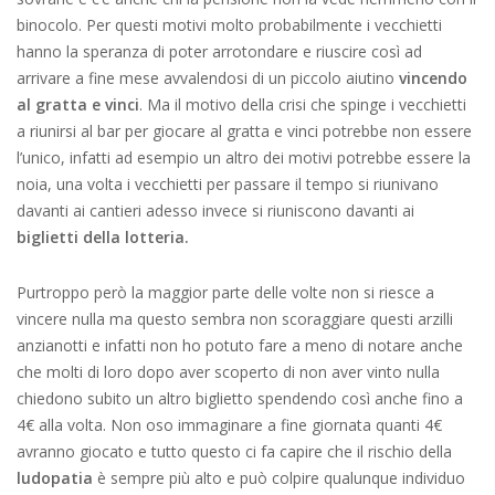
binocolo. Per questi motivi molto probabilmente i vecchietti
hanno la speranza di poter arrotondare e riuscire così ad
arrivare a fine mese avvalendosi di un piccolo aiutino
vincendo
al gratta e vinci
. Ma il motivo della crisi che spinge i vecchietti
a riunirsi al bar per giocare al gratta e vinci potrebbe non essere
l’unico, infatti ad esempio un altro dei motivi potrebbe essere la
noia, una volta i vecchietti per passare il tempo si riunivano
davanti ai cantieri adesso invece si riuniscono davanti ai
biglietti della lotteria.
Purtroppo però la maggior parte delle volte non si riesce a
vincere nulla ma questo sembra non scoraggiare questi arzilli
anzianotti e infatti non ho potuto fare a meno di notare anche
che molti di loro dopo aver scoperto di non aver vinto nulla
chiedono subito un altro biglietto spendendo così anche fino a
4€ alla volta. Non oso immaginare a fine giornata quanti 4€
avranno giocato e tutto questo ci fa capire che il rischio della
ludopatia
è sempre più alto e può colpire qualunque individuo