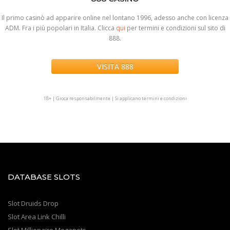
Il primo casinò ad apparire online nel lontano 1996, adesso anche con licenza
ADM. Fra i più popolari in Italia. Clicca
qui
per termini e condizioni sul sito di
888.
VISITA 888
.
18+ | Gioca responsabilmente | Si applicano termini e condizioni
DATABASE SLOTS
Slot Druids Drop
Slot Area Link Chilli