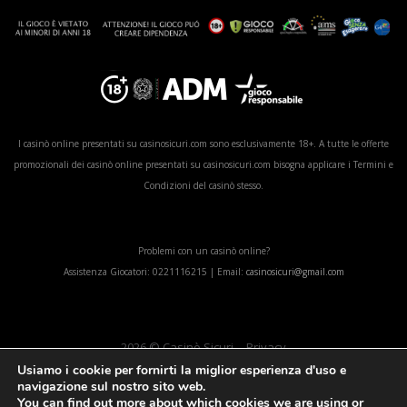
I casinò online presentati su casinosicuri.com sono esclusivamente 18+. A tutte le offerte
promozionali dei casinò online presentati su casinosicuri.com bisogna applicare i Termini e
Condizioni del casinò stesso.
Problemi con un casinò online?
Assistenza Giocatori: 0221116215 | Email:
casinosicuri@gmail.com
2026 © Casinò Sicuri
Privacy
Usiamo i cookie per fornirti la miglior esperienza d'uso e
Chi siamo
FAQs
Regolamento
Disclaimer
Sitemap
navigazione sul nostro sito web.
You can find out more about which cookies we are using or
Partners
La parola ai giocatori