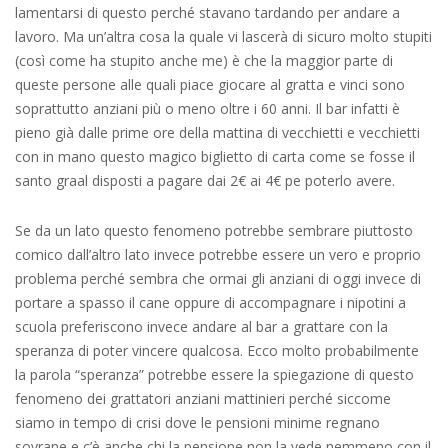
lamentarsi di questo perché stavano tardando per andare a
lavoro. Ma un’altra cosa la quale vi lascerà di sicuro molto stupiti
(così come ha stupito anche me) è che la maggior parte di
queste persone alle quali piace giocare al gratta e vinci sono
soprattutto anziani più o meno oltre i 60 anni. Il bar infatti è
pieno già dalle prime ore della mattina di vecchietti e vecchietti
con in mano questo magico biglietto di carta come se fosse il
santo graal disposti a pagare dai 2€ ai 4€ pe poterlo avere.
Se da un lato questo fenomeno potrebbe sembrare piuttosto
comico dall’altro lato invece potrebbe essere un vero e proprio
problema perché sembra che ormai gli anziani di oggi invece di
portare a spasso il cane oppure di accompagnare i nipotini a
scuola preferiscono invece andare al bar a grattare con la
speranza di poter vincere qualcosa. Ecco molto probabilmente
la parola “speranza” potrebbe essere la spiegazione di questo
fenomeno dei grattatori anziani mattinieri perché siccome
siamo in tempo di crisi dove le pensioni minime regnano
sovrane e c’è anche chi la pensione non la vede nemmeno con il