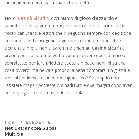
indipendentemente dalla sua cultura o età.
Noi di
Casinò Sicuri
ci occupiamo di
gioco d’azzardo
e
soprattutto di
casinò online
però prendiamo a cuore anche i
nostri cari utenti e lettori che ci seguono sempre con dedizione
in modo tale da insegnarli a giocare in modo responsabile e
sicuro (altrimenti non ci saremmo chiamati
Casinò Sicurì
) e
proprio per questo motivo ho voluto scrivere questo articolo
soprattutto per fare riflettere questi simpatici nonnini su una
cosa ovvero: ma ne vale proprio la pena comprarsi un gratta e
vinci al bar invece di un buon cappuccino? Se proprio non
resistete magari potreste ordinarli tutti e due magari dopo aver
accompagnato i vostri nipotini a scuola.
Post
POST PRECEDENTE
Net Bet: ancora Super
Multipla
navigation