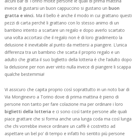
alcuni bar di Torino molte persone le quali di prima mattina
invece di gustarsi un buon cappuccino si gustano un
buon
gratta e vinci.
Ma il bello è anche il modo in cui grattano questi
pezzi di carta perché li grattano con lo stesso animo di un
bambino intento a scartare un regalo e dopo averlo scartato
una volta accortasi che il regalo non è di loro gradimento la
delusione è inevitabile al punto da mettersi a piangere. L’unica
differenza tra un bambino che scarta il proprio regalo e un
adulto che gratta il suo biglietto della lotteria è che l’adulto dopo
la delusione per non aver vinto nulla invece di piangere li scappa
qualche bestemmia!
Vi assicuro che capita proprio così soprattutto in un noto bar di
Via Monginevro a Torino dove di prima mattina è pieno di
persone non tanto per fare colazione ma per ordinare i loro
biglietti della lotteria
e ci sono così tante persone alle quali
piace grattare che si forma anche una lunga coda ma così lunga
che chi vorrebbe invece ordinare un caffè è costretto ad
aspettare un bel po’ di tempo e infatti ho sentito più persone