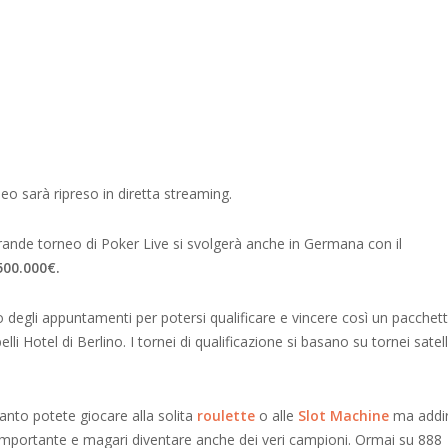
neo sarà ripreso in diretta streaming.
ande torneo di Poker Live si svolgerà anche in Germana con il
00.000€.
gli appuntamenti per potersi qualificare e vincere così un pacchet
i Hotel di Berlino. I tornei di qualificazione si basano su tornei satelli
anto potete giocare alla solita
roulette
o alle
Slot Machine
ma addir
importante e magari diventare anche dei veri campioni. Ormai su 888