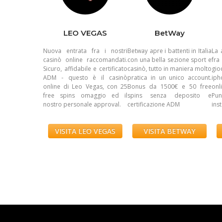
LEO VEGAS
BetWay
Nuova entrata fra i nostri
Betway apre i battenti in Italia
La 
casinò online raccomandati.
con una bella sezione sport e
fra
Sicuro, affidabile e certificato
casinò, tutto in maniera molto
gio
ADM - questo è il casinò
pratica in un unico account.
iph
online di Leo Vegas, con 25
Bonus da 1500€ e 50 free
on
free spins omaggio ed il
spins senza deposito e
Pun
nostro personale approval.
certificazione ADM
inst
VISITA LEO VEGAS
VISITA BETWAY