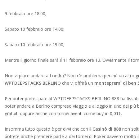
9 febbraio ore 18:00;
Sabato 10 febbraio ore 14:00;
Sabato 10 febbraio ore 19:00;
Mentre il giorno finale sarà il 11 febbraio ore 13. Ovviamente il tor
Non vi piace andare a Londra? Non c’è problema perché un altro gr
WPTDEEPSTACKS BERLINO
che vi offrirà un
montepremi di ben 5
Per poter partecipare al WPTDEEPSTACKS BERLINO 888 ha fissato de
poter andare a Berlino compreso viaggio e alloggio in uno dei più bell
gratuiti oppure anche con tornei aventi come buy-in 0,01€.
Insomma tutto questo è per dirvi che con il
Casinò di 888
non solt
potrete anche prendere parte a dei tornei di Poker davvero molto 