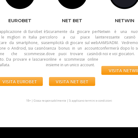
EUROBET
NET BET
NETWIN
applicazione di Eurobet è
Sicuramente da giocare per
Netwin è una nu
 le migliori in Italia per
coloro a cui piace la
interessante casinò
care da smartphone, sia
semplicità di giocare sul web
AAMS/ADM. Vedremo
one o Android, sia casinò
senza bonus in un account
confermerà dopo lo sc
line che scommesse.
dove puoi trovare casinò
di noi e voi giocatori.
to. Da provare e lasciare
online e scommesse online
allata.
insieme in un unico account.
VISITA NETWI
VISITA EUROBET
VISITA NET BET
.
18+ | Gioca responsabilmente | Si applicano termini e condizioni