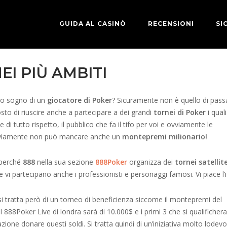
GUIDA AL CASINÒ
RECENSIONI
SI
EI PIÙ AMBITI
ero sogno di un
giocatore di Poker
? Sicuramente non è quello di pass
to di riuscire anche a partecipare a dei grandi
tornei di Poker
i quali
di tutto rispetto, il pubblico che fa il tifo per voi e ovviamente le
ovviamente non può mancare anche un
montepremi milionario!
 perché
888
nella sua sezione
888Poker
organizza dei
tornei satellit
 vi partecipano anche i professionisti e personaggi famosi. Vi piace l’
 tratta però di un torneo di beneficienza siccome il montepremi del
 888Poker Live di londra sarà di 10.000$ e i primi 3 che si qualificher
ione donare questi soldi. Si tratta quindi di un’iniziativa molto lodevo