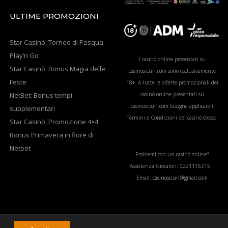
ULTIME PROMOZIONI
Star Casinò, Torneo di Pasqua
Play’n Go
I casinò online presentati su
Star Casinò: Bonus Magia delle
casinosicuri.com sono esclusivamente
Feste
18+. A tutte le offerte promozionali dei
casinò online presentati su
NetBet: Bonus tempi
casinosicuri.com bisogna applicare i
supplementari
Termini e Condizioni del casinò stesso.
Star Casinò, Promozione 4×4
Bonus Primavera in fiore di
Netbet
Problemi con un casinò online?
Assistenza Giocatori: 0221116215 |
Email:
casinosicuri@gmail.com