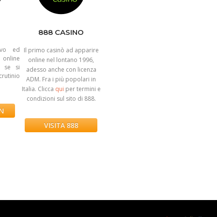
888 CASINO
ovo ed
Il primo casinò ad apparire
 online
online nel lontano 1996,
 se si
adesso anche con licenza
rutinio
ADM. Fra i più popolari in
Italia. Clicca
qui
per termini e
condizioni sul sito di 888.
N
VISITA 888