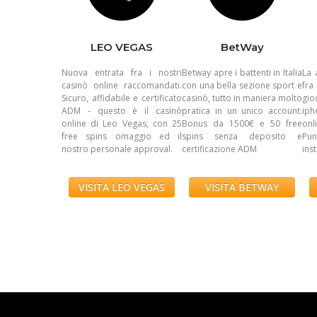
LEO VEGAS
BetWay
Nuova entrata fra i nostri
Betway apre i battenti in Italia
La 
casinò online raccomandati.
con una bella sezione sport e
fra
Sicuro, affidabile e certificato
casinò, tutto in maniera molto
gio
ADM - questo è il casinò
pratica in un unico account.
iph
online di Leo Vegas, con 25
Bonus da 1500€ e 50 free
on
free spins omaggio ed il
spins senza deposito e
Pun
nostro personale approval.
certificazione ADM
inst
VISITA LEO VEGAS
VISITA BETWAY