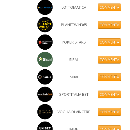
LOTTOMATICA
COMMENTA
PLANETWIN365
COMMENTA
POKER STARS
COMMENTA
SISAL
COMMENTA
SNAI
COMMENTA
SPORTITALIA BET
COMMENTA
VOGLIA DI VINCERE
COMMENTA
UNIBET
COMMENTA