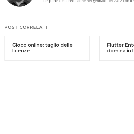
far parte della redazione nel gennaio del 2012 con il s
POST CORRELATI
Gioco online: taglio delle
Flutter En
licenze
domina in I