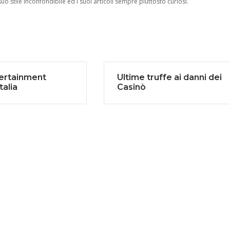
uo stile inconfondibile ed i suoi articoli sempre piuttosto curiosi.
tertainment
Ultime truffe ai danni dei
talia
Casinò