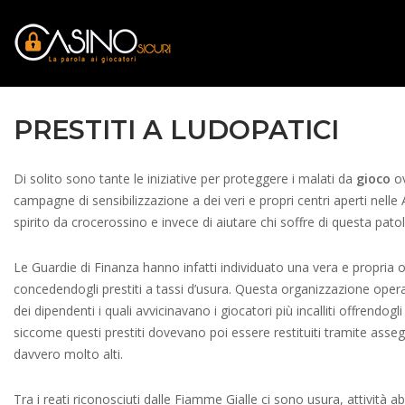
Skip
to
content
PRESTITI A LUDOPATICI
Di solito sono tante le iniziative per proteggere i malati da
gioco
ov
campagne di sensibilizzazione a dei veri e propri centri aperti nelle
spirito da crocerossino e invece di aiutare chi soffre di questa pato
Le Guardie di Finanza hanno infatti individuato una vera e propria
concedendogli prestiti a tassi d’usura. Questa organizzazione oper
dei dipendenti i quali avvicinavano i giocatori più incalliti offrendogli
siccome questi prestiti dovevano poi essere restituiti tramite asse
davvero molto alti.
Tra i reati riconosciuti dalle Fiamme Gialle ci sono usura, attività ab