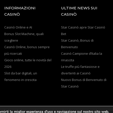
INFORMAZIONI
ULTIME NEWS SUI
CASINÒ
CASINÒ
Casinò Online e AI
Star Casinò apre Star Casinò
Bonus Slot Machine, quali
Bet
scegliere
Star Casinò, Bonus di
Casinò Online, bonus sempre
Benvenuto
più ricercati
Casinò Campione d’Italia la
Gioco online, tutte le novità del
rinascita
2026
Le truffe più fantasiose e
Slot da bar digitali, un
divertenti ai Casinò
fenomeno in crescita
Nuovo Bonus di Benvenuto di
Star Casinò
rnirti la miglior esperienza d'uso e navigazione sul nostro sito web.