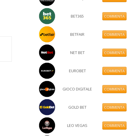
BET365
COMMENTA
BETFAIR
COMMENTA
NET BET
COMMENTA
EUROBET
COMMENTA
GIOCO DIGITALE
COMMENTA
GOLD BET
COMMENTA
LEO VEGAS
COMMENTA