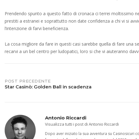
Prendendo spunto a questo fatto di cronaca ci terrei moltissimo nel 
prestiti a estranei e soprattutto non date confidenza a chi vi si avv
l’intenzione di farvi beneficienza.
La cosa migliore da fare in questi casi sarebbe quella di fare una s
recarvi a un bel centro per ludopatici, loro si che vi aiuteranno davv
Post
POST PRECEDENTE
Star Casinò: Golden Ball in scadenza
navigation
Antonio Riccardi
Visualizza tutti i post di Antonio Riccardi
Dopo aver iniziato la sua avventura su Casinosicuri c