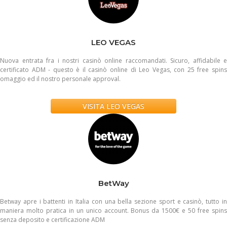
LEO VEGAS
Nuova entrata fra i nostri casinò online raccomandati. Sicuro, affidabile e
certificato ADM - questo è il casinò online di Leo Vegas, con 25 free spins
omaggio ed il nostro personale approval.
VISITA LEO VEGAS
BetWay
Betway apre i battenti in Italia con una bella sezione sport e casinò, tutto in
maniera molto pratica in un unico account. Bonus da 1500€ e 50 free spins
senza deposito e certificazione ADM