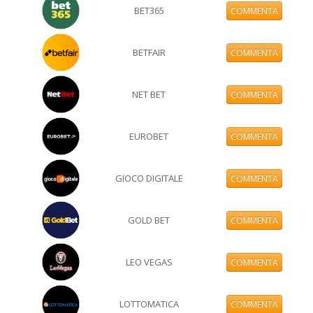
BET365
COMMENTA
BETFAIR
COMMENTA
NET BET
COMMENTA
EUROBET
COMMENTA
GIOCO DIGITALE
COMMENTA
GOLD BET
COMMENTA
LEO VEGAS
COMMENTA
LOTTOMATICA
COMMENTA