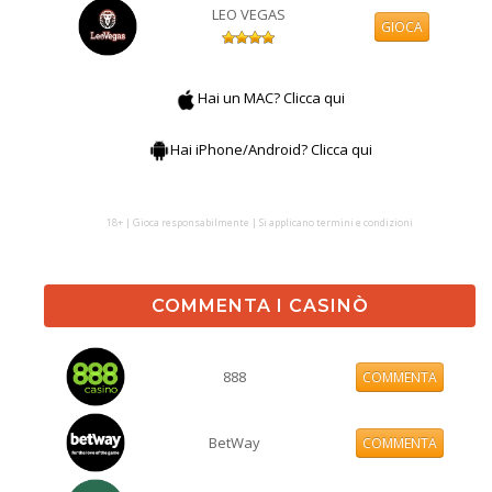
LEO VEGAS
GIOCA
Hai un MAC? Clicca qui
Hai iPhone/Android? Clicca qui
18+ | Gioca responsabilmente | Si applicano termini e condizioni
COMMENTA I CASINÒ
888
COMMENTA
BetWay
COMMENTA