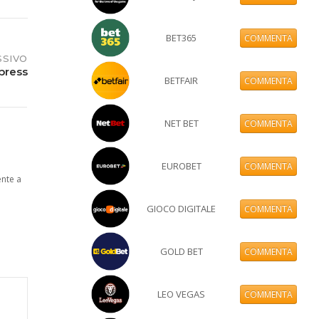
BET365
COMMENTA
SSIVO
press
BETFAIR
COMMENTA
NET BET
COMMENTA
EUROBET
COMMENTA
ente a
GIOCO DIGITALE
COMMENTA
GOLD BET
COMMENTA
LEO VEGAS
COMMENTA