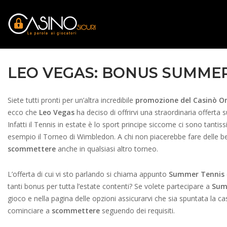
Skip
to
content
LEO VEGAS: BONUS SUMMER
Siete tutti pronti per un’altra incredibile
promozione del Casinò On
ecco che
Leo Vegas
ha deciso di offrirvi una straordinaria offerta s
Infatti il Tennis in estate è lo sport principe siccome ci sono tant
esempio il Torneo di Wimbledon. A chi non piacerebbe fare delle b
scommettere
anche in qualsiasi altro torneo.
L’offerta di cui vi sto parlando si chiama appunto
Summer Tennis
tanti bonus per tutta l’estate contenti? Se volete partecipare a
Sum
gioco e nella pagina delle opzioni assicurarvi che sia spuntata la c
cominciare a
scommettere
seguendo dei requisiti.