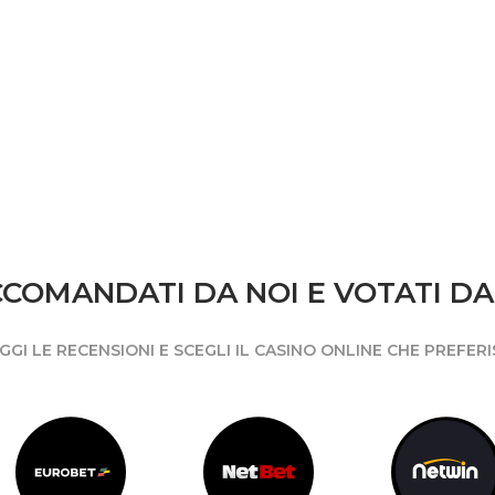
COMANDATI DA NOI E VOTATI DA
GGI LE RECENSIONI E SCEGLI IL CASINO ONLINE CHE PREFERI