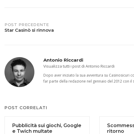
Post
POST PRECEDENTE
Star Casinò si rinnova
navigation
Antonio Riccardi
Visualizza tutti i post di Antonio Riccardi
Dopo aver iniziato la sua avventura su Casinosicuri c
far parte della redazione nel gennaio del 2012 con il s
POST CORRELATI
Pubblicità sui giochi, Google
Scommesse 
e Twich multate
ritorno