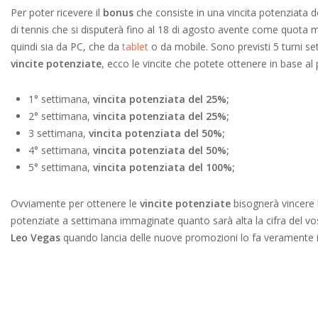
Per poter ricevere il
bonus
che consiste in una vincita potenziata 
di tennis che si disputerà fino al 18 di agosto avente come quota m
quindi sia da PC, che da
tablet
o da mobile. Sono previsti 5 turni se
vincite potenziate
, ecco le vincite che potete ottenere in base al
1° settimana,
vincita potenziata del 25%;
2° settimana,
vincita potenziata del 25%;
3 settimana,
vincita potenziata del 50%;
4° settimana,
vincita potenziata del 50%;
5° settimana,
vincita potenziata del 100%;
Ovviamente per ottenere le
vincite potenziate
bisognerà vincere 
potenziate a settimana immaginate quanto sarà alta la cifra del vo
Leo Vegas
quando lancia delle nuove promozioni lo fa veramente 