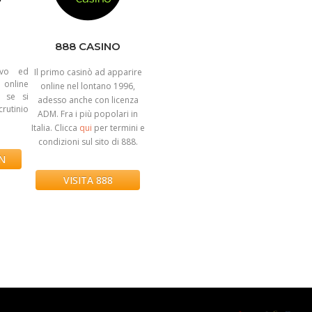
888 CASINO
ovo ed
Il primo casinò ad apparire
 online
online nel lontano 1996,
 se si
adesso anche con licenza
rutinio
ADM. Fra i più popolari in
Italia. Clicca
qui
per termini e
condizioni sul sito di 888.
N
VISITA 888