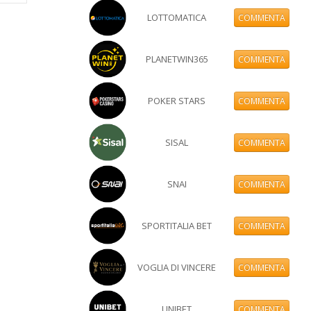
LOTTOMATICA
COMMENTA
PLANETWIN365
COMMENTA
POKER STARS
COMMENTA
SISAL
COMMENTA
SNAI
COMMENTA
SPORTITALIA BET
COMMENTA
VOGLIA DI VINCERE
COMMENTA
UNIBET
COMMENTA