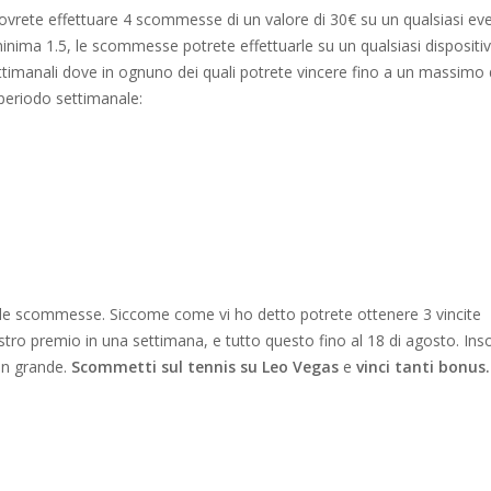
dovrete effettuare 4 scommesse di un valore di 30€ su un qualsiasi ev
inima 1.5, le scommesse potrete effettuarle su un qualsiasi dispositi
ttimanali dove in ognuno dei quali potrete vincere fino a un massimo 
 periodo settimanale:
le scommesse. Siccome come vi ho detto potrete ottenere 3 vincite
stro premio in una settimana, e tutto questo fino al 18 di agosto. I
in grande.
Scommetti sul tennis su Leo Vegas
e
vinci tanti bonus.