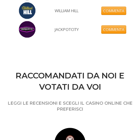
WILLIAM HILL
COMMENTA
JACKPOTCITY
COMMENTA
RACCOMANDATI DA NOI E
VOTATI DA VOI
LEGGI LE RECENSIONI E SCEGLI IL CASINO ONLINE CHE
PREFERISCI