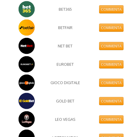
BET365
COMMENTA
BETFAIR
COMMENTA
NET BET
COMMENTA
EUROBET
COMMENTA
GIOCO DIGITALE
COMMENTA
GOLD BET
COMMENTA
LEO VEGAS
COMMENTA