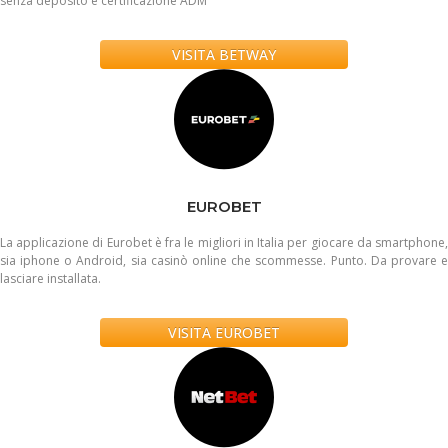
senza deposito e certificazione ADM
VISITA BETWAY
EUROBET
La applicazione di Eurobet è fra le migliori in Italia per giocare da smartphone,
sia iphone o Android, sia casinò online che scommesse. Punto. Da provare e
lasciare installata.
VISITA EUROBET