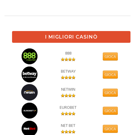
I MIGLIORI CASINÒ
888
GIOCA
BETWAY
GIOCA
NETWIN
GIOCA
EUROBET
GIOCA
NET BET
GIOCA