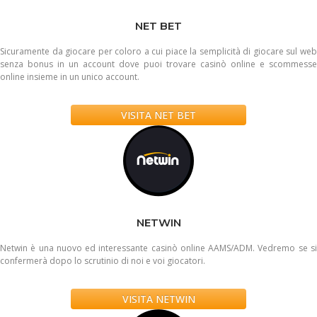
NET BET
Sicuramente da giocare per coloro a cui piace la semplicità di giocare sul web
senza bonus in un account dove puoi trovare casinò online e scommesse
online insieme in un unico account.
VISITA NET BET
NETWIN
Netwin è una nuovo ed interessante casinò online AAMS/ADM. Vedremo se si
confermerà dopo lo scrutinio di noi e voi giocatori.
VISITA NETWIN