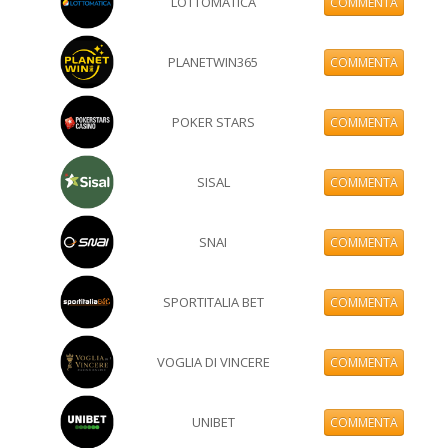
LOTTOMATICA
COMMENTA
PLANETWIN365
COMMENTA
POKER STARS
COMMENTA
SISAL
COMMENTA
SNAI
COMMENTA
SPORTITALIA BET
COMMENTA
VOGLIA DI VINCERE
COMMENTA
UNIBET
COMMENTA