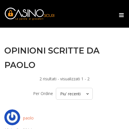
Skip
to
M
content
OPINIONI SCRITTE DA
PAOLO
2 risultati - visualizzati 1 - 2
Per Ordine
paolo