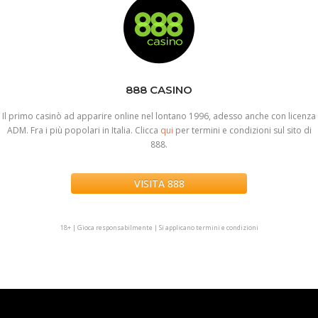
888 CASINO
Il primo casinò ad apparire online nel lontano 1996, adesso anche con licenza
ADM. Fra i più popolari in Italia. Clicca
qui
per termini e condizioni sul sito di
888.
VISITA 888
.
18+ | Gioca responsabilmente | Si applicano termini e condizioni