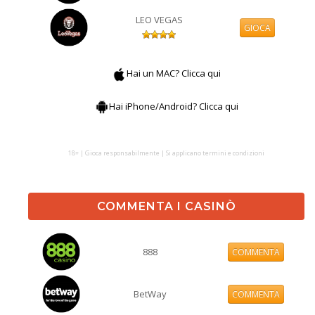
LEO VEGAS
GIOCA
Hai un MAC? Clicca qui
Hai iPhone/Android? Clicca qui
18+ | Gioca responsabilmente | Si applicano termini e condizioni
COMMENTA I CASINÒ
888
COMMENTA
BetWay
COMMENTA