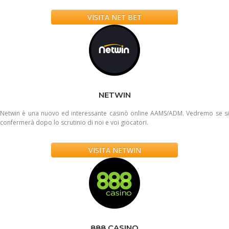
VISITA NET BET
NETWIN
Netwin è una nuovo ed interessante casinò online AAMS/ADM. Vedremo se si
confermerà dopo lo scrutinio di noi e voi giocatori.
VISITA NETWIN
888 CASINO