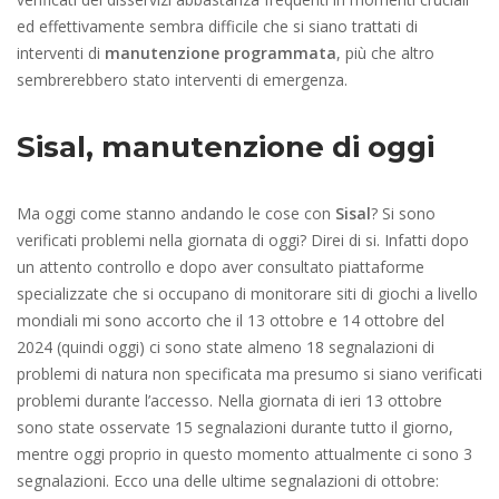
ed effettivamente sembra difficile che si siano trattati di
interventi di
manutenzione programmata
, più che altro
sembrerebbero stato interventi di emergenza.
Sisal, manutenzione di oggi
Ma oggi come stanno andando le cose con
Sisal
? Si sono
verificati problemi nella giornata di oggi? Direi di si. Infatti dopo
un attento controllo e dopo aver consultato piattaforme
specializzate che si occupano di monitorare siti di giochi a livello
mondiali mi sono accorto che il 13 ottobre e 14 ottobre del
2024 (quindi oggi) ci sono state almeno 18 segnalazioni di
problemi di natura non specificata ma presumo si siano verificati
problemi durante l’accesso. Nella giornata di ieri 13 ottobre
sono state osservate 15 segnalazioni durante tutto il giorno,
mentre oggi proprio in questo momento attualmente ci sono 3
segnalazioni. Ecco una delle ultime segnalazioni di ottobre: