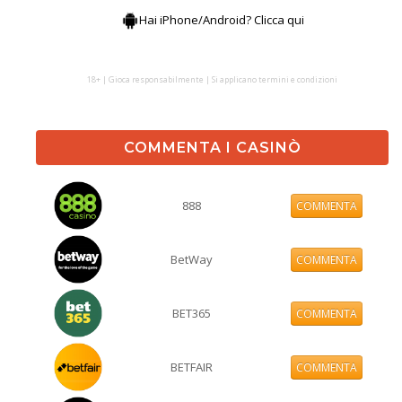
Hai iPhone/Android? Clicca qui
18+ | Gioca responsabilmente | Si applicano termini e condizioni
COMMENTA I CASINÒ
888
COMMENTA
BetWay
COMMENTA
BET365
COMMENTA
BETFAIR
COMMENTA