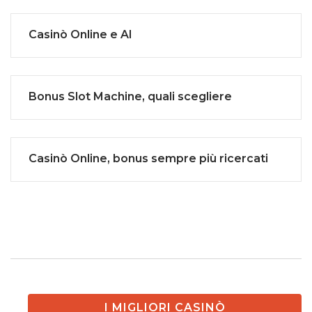
Casinò Online e AI
Bonus Slot Machine, quali scegliere
Casinò Online, bonus sempre più ricercati
I MIGLIORI CASINÒ