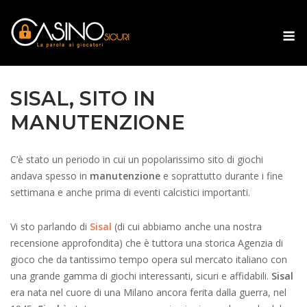
Skip
to
M
content
SISAL, SITO IN
MANUTENZIONE
C’è stato un periodo in cui un popolarissimo sito di giochi
andava spesso in
manutenzione
e soprattutto durante i fine
settimana e anche prima di eventi calcistici importanti.
Vi sto parlando di
Sisal
(di cui abbiamo anche una nostra
recensione approfondita) che è tuttora una storica Agenzia di
gioco che da tantissimo tempo opera sul mercato italiano con
una grande gamma di giochi interessanti, sicuri e affidabili.
Sisal
era nata nel cuore di una Milano ancora ferita dalla guerra, nel