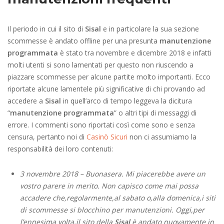
Il periodo in cui il sito di
Sisal
e in particolare la sua sezione
scommesse è andato offline per una presunta
manutenzione
programmata
è stato tra novembre e dicembre 2018 e infatti
molti utenti si sono lamentati per questo non riuscendo a
piazzare scommesse per alcune partite molto importanti. Ecco
riportate alcune lamentele più significative di chi provando ad
accedere a
Sisal
in quell’arco di tempo leggeva la dicitura
“
manutenzione programmata
” o altri tipi di messaggi di
errore. I commenti sono riportati così come sono e senza
censura, pertanto noi di
Casinò Sicuri
non ci assumiamo la
responsabilità dei loro contenuti:
3 novembre 2018 – Buonasera. Mi piacerebbe avere un
vostro parere in merito. Non capisco come mai possa
accadere che,regolarmente,al sabato o,alla domenica,i siti
di scommesse si blocchino per manutenzioni. Oggi,per
l’ennesima volta,il sito della
Sisal
è andato nuovamente in