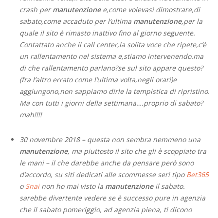
crash per
manutenzione
e,come volevasi dimostrare,di
sabato,come accaduto per l’ultima
manutenzione
,per la
quale il sito è rimasto inattivo fino al giorno seguente.
Contattato anche il call center,la solita voce che ripete,c’è
un rallentamento nel sistema e,stiamo intervenendo.ma
di che rallentamento parlano?se sul sito appare questo?
(fra l’altro errato come l’ultima volta,negli orari)e
aggiungono,non sappiamo dirle la tempistica di ripristino.
Ma con tutti i giorni della settimana….proprio di sabato?
mah!!!!
30 novembre 2018 – questa non sembra nemmeno una
manutenzione
, ma piuttosto il sito che gli è scoppiato tra
le mani – il che darebbe anche da pensare però sono
d’accordo, su siti dedicati alle scommesse seri tipo
Bet365
o
Snai
non ho mai visto la
manutenzione
il sabato.
sarebbe divertente vedere se è successo pure in agenzia
che il sabato pomeriggio, ad agenzia piena, ti dicono