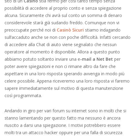
sito di un
Casinò
stia fermo per così tanto tempo senza
possibilità di accedere al proprio conto e senza spiegazione
alcuna. Sicuramente chi avrà sul conto un somma di denaro
considerevole starà già sudando freddo. Comunque non vi
preoccupate perché noi di
Casinò Sicuri
stiamo indagando
sull’accaduto anche se non con poche difficoltà. Infatti cercando
di accedere alla Chat di aiuto viene segnalato che nessun
operatore al momento è disponibile. Allora a questo punto
abbiamo potuto soltanto inviare una e
-mail a Net Bet
per
poter avere spiegazioni e non ci rimane altro da fare che
aspettare in una loro risposta sperando avvenga in modo più
celere possibile. Appena riceveremo una loro risposta vi faremo
sapere immediatamente sul motivo di questa manutenzione
così programmata.
Andando in giro per vari forum su internet sono in molti che si
stanno lamentando per questo fatto ma nessuno è ancora
riuscito a darsi una spiegazione. I motivi potrebbero essere
molti tra un attacco hacker oppure per una falla di sicurezza