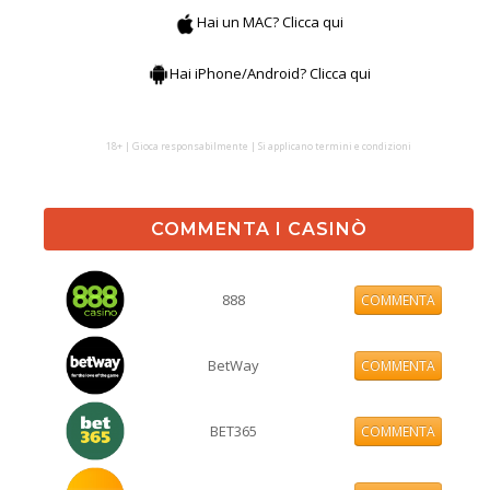
Hai un MAC? Clicca qui
Hai iPhone/Android? Clicca qui
18+ | Gioca responsabilmente | Si applicano termini e condizioni
COMMENTA I CASINÒ
888
COMMENTA
BetWay
COMMENTA
BET365
COMMENTA