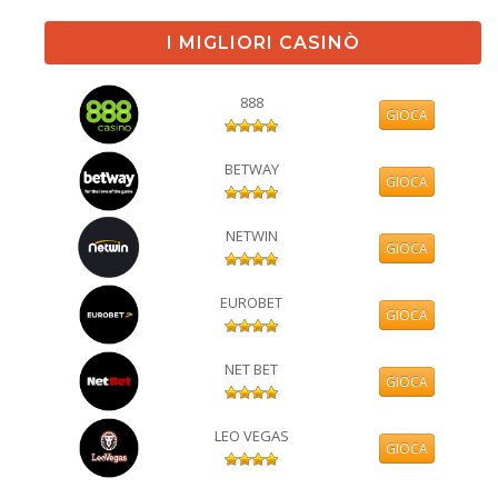
I MIGLIORI CASINÒ
888
GIOCA
BETWAY
GIOCA
NETWIN
GIOCA
EUROBET
GIOCA
NET BET
GIOCA
LEO VEGAS
GIOCA