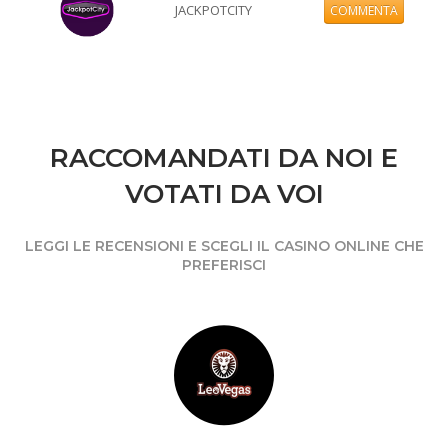
JACKPOTCITY
COMMENTA
RACCOMANDATI DA NOI E
VOTATI DA VOI
LEGGI LE RECENSIONI E SCEGLI IL CASINO ONLINE CHE
PREFERISCI