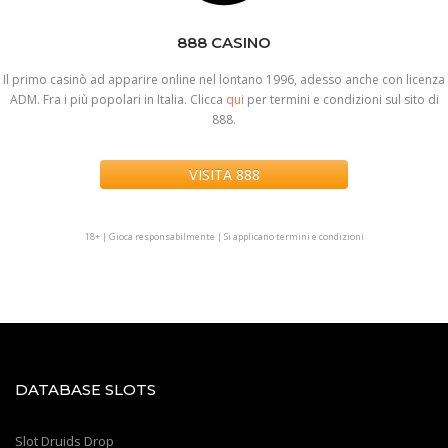
888 CASINO
Il primo casinò ad apparire online nel lontano 1996, adesso anche con licenza
ADM. Fra i più popolari in Italia. Clicca
qui
per termini e condizioni sul sito di
888.
VISITA 888
.
18+ | Gioca responsabilmente | Si applicano termini e condizioni
DATABASE SLOTS
Slot Druids Drop