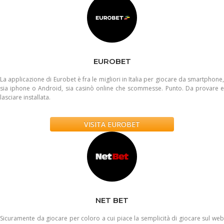
EUROBET
La applicazione di Eurobet è fra le migliori in Italia per giocare da smartphone,
sia iphone o Android, sia casinò online che scommesse. Punto. Da provare e
lasciare installata.
VISITA EUROBET
NET BET
Sicuramente da giocare per coloro a cui piace la semplicità di giocare sul web