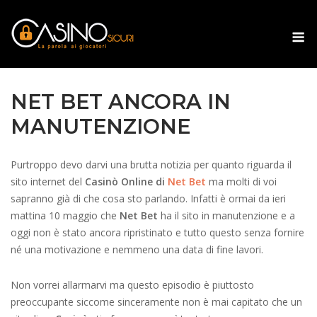
Skip
to
M
content
NET BET ANCORA IN
MANUTENZIONE
Purtroppo devo darvi una brutta notizia per quanto riguarda il
sito internet del
Casinò Online di
Net Bet
ma molti di voi
sapranno già di che cosa sto parlando. Infatti è ormai da ieri
mattina 10 maggio che
Net Bet
ha il sito in manutenzione e a
oggi non è stato ancora ripristinato e tutto questo senza fornire
né una motivazione e nemmeno una data di fine lavori.
Non vorrei allarmarvi ma questo episodio è piuttosto
preoccupante siccome sinceramente non è mai capitato che un