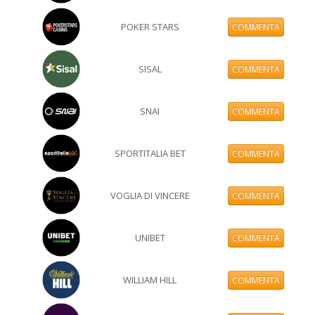
POKER STARS
COMMENTA
SISAL
COMMENTA
SNAI
COMMENTA
SPORTITALIA BET
COMMENTA
VOGLIA DI VINCERE
COMMENTA
UNIBET
COMMENTA
WILLIAM HILL
COMMENTA