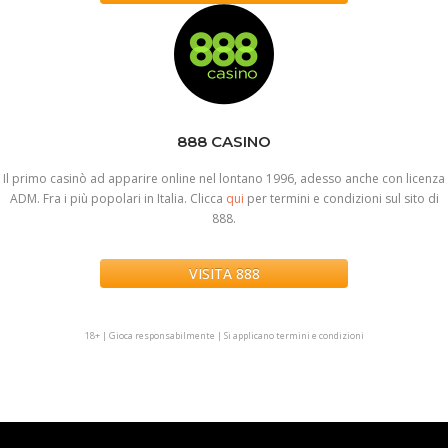
888 CASINO
Il primo casinò ad apparire online nel lontano 1996, adesso anche con licenza
ADM. Fra i più popolari in Italia. Clicca
qui
per termini e condizioni sul sito di
888.
VISITA 888
.
18+ | Gioca responsabilmente | Si applicano termini e condizioni