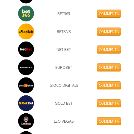
BET365
COMMENTA
BETFAIR
COMMENTA
NET BET
COMMENTA
EUROBET
COMMENTA
GIOCO DIGITALE
COMMENTA
GOLD BET
COMMENTA
LEO VEGAS
COMMENTA