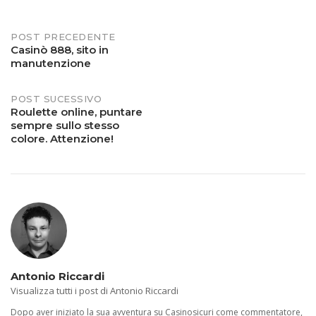
Post
POST PRECEDENTE
Casinò 888, sito in
manutenzione
navigation
POST SUCESSIVO
Roulette online, puntare
sempre sullo stesso
colore. Attenzione!
Antonio Riccardi
Visualizza tutti i post di Antonio Riccardi
Dopo aver iniziato la sua avventura su Casinosicuri come commentatore,