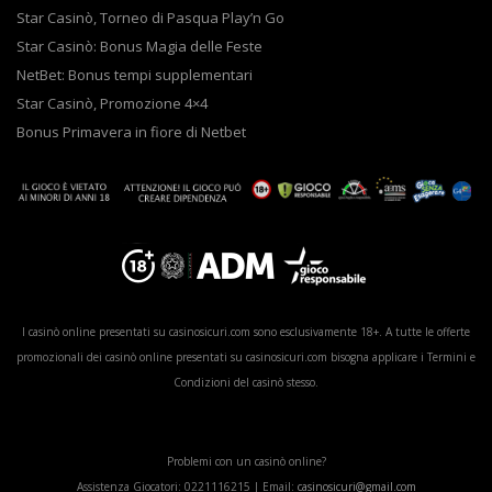
Star Casinò, Torneo di Pasqua Play’n Go
Star Casinò: Bonus Magia delle Feste
NetBet: Bonus tempi supplementari
Star Casinò, Promozione 4×4
Bonus Primavera in fiore di Netbet
I casinò online presentati su casinosicuri.com sono esclusivamente 18+. A tutte le offerte
promozionali dei casinò online presentati su casinosicuri.com bisogna applicare i Termini e
Condizioni del casinò stesso.
Problemi con un casinò online?
Assistenza Giocatori: 0221116215 | Email:
casinosicuri@gmail.com