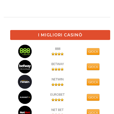
I MIGLIORI CASINÒ
888
GIOCA
BETWAY
GIOCA
NETWIN
GIOCA
EUROBET
GIOCA
NET BET
GIOCA