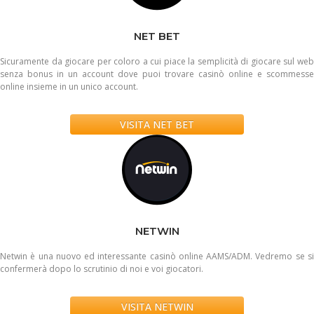
NET BET
Sicuramente da giocare per coloro a cui piace la semplicità di giocare sul web
senza bonus in un account dove puoi trovare casinò online e scommesse
online insieme in un unico account.
VISITA NET BET
NETWIN
Netwin è una nuovo ed interessante casinò online AAMS/ADM. Vedremo se si
confermerà dopo lo scrutinio di noi e voi giocatori.
VISITA NETWIN