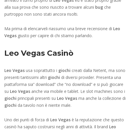
arrivato il turno proprio di
Leo Vegas
ed è stato proprio grazie
alla sua prova che sono riuscito a trovare alcuni
bug
che
purtroppo non sono stati ancora risolti.
Ma prima di elencarveli riassumo una breve recensione di
Leo
Vegas
giusto per capire di chi stiamo parlando.
Leo Vegas Casinò
Leo Vegas
usa soprattutto i
giochi
creati dalla Netent, ma sono
presenti tantissimi altri
giochi
di diversi provider. Presenta una
piattaforma sia” download” che “no download” e si può giocare
su
Leo Vegas
anche via mobile e tablet. Le slot machines sono i
giochi
principali presenti su
Leo Vegas
ma anche la collezione di
giochi
da tavolo non è niente male.
Uno dei punti di forza di
Leo Vegas
è la reputazione che questo
casinò ha saputo costruirsi negli anni di attività. Il brand
Leo