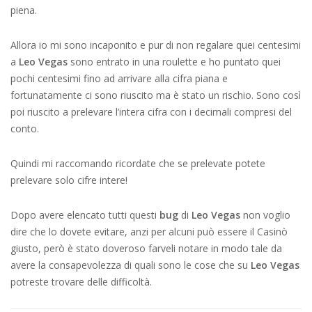
piena.
Allora io mi sono incaponito e pur di non regalare quei centesimi
a
Leo Vegas
sono entrato in una roulette e ho puntato quei
pochi centesimi fino ad arrivare alla cifra piana e
fortunatamente ci sono riuscito ma è stato un rischio. Sono così
poi riuscito a prelevare l’intera cifra con i decimali compresi del
conto.
Quindi mi raccomando ricordate che se prelevate potete
prelevare solo cifre intere!
Dopo avere elencato tutti questi
bug
di
Leo Vegas
non voglio
dire che lo dovete evitare, anzi per alcuni può essere il Casinò
giusto, però è stato doveroso farveli notare in modo tale da
avere la consapevolezza di quali sono le cose che su
Leo Vegas
potreste trovare delle difficoltà.