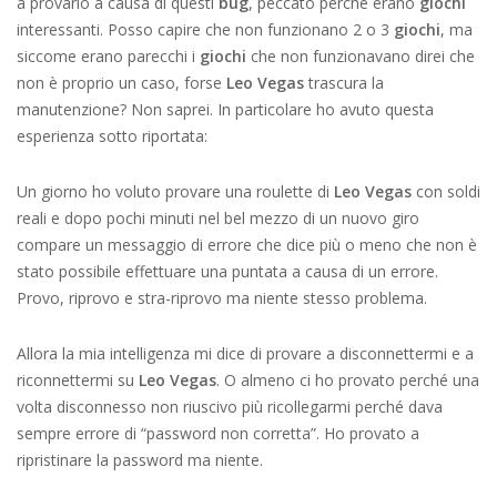
a provarlo a causa di questi
bug
, peccato perché erano
giochi
interessanti. Posso capire che non funzionano 2 o 3
giochi
, ma
siccome erano parecchi i
giochi
che non funzionavano direi che
non è proprio un caso, forse
Leo Vegas
trascura la
manutenzione? Non saprei. In particolare ho avuto questa
esperienza sotto riportata:
Un giorno ho voluto provare una roulette di
Leo Vegas
con soldi
reali e dopo pochi minuti nel bel mezzo di un nuovo giro
compare un messaggio di errore che dice più o meno che non è
stato possibile effettuare una puntata a causa di un errore.
Provo, riprovo e stra-riprovo ma niente stesso problema.
Allora la mia intelligenza mi dice di provare a disconnettermi e a
riconnettermi su
Leo Vegas
. O almeno ci ho provato perché una
volta disconnesso non riuscivo più ricollegarmi perché dava
sempre errore di “password non corretta”. Ho provato a
ripristinare la password ma niente.