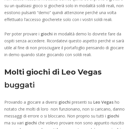
su un qualsiasi gioco si giocherà solo in modalità soldi reali, non
esistono pulsanti “demo” quindi attenzione perché una volta
effettuato l’accesso giocherete solo con i vostri soldi reali.
Per poter provare i
giochi
in modalità demo lo dovrete fare da
ospiti senza accedere. Ricordatevi questo aspetto perché vi sarà
utile al fine di non prosciugare il portafoglio pensando di giocare
in demo quando state giocando con soldi reali.
Molti giochi di Leo Vegas
buggati
Provando a giocare a diversi
giochi
presenti su
Leo Vegas
ho
notato che molti di loro non funzionano, non si caricano, danno
messaggi di errore o si bloccano. Non proprio su tutti i
giochi
ma su vari
giochi
che volevo provare non sono appunto riuscito